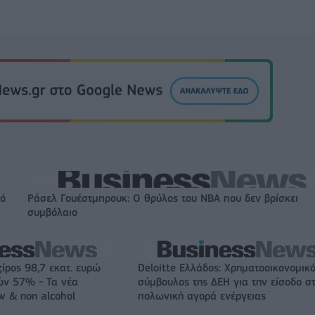
πό
Ράσελ Γουέστμπρουκ: Ο θρύλος του NBA που δεν βρίσκει
συμβόλαιο
ζίρος 98,7 εκατ. ευρώ
Deloitte Ελλάδος: Χρηματοοικονομικ
ών 57% - Τα νέα
σύμβουλος της ΔΕΗ για την είσοδο σ
w & non alcohol
πολωνική αγορά ενέργειας