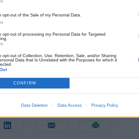
In
ανότητες του Ιράν στον εμπλουτισμό του ουρανίου. Η
o opt-out of the Sale of my Personal Data.
 σε επίπεδο 60%, το οποίο απέχει ένα τεχνικό
In
 παραμένει ασαφής. Σύμφωνα με τις εκτιμήσεις των
ρηνικό πρόγραμμα της Τεχεράνης δεν θα
to opt-out of processing my Personal Data for Targeted
ing.
α του υψηλά εμπλουτισμένου ουρανίου
In
o opt-out of Collection, Use, Retention, Sale, and/or Sharing
ersonal Data that Is Unrelated with the Purposes for which it
lected.
Out
CONFIRM
Data Deletion
Data Access
Privacy Policy