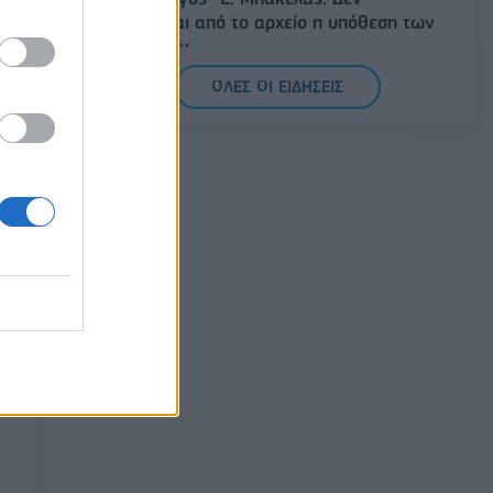
ανασύρεται από το αρχείο η υπόθεση των
υποκλοπών
07/08/2026 - 14:11
ΕΛΛΑΔΑ
ΟΛΕΣ ΟΙ ΕΙΔΗΣΕΙΣ
Σαουδική Αραβία, Τουρκία και Πακιστάν
υπογράφουν κοινή αμυντική συμφωνία
07/08/2026 - 13:47
ΚΟΣΜΟΣ