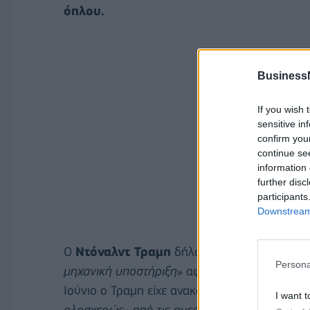
όπλου.
Business
If you wish 
sensitive in
confirm you
continue se
information 
further disc
participants
Downstream 
Ο
Ντόναλντ Τραμπ
δήλωσε χθες ότι η εκεχει
Persona
μηχανική υποστήριξη»
αφού απέρριψε την ειρ
Ιούνιο ο Τραμπ είχε ανακοινώσει ότι οι πυρην
I want t
ολοσχερώς»
από τις αμερικανικές και ισραηλ