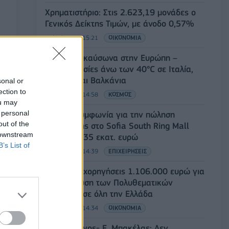
Χρηματιστήριο: Στις 2.623,19 μονάδες ο
Γενικός Δείκτης Τιμών, με άνοδο 0,57%
07/08/2026 - 15:21
ΟΙΚΟΝΟΜΙΑ
Νέο κύμα καύσωνα στην Ευρώπη –
Θερμοκρασίες άνω των 40°C σε Ιταλία,
Ισπανία και Βαλκάνια
sonal or
ection to
07/08/2026 - 14:58
ΚΟΣΜΟΣ
ou may
 personal
Fourlis: Συμφωνία για την πώληση
out of the
συμμετοχής στο Sofia South Ring Mall
 downstream
έναντι 49,35 εκατ. ευρώ
B’s List of
07/08/2026 - 14:39
ΕΠΙΧΕΙΡΗΣΕΙΣ
ΥΠΠΟ: Επιχορηγήσεις 1.106.000 ευρώ για
την ενίσχυση των Πολυθεματικών
Φεστιβάλ σε όλη την Ελλάδα
07/08/2026 - 14:34
ΟΙΚΟΝΟΜΙΑ
Άρειος Πάγος- Ε. Μπακέλας: Δεν