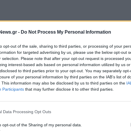
News.gr -
Do Not Process My Personal Information
to opt-out of the sale, sharing to third parties, or processing of your per
formation for targeted advertising by us, please use the below opt-out s
r selection. Please note that after your opt-out request is processed y
eing interest-based ads based on personal information utilized by us or
disclosed to third parties prior to your opt-out. You may separately opt-
losure of your personal information by third parties on the IAB’s list of
. This information may also be disclosed by us to third parties on the
IA
Participants
that may further disclose it to other third parties.
ρία ανάμεσα στις ΗΠΑ και το Ιράν βρίσκεται
«σε
l Data Processing Opt Outs
ηνευτική πρόταση της Τεχεράνης. Το περασμένο
ικές εγκαταστάσεις του Ιράν
«καταστράφηκαν
o opt-out of the Sharing of my personal data.
ινές επιθέσεις του πολέμου των 12 ημερών, γεγονός