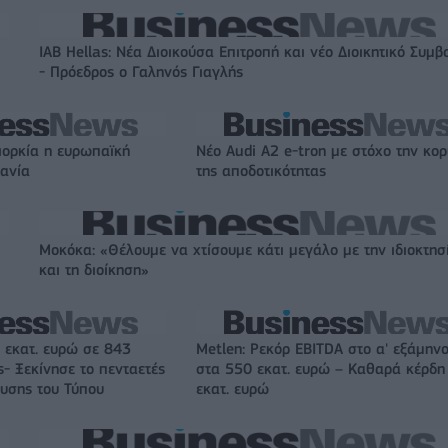
IAB Hellas: Νέα Διοικούσα Επιτροπή και νέο Διοικητικό Συμβ
- Πρόεδρος ο Γαληνός Γιαγλής
ιορκία η ευρωπαϊκή
Νέο Audi A2 e-tron με στόχο την κο
χανία
της αποδοτικότητας
Μοκόκα: «Θέλουμε να χτίσουμε κάτι μεγάλο με την ιδιοκτησ
και τη διοίκηση»
 εκατ. ευρώ σε 843
Metlen: Ρεκόρ EBITDA στο α' εξάμηνο
- Ξεκίνησε το πενταετές
στα 550 εκατ. ευρώ – Καθαρά κέρδη
υσης του Τύπου
εκατ. ευρώ