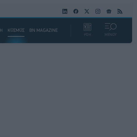
ΚΗ
ΚΟΣΜΟΣ
BN MAGAZINE
ΡΟΗ
ΜΕΝΟΥ