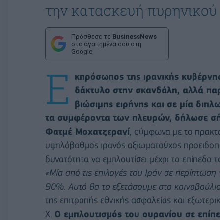
την κατασκευή πυρηνικού
Πρόσθεσε το
BusinessNews
στα αγαπημένα σου στη
Google
Ε
κπρόσωπος της ιρανικής κυβέρνησ
δάκτυλο στην σκανδάλη, αλλά παρ
βιώσιμης ειρήνης και σε μία διπ
τα συμφέροντα των πλευρών, δήλωσε σή
Φατμέ Μοχατζερανί
, σύμφωνα με το πρακτ
υψηλόβαθμος ιρανός αξιωματούχος προειδοποιεί
δυνατότητα να εμπλουτίσει μέχρι το επίπεδο
«Μία από τις επιλογές του Ιράν σε περίπτωση 
90%. Αυτό θα το εξετάσουμε στο κοινοβούλι
της επιτροπής εθνικής ασφαλείας και εξωτερι
Χ.
Ο εμπλουτισμός του ουρανίου σε επίπ