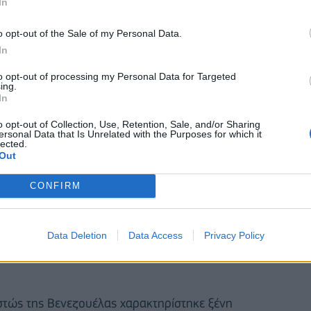
In
o opt-out of the Sale of my Personal Data.
In
to opt-out of processing my Personal Data for Targeted
ing.
In
o opt-out of Collection, Use, Retention, Sale, and/or Sharing
ersonal Data that Is Unrelated with the Purposes for which it
lected.
Out
μό όλων των υφιστάμενων κυρώσεις
τη Βενεζουέλα ή φεύγουν από αυτή», ανακοίνωσε
CONFIRM
ος των ΗΠΑ, επαναλαμβάνοντας κατηγορίες που
Data Deletion
Data Access
Privacy Policy
 για να χρηματοδοτεί «τη ναρκωτρομοκρατία, την
στώς της Βενεζουέλας χαρακτηρίστηκε ξένη