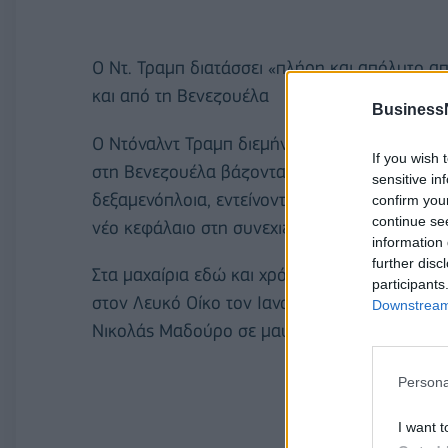
Ο Ντ. Τραμπ διατάσσει «πλήρη και απόλυτο α
και από τη Βενεζουέλα
Business
Ο Ντόναλντ Τραμπ διεμήνυσε χθες Τρίτη ότι 
If you wish 
στη Βενεζουέλα βάζοντας στο στόχαστρο τα 
sensitive in
δεξαμενόπλοια, εντείνοντας ακόμη περισσότερ
confirm you
continue se
νέο κεφάλαιο στη συνεχιζόμενη κρίση μεταξ
information 
further disc
Στα μαχαίρια εδώ και χρόνια, οι δυο χώρες 
participants
στον Λευκό Οίκο τον Ιανουάριο ο κ. Τραμπ, π
Downstream 
Νικολάς Μαδούρο σε μαύρο πρόβατό του σε δ
Persona
I want t