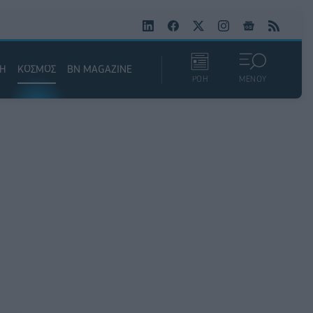
ΚΗ
ΚΟΣΜΟΣ
BN MAGAZINE
ΡΟΗ
ΜΕΝΟΥ