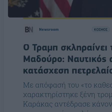
Newsroom
ΚΟΣΜΟΣ
Ο Τραμπ σκληραίνει 
Μαδούρο: Ναυτικός 
κατάσχεση πετρελαί
Με απόφασή του «το καθε
χαρακτηρίστηκε ξένη τρο
Καράκας αντέδρασε κάνον