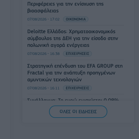
Περιφέρειες για την ενίσχυση της
βιοασφάλειας
07/08/2026 - 17:02
ΟΙΚΟΝΟΜΙΑ
Deloitte Ελλάδος: Χρηματοοικονομικός
σύμβουλος της ΔΕΗ για την είσοδο στην
πολωνική αγορά ενέργειας
07/08/2026 - 16:38
ΕΠΙΧΕΙΡΗΣΕΙΣ
Στρατηγική επένδυση του EFA GROUP στη
Fractal για την ανάπτυξη προηγμένων
αμυντικών τεχνολογιών
07/08/2026 - 16:11
ΕΠΙΧΕΙΡΗΣΕΙΣ
Συνάλλαγμα: Το ευρώ ενισχύεται 0,08%,
στα 1,1534 δολάρια
ΟΛΕΣ ΟΙ ΕΙΔΗΣΕΙΣ
07/08/2026 - 15:45
ΟΙΚΟΝΟΜΙΑ
Χρηματιστήριο: Στις 2.623,19 μονάδες ο
Γενικός Δείκτης Τιμών, με άνοδο 0,57%