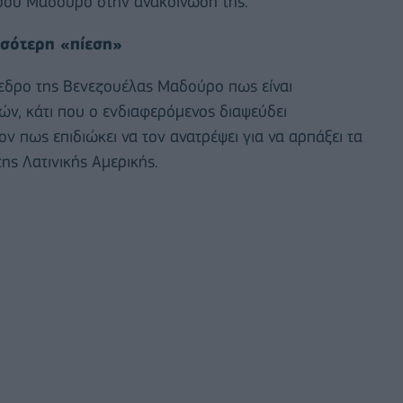
δρου Μαδούρο στην ανακοίνωσή της.
σσότερη «πίεση»
όεδρο της Βενεζουέλας Μαδούρο πως είναι
ν, κάτι που ο ενδιαφερόμενος διαψεύδει
 πως επιδιώκει να τον ανατρέψει για να αρπάξει τα
ης Λατινικής Αμερικής.