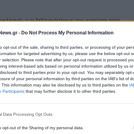
ποκλεισμό» των δεξαμενόπλοιων που κινούνται προς
News.gr -
Do Not Process My Personal Information
οι ΗΠΑ θα προχωρήσουν στην επιβολή αποκλεισμού
to opt-out of the sale, sharing to third parties, or processing of your per
υφιστάμενα κυρώσεις πετρελαιοφόρα
formation for targeted advertising by us, please use the below opt-out s
ο την οικονομική πίεση στο Καράκας και ανοίγοντας
r selection. Please note that after your opt-out request is processed y
eing interest-based ads based on personal information utilized by us or
ύ των δυο χωρών.
disclosed to third parties prior to your opt-out. You may separately opt-
losure of your personal information by third parties on the IAB’s list of
έχουν ακόμη πιο οξυμένη σχέση αφότου επέστρεψε
. This information may also be disclosed by us to third parties on the
IA
ου έχει μετατρέψει τον πρόεδρο της Βενεζουέλας
Participants
that may further disclose it to other third parties.
ιεθνές επίπεδο.
l Data Processing Opt Outs
o opt-out of the Sharing of my personal data.