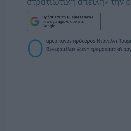
στρατιωτική απειλή» την ο
Πρόσθεσε το
BusinessNews
στα αγαπημένα σου στη
Google
Ο
αμερικανός πρόεδρος Ντόναλντ Τραμπ
Βενεζουέλας «ξένη τρομοκρατική οργ