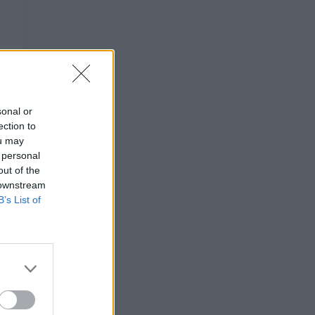
sonal or
ection to
ou may
 personal
out of the
 downstream
B’s List of