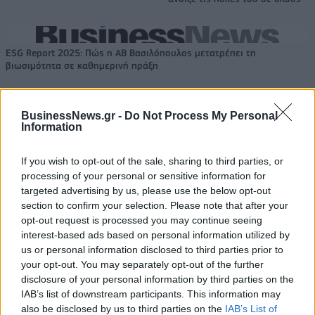
ESG Report 2025: Πώς η ΑΒ Βασιλόπουλος μετατρέπει τη
βιωσιμότητα σε καθημερινή πράξη
BusinessNews.gr -
Do Not Process My Personal
Stoiximan: «Πού ήσουν;» στις μεγάλες στιγμές του Ολυμπιακού
Information
If you wish to opt-out of the sale, sharing to third parties, or
processing of your personal or sensitive information for
targeted advertising by us, please use the below opt-out
ΠΕΡΙΣΣΌΤΕΡΑ ΣΕ ΑΥΤΉ ΤΗΝ ΚΑΤΗΓΟΡΊΑ
section to confirm your selection. Please note that after your
opt-out request is processed you may continue seeing
interest-based ads based on personal information utilized by
us or personal information disclosed to third parties prior to
your opt-out. You may separately opt-out of the further
disclosure of your personal information by third parties on the
IAB’s list of downstream participants. This information may
also be disclosed by us to third parties on the
IAB’s List of