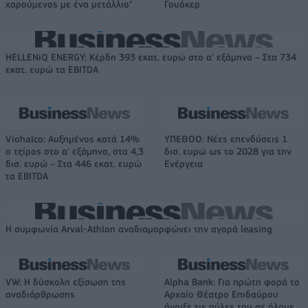
χαρούμενος με ένα μετάλλιο"
Γουόκερ
HELLENiQ ENERGY: Κέρδη 393 εκατ. ευρώ στο α' εξάμηνο – Στα 734
εκατ. ευρώ τα EBITDA
Viohalco: Αυξημένος κατά 14%
ΥΠΕΘΟΟ: Νέες επενδύσεις 1
ο τζίρος στο α' εξάμηνο, στα 4,3
δισ. ευρώ ως το 2028 για την
δισ. ευρώ – Στα 446 εκατ. ευρώ
Ενέργεια
τα EBITDA
Η συμφωνία Arval-Athlon αναδιαμορφώνει την αγορά leasing
VW: Η δύσκολη εξίσωση της
Alpha Bank: Για πρώτη φορά το
αναδιάρθρωσης
Αρχαίο Θέατρο Επιδαύρου
άνοιξε τις πύλες του σε όλους