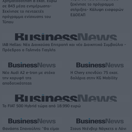
Χρηματοδότηση 8 εκατ. ευρώ
ξεκίνησε το πρόγραμμα
σε 843 μέσα ενημέρωσης-
στήριξης- Κάλυψη εισφορών
Ξεκίνησε το πενταετές
ΕΔΟΕΑΠ
πρόγραμμα ενίσχυσης του
Τύπου
IAB Hellas: Νέα Διοικούσα Επιτροπή και νέο Διοικητικό Συμβούλιο -
Πρόεδρος ο Γαληνός Γιαγλής
Νέο Audi A2 e-tron με στόχο
Η Chery επενδύει 75 εκατ.
την κορυφή της
δολάρια στην KG Mobility
αποδοτικότητας
Το FIAT 500 Hybrid τώρα από 18.990 ευρώ
Θανάσης Σπανούλης: "Θα είμαι
Στους Ντένβερ Νάγκετς ο Λόνι