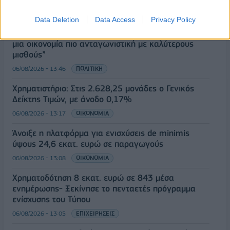
Data Deletion
Data Access
Privacy Policy
Τ. Θεοδωρικάκος: “Στηρίζουμε την βιομηχανία για
μια οικονομία πιο ανταγωνιστική με καλύτερους
μισθούς”
06/08/2026 - 13:46
ΠΟΛΙΤΙΚΗ
Χρηματιστήριο: Στις 2.628,25 μονάδες ο Γενικός
Δείκτης Τιμών, με άνοδο 0,17%
06/08/2026 - 13:17
ΟΙΚΟΝΟΜΙΑ
Άνοιξε η πλατφόρμα για ενισχύσεις de minimis
ύψους 24,6 εκατ. ευρώ σε παραγωγούς
06/08/2026 - 13:08
ΟΙΚΟΝΟΜΙΑ
Χρηματοδότηση 8 εκατ. ευρώ σε 843 μέσα
ενημέρωσης- Ξεκίνησε το πενταετές πρόγραμμα
ενίσχυσης του Τύπου
06/08/2026 - 13:05
ΕΠΙΧΕΙΡΗΣΕΙΣ