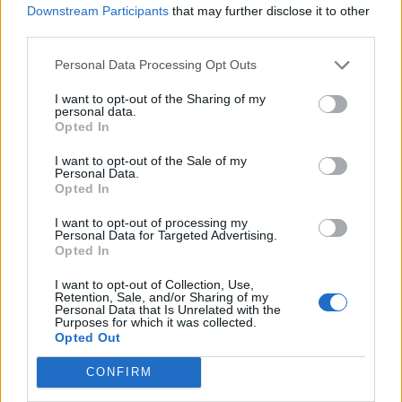
Downstream Participants
that may further disclose it to other
third parties.
Ινδονησία: Ο στρατός
Γερμανία: Ψηφίστηκαν οι
παρέχει ανθρωπιστική
αλλαγές στην στρατιωτική
Personal Data Processing Opt Outs
βοήθεια στην πληγείσα
θητεία
από τις πλημμύρες
I want to opt-out of the Sharing of my
05/12/2025 - 14:50
Σουμάτρα
personal data.
Opted In
05/12/2025 - 14:30
I want to opt-out of the Sale of my
Personal Data.
Opted In
I want to opt-out of processing my
Personal Data for Targeted Advertising.
Opted In
I want to opt-out of Collection, Use,
Retention, Sale, and/or Sharing of my
Personal Data that Is Unrelated with the
Purposes for which it was collected.
Opted Out
CONFIRM
ΡΟΗ ΕΙΔΗΣΕΩΝ