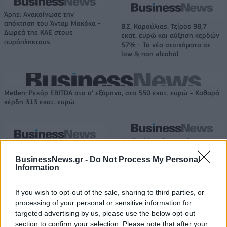
Άρης: Ανακοίνωσε την
απόκτηση του Άνταμ Μοκόκα -
Β.Σ. Καρούλιας: Τζίρος 98,7
Δωρεά της ΚΑΕ στους
εκατ. ευρώ και αύξηση κερδών
πυρόπληκτους
57% - Τα νέα στοιχήματα σε
low & non alcohol
Metlen: Ρεκόρ EBITDA στο α' εξάμηνο, στα 550 εκατ. ευρώ – Καθαρά
κέρδη 313 εκατ. ευρώ
Media: Με ενίσχυση 8 εκατ.
ευρώ σε 451 επιχειρήσεις
Χρηματοδότηση 8 εκατ. ευρώ
BusinessNews.gr -
Do Not Process My Personal
ξεκίνησε το πρόγραμμα
σε 843 μέσα ενημέρωσης-
Information
στήριξης- Κάλυψη εισφορών
Ξεκίνησε το πενταετές
ΕΔΟΕΑΠ
πρόγραμμα ενίσχυσης του
Τύπου
If you wish to opt-out of the sale, sharing to third parties, or
processing of your personal or sensitive information for
targeted advertising by us, please use the below opt-out
section to confirm your selection. Please note that after your