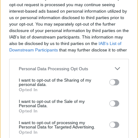
IAB Hellas: Νέα Διοικούσα Επιτροπή και νέο Διοικητικό Συμβούλιο -
opt-out request is processed you may continue seeing
Πρόεδρος ο Γαληνός Γιαγλής
interest-based ads based on personal information utilized by
us or personal information disclosed to third parties prior to
your opt-out. You may separately opt-out of the further
Νέο Audi A2 e-tron με στόχο
Η Chery επενδύει 75 εκατ.
disclosure of your personal information by third parties on the
την κορυφή της
δολάρια στην KG Mobility
IAB’s list of downstream participants. This information may
αποδοτικότητας
also be disclosed by us to third parties on the
IAB’s List of
Downstream Participants
that may further disclose it to other
third parties.
Το FIAT 500 Hybrid τώρα από 18.990 ευρώ
Personal Data Processing Opt Outs
I want to opt-out of the Sharing of my
personal data.
Νόλεϊ: «Ανυπομονώ να ζήσω
Πάρκερ: «Όνειρό μου να
Opted In
την εκπληκτική ενέργεια των
κατακτήσω το ΝΒΑ Europe με τη
οπαδών της ΑΕΚ»
Βιλερμπάν» - Η διευκρινιστική
I want to opt-out of the Sale of my
ανάρτηση που έκανε
Personal Data.
Opted In
I want to opt-out of processing my
Personal Data for Targeted Advertising.
HELLENiQ ENERGY: Κέρδη 393 εκατ. ευρώ στο α' εξάμηνο – Στα 734
Opted In
εκατ. ευρώ τα EBITDA