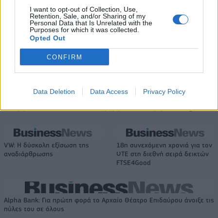
I want to opt-out of Collection, Use,
Retention, Sale, and/or Sharing of my
Personal Data that Is Unrelated with the
Purposes for which it was collected.
Opted Out
Viohalco: Αυξημένος κατά 14%
ΥΠΕΘΟΟ: Νέες επενδύσεις 1
ο τζίρος στο α' εξάμηνο, στα 4,3
δισ. ευρώ ως το 2028 για την
CONFIRM
δισ. ευρώ – Στα 446 εκατ. ευρώ
Ενέργεια
τα EBITDA
Data Deletion
Data Access
Privacy Policy
Η συμφωνία Arval-Athlon αναδιαμορφώνει την αγορά leasing
VW: Η δύσκολη εξίσωση της
18η συνεχόμενη χρονιά για τον
αναδιάρθρωσης
ΟΤΕ στη διεθνή σειρά δεικτών
FTSE4Good
Alpha Bank: Για πρώτη φορά το Αρχαίο Θέατρο Επιδαύρου άνοιξε τις
πύλες του σε όλους