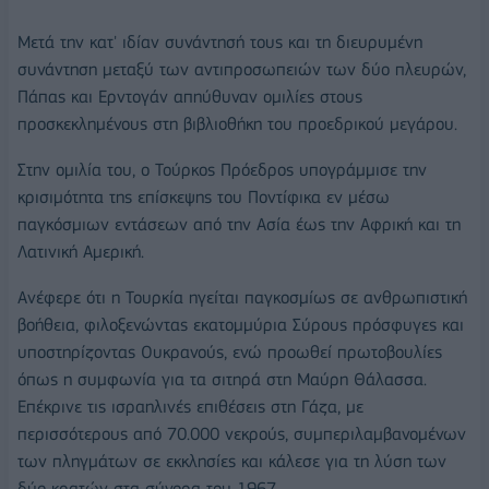
Μετά την κατ' ιδίαν συνάντησή τους και τη διευρυμένη
συνάντηση μεταξύ των αντιπροσωπειών των δύο πλευρών,
Πάπας και Ερντογάν απηύθυναν ομιλίες στους
προσκεκλημένους στη βιβλιοθήκη του προεδρικού μεγάρου.
Στην ομιλία του, ο Τούρκος Πρόεδρος υπογράμμισε την
κρισιμότητα της επίσκεψης του Ποντίφικα εν μέσω
παγκόσμιων εντάσεων από την Ασία έως την Αφρική και τη
Λατινική Αμερική.
Ανέφερε ότι η Τουρκία ηγείται παγκοσμίως σε ανθρωπιστική
βοήθεια, φιλοξενώντας εκατομμύρια Σύρους πρόσφυγες και
υποστηρίζοντας Ουκρανούς, ενώ προωθεί πρωτοβουλίες
όπως η συμφωνία για τα σιτηρά στη Μαύρη Θάλασσα.
Επέκρινε τις ισραηλινές επιθέσεις στη Γάζα, με
περισσότερους από 70.000 νεκρούς, συμπεριλαμβανομένων
των πληγμάτων σε εκκλησίες και κάλεσε για τη λύση των
δύο κρατών στα σύνορα του 1967.