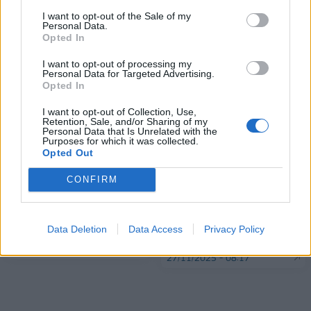
I want to opt-out of the Sale of my
Personal Data.
Opted In
ΠΕΡΙΣΣΌΤΕΡΑ ΣΕ ΑΥΤΉ ΤΗΝ ΚΑΤΗΓΟΡΊΑ
I want to opt-out of processing my
Personal Data for Targeted Advertising.
Opted In
I want to opt-out of Collection, Use,
Retention, Sale, and/or Sharing of my
Personal Data that Is Unrelated with the
Purposes for which it was collected.
Opted Out
Ιστορική επίσκεψη του
CONFIRM
ΕΕ-Κάγια Κάλας: Ο
Πάπα Λέοντος ΙΔ’ σε
ρωσικός στρατός θα
Φανάρι και Νίκαια –
πρέπει να περιοριστεί για
Σήμερα η συνάντησή του
να τερματιστεί ο πόλεμος
Data Deletion
Data Access
Privacy Policy
με τον Ερντογάν
26/11/2025 - 16:50
27/11/2025 - 08:17