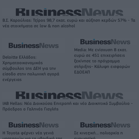
Β.Σ. Καρούλιας: Τζίρος 98,7 εκατ. ευρώ και αύξηση κερδών 57% - Τα
νέα στοιχήματα σε low & non alcohol
Media: Με ενίσχυση 8 εκατ.
ευρώ σε 451 επιχειρήσεις
Deloitte Ελλάδος:
ξεκίνησε το πρόγραμμα
Χρηματοοικονομικός
στήριξης- Κάλυψη εισφορών
σύμβουλος της ΔΕΗ για την
ΕΔΟΕΑΠ
είσοδο στην πολωνική αγορά
ενέργειας
IAB Hellas: Νέα Διοικούσα Επιτροπή και νέο Διοικητικό Συμβούλιο -
Πρόεδρος ο Γαληνός Γιαγλής
Η Toyota φέρνει νέα γενιά
Σε κινεζική… πολιορκία η
μπαταριών για τα υβριδικά της
ευρωπαϊκή