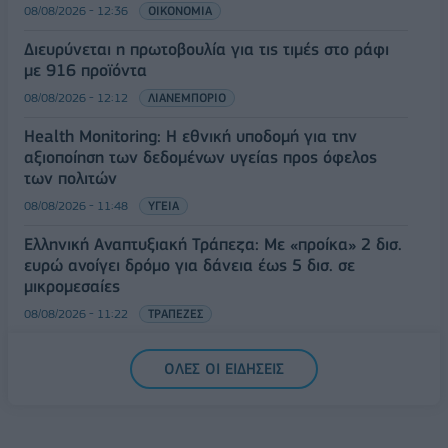
08/08/2026 - 12:36
ΟΙΚΟΝΟΜΙΑ
Διευρύνεται η πρωτοβουλία για τις τιμές στο ράφι
με 916 προϊόντα
08/08/2026 - 12:12
ΛΙΑΝΕΜΠΟΡΙΟ
Health Monitoring: Η εθνική υποδομή για την
αξιοποίηση των δεδομένων υγείας προς όφελος
των πολιτών
08/08/2026 - 11:48
ΥΓΕΙΑ
Ελληνική Αναπτυξιακή Τράπεζα: Με «προίκα» 2 δισ.
ευρώ ανοίγει δρόμο για δάνεια έως 5 δισ. σε
μικρομεσαίες
08/08/2026 - 11:22
ΤΡΑΠΕΖΕΣ
5G παντού, 6G στον ορίζοντα: Πού βρίσκεται η
ΟΛΕΣ ΟΙ ΕΙΔΗΣΕΙΣ
Ελλάδα στη μεγάλη τεχνολογική μετάβαση
08/08/2026 - 10:54
ΤΕΧΝΟΛΟΓΙΑ