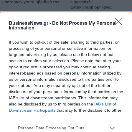
μπαταριών για τα υβριδικά της
ευρωπαϊκή
αυτοκινητοβιομηχανία
BusinessNews.gr -
Do Not Process My Personal
Information
Νέο Audi A2 e-tron με στόχο την κορυφή της αποδοτικότητας
If you wish to opt-out of the sale, sharing to third parties, or
processing of your personal or sensitive information for
Εθνική Παίδων: Απώλεσε
Ο Γιάννης Αγραβάνης στον Βίκο
targeted advertising by us, please use the below opt-out
προβάδισμα 13 πόντων και
Ιωαννίνων
section to confirm your selection. Please note that after your
έχασε 84-89 από το Ισραήλ
opt-out request is processed you may continue seeing
interest-based ads based on personal information utilized by
us or personal information disclosed to third parties prior to
your opt-out. You may separately opt-out of the further
Ελληνική Αναπτυξιακή Τράπεζα: Με «προίκα» 2 δισ. ευρώ ανοίγει
δρόμο για δάνεια έως 5 δισ. σε μικρομεσαίες
disclosure of your personal information by third parties on the
IAB’s list of downstream participants. This information may
also be disclosed by us to third parties on the
IAB’s List of
Downstream Participants
that may further disclose it to other
third parties.
Β.Σ. Καρούλιας: Τζίρος 98,7
Deloitte Ελλάδος:
εκατ. ευρώ και αύξηση κερδών
Χρηματοοικονομικός
Personal Data Processing Opt Outs
57% - Τα νέα στοιχήματα σε
σύμβουλος της ΔΕΗ για την