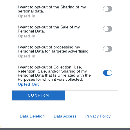
low & non alcohol
είσοδο στην πολωνική αγορά
I want to opt-out of the Sharing of my
ενέργειας
personal data.
Opted In
I want to opt-out of the Sale of my
Personal Data.
Η Chery επενδύει 75 εκατ. δολάρια στην KG Mobility
Opted In
I want to opt-out of processing my
Personal Data for Targeted Advertising.
Το FIAT 500 Hybrid τώρα από
Ατρόμητος και Novibet
Opted In
18.990 ευρώ
συνεχίζουν μαζί: Ανανέωση της
συνεργασίας τους μέχρι το
I want to opt-out of Collection, Use,
2028
Retention, Sale, and/or Sharing of my
Personal Data that Is Unrelated with the
Purposes for which it was collected.
Opted Out
18η συνεχόμενη χρονιά για τον ΟΤΕ στη διεθνή σειρά δεικτών
CONFIRM
FTSE4Good
Data Deletion
Data Access
Privacy Policy
Alpha Bank: Για πρώτη φορά το Αρχαίο Θέατρο Επιδαύρου άνοιξε τις
πύλες του σε όλους