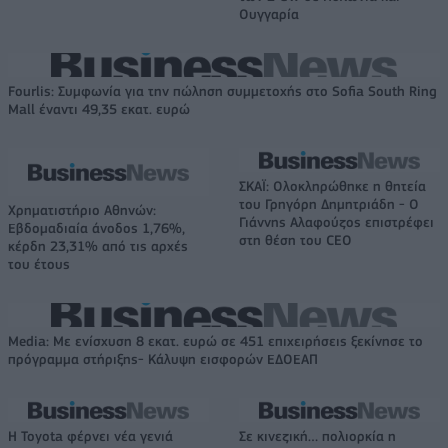
Ουγγαρία
Fourlis: Συμφωνία για την πώληση συμμετοχής στο Sofia South Ring
Mall έναντι 49,35 εκατ. ευρώ
ΣΚΑΪ: Ολοκληρώθηκε η θητεία
του Γρηγόρη Δημητριάδη - Ο
Χρηματιστήριο Αθηνών:
Γιάννης Αλαφούζος επιστρέφει
Εβδομαδιαία άνοδος 1,76%,
στη θέση του CEO
κέρδη 23,31% από τις αρχές
του έτους
Media: Με ενίσχυση 8 εκατ. ευρώ σε 451 επιχειρήσεις ξεκίνησε το
πρόγραμμα στήριξης- Κάλυψη εισφορών ΕΔΟΕΑΠ
Η Toyota φέρνει νέα γενιά
Σε κινεζική… πολιορκία η