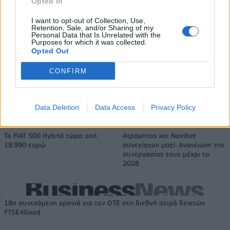
Opted In
I want to opt-out of Collection, Use,
Retention, Sale, and/or Sharing of my
Ελληνική Αναπτυξιακή Τράπεζα:
Υπ. Μεταφορών: Οριστική λύση
Personal Data that Is Unrelated with the
Με «προίκα» 2 δισ. ευρώ
στο ζήτημα των πινακίδων
Purposes for which it was collected.
ανοίγει δρόμο για δάνεια έως 5
κυκλοφορίας - Τέλος στις
Opted Out
δισ. σε μικρομεσαίες
χρονοβόρες διαδικασίες
CONFIRM
Η Chery επενδύει 75 εκατ. δολάρια στην KG Mobility
Data Deletion
Data Access
Privacy Policy
Το FIAT 500 Hybrid τώρα από
Ατρόμητος και Novibet
18.990 ευρώ
συνεχίζουν μαζί: Ανανέωση της
συνεργασίας τους μέχρι το
2028
18η συνεχόμενη χρονιά για τον ΟΤΕ στη διεθνή σειρά δεικτών
FTSE4Good