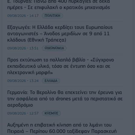
Ε. Τουρνάς: Πάνω από 400 πυρκαγιές σε δέκα
ημέρες - Σε επιφυλακή ο κρατικός μηχανισμός
09/08/2026 - 14:17
ΠΟΛΙΤΙΚΗ
Εξαγωγές: Η Ελλάδα κερδίζει τους Ευρωπαίους
ανταγωνιστές – Άνοδος μεριδίων σε 9 από 11
κλάδους (Εθνική Τράπεζα)
09/08/2026 - 13:51
ΟΙΚΟΝΟΜΙΑ
Προς εκτύπωση το πολλαπλό βιβλίο - «Σύγχρονο
εκπαιδευτικό υλικό, τόσο σε έντυπη όσο και σε
ηλεκτρονική μορφή»
09/08/2026 - 13:24
ΕΛΛΑΔΑ
Γερμανία: Το Βερολίνο θα επεκτείνει την έρευνα για
την ασφάλεια από τα drones μετά το περιστατικό σε
αεροδρόμιο
09/08/2026 - 12:57
ΚΟΣΜΟΣ
Αυξημένη η επιβατική κίνηση από το λιμάνι του
Πειραιά – Περίπου 60.000 ταξίδεψαν Παρασκευή