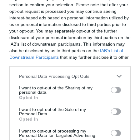
πρόγραμμα στήριξης- Κάλυψη εισφορών ΕΔΟΕΑΠ
section to confirm your selection. Please note that after your
opt-out request is processed you may continue seeing
interest-based ads based on personal information utilized by
us or personal information disclosed to third parties prior to
Η Toyota φέρνει νέα γενιά
Σε κινεζική… πολιορκία η
your opt-out. You may separately opt-out of the further
μπαταριών για τα υβριδικά της
ευρωπαϊκή
αυτοκινητοβιομηχανία
disclosure of your personal information by third parties on the
IAB’s list of downstream participants. This information may
also be disclosed by us to third parties on the
IAB’s List of
Downstream Participants
that may further disclose it to other
Νέο Audi A2 e-tron με στόχο την κορυφή της αποδοτικότητας
third parties.
Personal Data Processing Opt Outs
Πέθανε ο Ντον Νέλσον – Έφυγε
Οι Νιου Γιορκ Λίμπερτι
I want to opt-out of the Sharing of my
από τη ζωή στα 86 του ο
διέλυσαν με 111-71 τους Λας
personal data.
θρύλος του NBA
Βέγκας Έισις! (vids)
Opted In
I want to opt-out of the Sale of my
Personal Data.
Opted In
Χρηματιστήριο Αθηνών: Εβδομαδιαία άνοδος 1,76%, κέρδη 23,31%
από τις αρχές του έτους
I want to opt-out of processing my
Personal Data for Targeted Advertising.