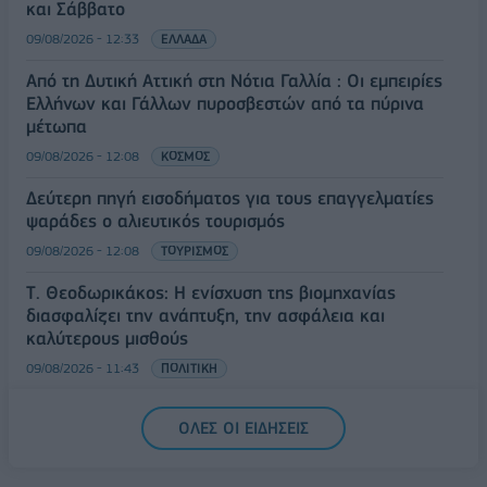
και Σάββατο
09/08/2026 - 12:33
ΕΛΛΑΔΑ
Από τη Δυτική Αττική στη Νότια Γαλλία : Οι εμπειρίες
Ελλήνων και Γάλλων πυροσβεστών από τα πύρινα
μέτωπα
09/08/2026 - 12:08
ΚΟΣΜΟΣ
Δεύτερη πηγή εισοδήματος για τους επαγγελματίες
ψαράδες ο αλιευτικός τουρισμός
09/08/2026 - 12:08
ΤΟΥΡΙΣΜΟΣ
Τ. Θεοδωρικάκος: Η ενίσχυση της βιομηχανίας
διασφαλίζει την ανάπτυξη, την ασφάλεια και
καλύτερους μισθούς
09/08/2026 - 11:43
ΠΟΛΙΤΙΚΗ
Υπ. Μεταφορών: Οριστική λύση στο ζήτημα των
ΟΛΕΣ ΟΙ ΕΙΔΗΣΕΙΣ
πινακίδων κυκλοφορίας - Τέλος στις χρονοβόρες
διαδικασίες
09/08/2026 - 11:18
ΕΛΛΑΔΑ