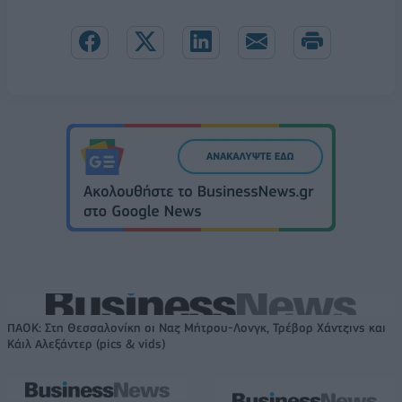
ΠΑΟΚ: Στη Θεσσαλονίκη οι Ναζ Μήτρου-Λονγκ, Τρέβορ Χάντζινς και
Κάιλ Αλεξάντερ (pics & vids)