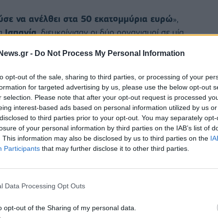
σε να ανέλθει στα 50 εκατομμύρια ευρώ
»,
ια
Ισπανία
, διευκρίνισαν οι δύο οργανισμοί σε μία
λινα κιβώτια
» στο εσωτερικό του φορτηγού, το
News.gr -
Do Not Process My Personal Information
τηκαν στις αρχές, υποτίθεται μετέφερε πεπόνια με
to opt-out of the sale, sharing to third parties, or processing of your per
formation for targeted advertising by us, please use the below opt-out s
 σήμαινε ένα μέλος της ισπανικής
r selection. Please note that after your opt-out request is processed y
eing interest-based ads based on personal information utilized by us or
ευμένο για την ανίχνευση ναρκωτικών.
disclosed to third parties prior to your opt-out. You may separately opt-
ού, η οποία επέτρεψε την ανακάλυψη μιας μεγάλης
losure of your personal information by third parties on the IAB’s list of
. This information may also be disclosed by us to third parties on the
IA
Participants
that may further disclose it to other third parties.
ους «
25 τόνους
», «
κάτι που συνιστά τη
στο οδικό δίκτυο
» της Ισπανίας «
από το 2015
»,
l Data Processing Opt Outs
ποχή, οι αρχές κατέσχεσαν σχεδόν 48 τόνους χασίς,
προσθέτουν η ισπανική Πολιτοφυλακή και οι
o opt-out of the Sharing of my personal data.