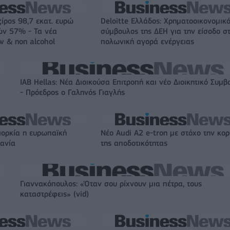
ζίρος 98,7 εκατ. ευρώ
Deloitte Ελλάδος: Χρηματοοικονομικ
ών 57% - Τα νέα
σύμβουλος της ΔΕΗ για την είσοδο σ
w & non alcohol
πολωνική αγορά ενέργειας
IAB Hellas: Νέα Διοικούσα Επιτροπή και νέο Διοικητικό Συμβ
- Πρόεδρος ο Γαληνός Γιαγλής
ιορκία η ευρωπαϊκή
Νέο Audi A2 e-tron με στόχο την κο
χανία
της αποδοτικότητας
Γιαννακόπουλος: «Όταν σου ρίχνουν μια πέτρα, τους
καταστρέφεις» (vid)