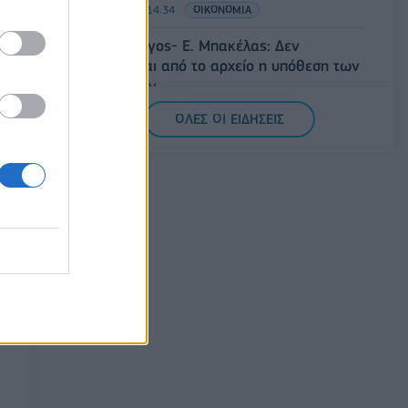
07/08/2026 - 14:34
ΟΙΚΟΝΟΜΙΑ
Άρειος Πάγος- Ε. Μπακέλας: Δεν
ανασύρεται από το αρχείο η υπόθεση των
υποκλοπών
07/08/2026 - 14:11
ΕΛΛΑΔΑ
ΟΛΕΣ ΟΙ ΕΙΔΗΣΕΙΣ
Σαουδική Αραβία, Τουρκία και Πακιστάν
υπογράφουν κοινή αμυντική συμφωνία
07/08/2026 - 13:47
ΚΟΣΜΟΣ