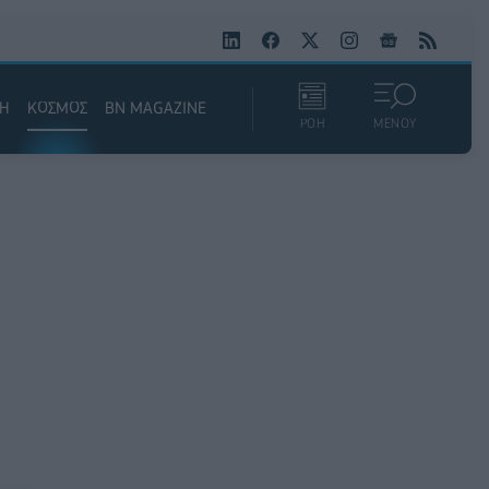
ΚΗ
ΚΟΣΜΟΣ
BN MAGAZINE
ΡΟΗ
ΜΕΝΟΥ