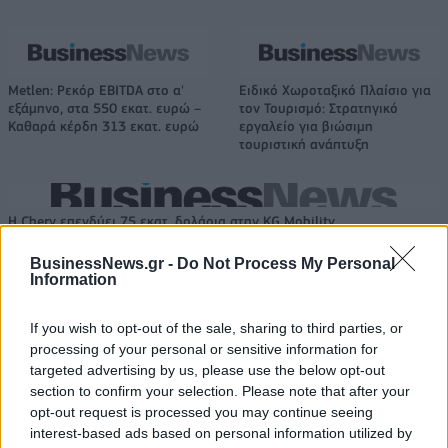
Metlen: Ρεκόρ EBITDA στο α'
Ειδικό Χωροταξικό Πλαίσιο για
εξάμηνο, στα 550 εκατ. ευρώ –
τον Τουρισμό: Στρατηγικό
Καθαρά κέρδη 313 εκατ. ευρώ
εργαλείο για βιώσιμη
τουριστική ανάπτυξη
Η Chery επενδύει 75 εκατ. δολάρια στην KG Mobility
BusinessNews.gr -
Do Not Process My Personal
Information
Το FIAT 500 Hybrid τώρα από
Ατρόμητος και Novibet
18.990 ευρώ
συνεχίζουν μαζί: Ανανέωση της
If you wish to opt-out of the sale, sharing to third parties, or
συνεργασίας τους μέχρι το
processing of your personal or sensitive information for
2028
targeted advertising by us, please use the below opt-out
section to confirm your selection. Please note that after your
opt-out request is processed you may continue seeing
18η συνεχόμενη χρονιά για τον ΟΤΕ στη διεθνή σειρά δεικτών
interest-based ads based on personal information utilized by
FTSE4Good