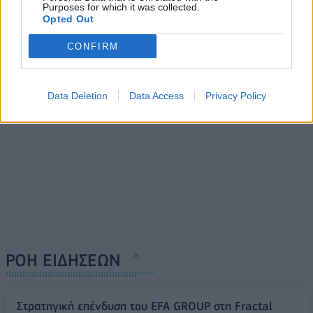
της δέσμευσης για
Purposes for which it was collected.
21/03/2024 - 10:08
φύτευση 3 δισ. δέντρων
Opted Out
έως το 2030
CONFIRM
20/03/2024 - 17:56
Data Deletion
Data Access
Privacy Policy
ΡΟΗ ΕΙΔΗΣΕΩΝ
Στρατηγική επένδυση του EFA GROUP στη Fractal