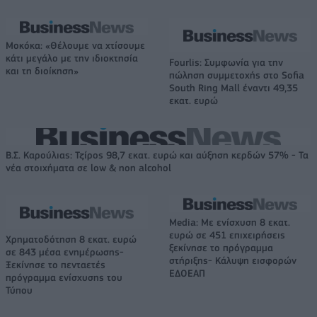
Μοκόκα: «Θέλουμε να χτίσουμε
κάτι μεγάλο με την ιδιοκτησία
Fourlis: Συμφωνία για την
και τη διοίκηση»
πώληση συμμετοχής στο Sofia
South Ring Mall έναντι 49,35
εκατ. ευρώ
Β.Σ. Καρούλιας: Τζίρος 98,7 εκατ. ευρώ και αύξηση κερδών 57% - Τα
νέα στοιχήματα σε low & non alcohol
Media: Με ενίσχυση 8 εκατ.
ευρώ σε 451 επιχειρήσεις
Χρηματοδότηση 8 εκατ. ευρώ
ξεκίνησε το πρόγραμμα
σε 843 μέσα ενημέρωσης-
στήριξης- Κάλυψη εισφορών
Ξεκίνησε το πενταετές
ΕΔΟΕΑΠ
πρόγραμμα ενίσχυσης του
Τύπου