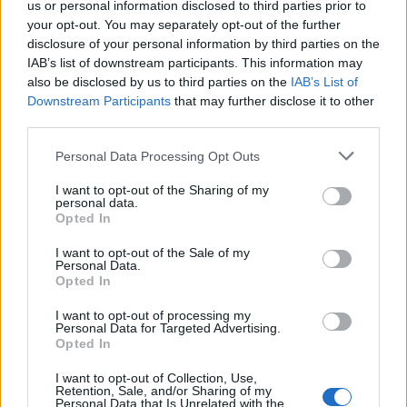
us or personal information disclosed to third parties prior to
your opt-out. You may separately opt-out of the further
disclosure of your personal information by third parties on the
IAB’s list of downstream participants. This information may
Alpha Bank: Για πρώτη φορά το Αρχαίο Θέατρο Επιδαύρου άνοιξε τις
also be disclosed by us to third parties on the
IAB’s List of
πύλες του σε όλους
Downstream Participants
that may further disclose it to other
third parties.
Personal Data Processing Opt Outs
ΠΕΡΙΣΣΌΤΕΡΑ ΣΕ ΑΥΤΉ ΤΗΝ ΚΑΤΗΓΟΡΊΑ
I want to opt-out of the Sharing of my
personal data.
Opted In
I want to opt-out of the Sale of my
Personal Data.
Opted In
I want to opt-out of processing my
Personal Data for Targeted Advertising.
Opted In
ΟΗΕ: Αυξημένα κατά 82%
Κομισιόν: Διοργανώνει
τα ηλεκτρονικά απόβλητα
I want to opt-out of Collection, Use,
Retention, Sale, and/or Sharing of my
διάσκεψη για την ενίσχυση
μέσα σε 12 χρόνια
Personal Data that Is Unrelated with the