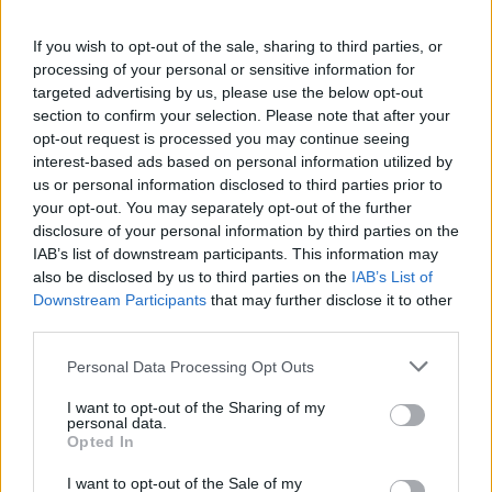
Evergood: Άγγιξε τα 300 εκατ. ο
παίκτης του Πανιώνιου
τζίρος- Στα 10 εκατ. ευρώ το
τίμημα για το 60% του
If you wish to opt-out of the sale, sharing to third parties, or
Jackaroo
processing of your personal or sensitive information for
targeted advertising by us, please use the below opt-out
section to confirm your selection. Please note that after your
opt-out request is processed you may continue seeing
Όμιλος AKTOR: Εξαγοράζει το 75% των ΗΛΕΚΤΩΡ και THALIS –
interest-based ads based on personal information utilized by
Στρατηγική συνεργασία με τη Motor Oil
us or personal information disclosed to third parties prior to
your opt-out. You may separately opt-out of the further
disclosure of your personal information by third parties on the
TV: Η σκακιέρα της νέας σεζόν
IAB’s list of downstream participants. This information may
ΔΕΗ: Ισχυρή ανάπτυξη στο α΄
also be disclosed by us to third parties on the
IAB’s List of
εξάμηνο 2026 με
Downstream Participants
that may further disclose it to other
προσαρμοσμένο EBITDA στα 1,2
third parties.
δισ. ευρώ
Personal Data Processing Opt Outs
I want to opt-out of the Sharing of my
IAB Hellas: Νέα Διοικούσα Επιτροπή και νέο Διοικητικό Συμβούλιο -
personal data.
Πρόεδρος ο Γαληνός Γιαγλής
Opted In
I want to opt-out of the Sale of my