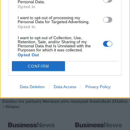
Personal Data.
Opted In
Νέο Audi A2 e-tron με στόχο
Η Chery επενδύει 75 εκατ.
την κορυφή της
δολάρια στην KG Mobility
I want to opt-out of processing my
αποδοτικότητας
Personal Data for Targeted Advertising.
Opted In
I want to opt-out of Collection, Use,
Το FIAT 500 Hybrid τώρα από 18.990 ευρώ
Retention, Sale, and/or Sharing of my
Personal Data that Is Unrelated with the
Purposes for which it was collected.
Opted Out
Ντουράντ: "Ο Γιάννης θα
Οι διακοπές των Γάλλων του
CONFIRM
μπορούσε να 'ναι ο κορυφαίος
Παναθηναϊκού με τέσσερις
όλων"! (vid)
συμπατριώτες τους στη Μύκονο
(pic)
Data Deletion
Data Access
Privacy Policy
Είσοδος της γαλλικής Meridiam στην ηλεκτρική διασύνδεση Ελλάδας
– Κύπρου