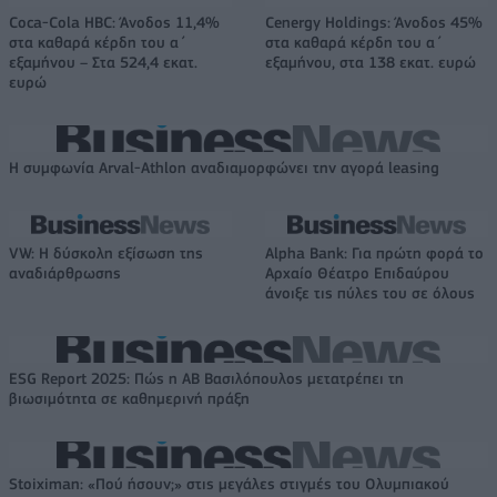
Coca-Cola HBC: Άνοδος 11,4%
Cenergy Holdings: Άνοδος 45%
στα καθαρά κέρδη του α΄
στα καθαρά κέρδη του α΄
εξαμήνου – Στα 524,4 εκατ.
εξαμήνου, στα 138 εκατ. ευρώ
ευρώ
Η συμφωνία Arval-Athlon αναδιαμορφώνει την αγορά leasing
VW: Η δύσκολη εξίσωση της
Alpha Bank: Για πρώτη φορά το
αναδιάρθρωσης
Αρχαίο Θέατρο Επιδαύρου
άνοιξε τις πύλες του σε όλους
ESG Report 2025: Πώς η ΑΒ Βασιλόπουλος μετατρέπει τη
βιωσιμότητα σε καθημερινή πράξη
Stoiximan: «Πού ήσουν;» στις μεγάλες στιγμές του Ολυμπιακού