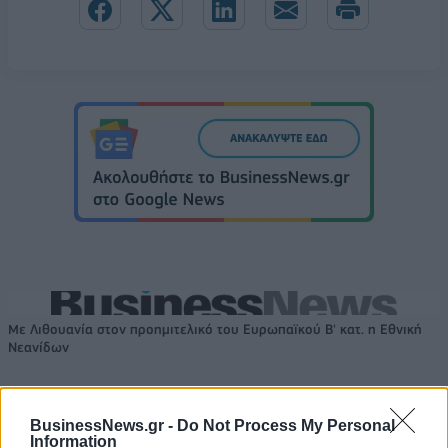
Με Λιθουανία στον προημιτελικό του Ευρωπαϊκού Β' κατ. η Εθνική
Νεανίδων
Αλέξης Γιαννούλιας: Υποψήφιος
BusinessNews.gr -
Do Not Process My Personal
Information
Δήμαρχος στο Σικάγο ο άλλοτε