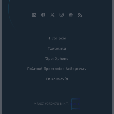
Η Εταιρεία
Ταυτότητα
Όροι Χρήσης
Πολιτική Προστασίας Δεδομένων
Επικοινωνία
ΜΕΛΟΣ #232470 Μ.Η.Τ.