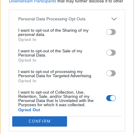
Downstream Participants
that may further disclose it to other
third parties.
Personal Data Processing Opt Outs
Πέθανε ο πρώην
I want to opt-out of the Sharing of my
Ο στρατός των ΗΠΑ
Πρωθυπουργός της Κίνας,
personal data.
έπληξε δυο εγκαταστάσεις
Λι Κετσιάνγκ
Opted In
των Φρουρών της
27/10/2023 - 10:19
Επανάστασης στη Συρία
I want to opt-out of the Sale of my
Personal Data.
27/10/2023 - 08:50
Opted In
I want to opt-out of processing my
Personal Data for Targeted Advertising.
Opted In
I want to opt-out of Collection, Use,
Retention, Sale, and/or Sharing of my
Personal Data that Is Unrelated with the
Purposes for which it was collected.
Opted Out
CONFIRM