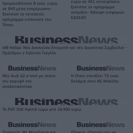
ευρώ σε 451 επιχειρήσεις
Χρηματοδότηση 8 εκατ. ευρώ
ξεκίνησε το πρόγραμμα
σε 843 μέσα ενημέρωσης-
στήριξης- Κάλυψη εισφορών
Ξεκίνησε το πενταετές
ΕΔΟΕΑΠ
πρόγραμμα ενίσχυσης του
Τύπου
IAB Hellas: Νέα Διοικούσα Επιτροπή και νέο Διοικητικό Συμβούλιο -
Πρόεδρος ο Γαληνός Γιαγλής
Νέο Audi A2 e-tron με στόχο
Η Chery επενδύει 75 εκατ.
την κορυφή της
δολάρια στην KG Mobility
αποδοτικότητας
Το FIAT 500 Hybrid τώρα από 18.990 ευρώ
Ουκρανία: Με Μίχαϊλιουκ και
Πάρκερ: «Όνειρό μου να