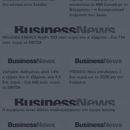
Λεν κόντρα στην Ελλάδα
κατακτήσω το ΝΒΑ Europe με τη
Βιλερμπάν» - Η διευκρινιστική
ανάρτηση που έκανε
HELLENiQ ENERGY: Κέρδη 393 εκατ. ευρώ στο α' εξάμηνο – Στα 734
εκατ. ευρώ τα EBITDA
Viohalco: Αυξημένος κατά 14%
ΥΠΕΘΟΟ: Νέες επενδύσεις 1
ο τζίρος στο α' εξάμηνο, στα 4,3
δισ. ευρώ ως το 2028 για την
δισ. ευρώ – Στα 446 εκατ. ευρώ
Ενέργεια
τα EBITDA
Η συμφωνία Arval-Athlon αναδιαμορφώνει την αγορά leasing