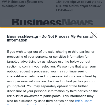
VW: Η δύσκολη εξίσωση της
18η συνεχόμενη χρονιά για τον
αναδιάρθρωσης
ΟΤΕ στη διεθνή σειρά δεικτών
FTSE4Good
Alpha Bank: Για πρώτη φορά το Αρχαίο Θέατρο Επιδαύρου άνοιξε τις
πύλες του σε όλους
BusinessNews.gr -
Do Not Process My Personal
Information
ESG Report 2025: Πώς η ΑΒ Βασιλόπουλος μετατρέπει τη
If you wish to opt-out of the sale, sharing to third parties, or
βιωσιμότητα σε καθημερινή πράξη
processing of your personal or sensitive information for
targeted advertising by us, please use the below opt-out
section to confirm your selection. Please note that after your
opt-out request is processed you may continue seeing
interest-based ads based on personal information utilized by
us or personal information disclosed to third parties prior to
ΠΕΡΙΣΣΌΤΕΡΑ ΣΕ ΑΥΤΉ ΤΗΝ ΚΑΤΗΓΟΡΊΑ
your opt-out. You may separately opt-out of the further
disclosure of your personal information by third parties on the
IAB’s list of downstream participants. This information may
also be disclosed by us to third parties on the
IAB’s List of