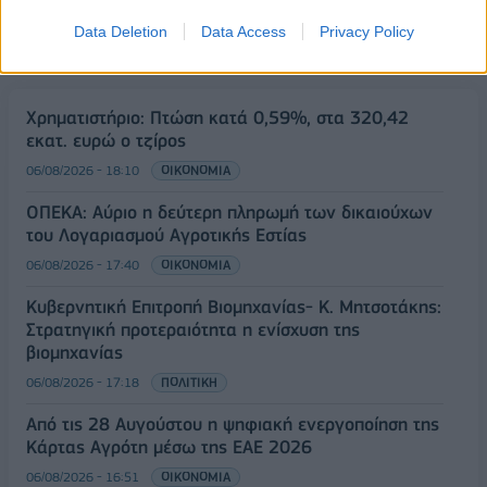
Data Deletion
Data Access
Privacy Policy
ΡΟΗ ΕΙΔΗΣΕΩΝ
Χρηματιστήριο: Πτώση κατά 0,59%, στα 320,42
εκατ. ευρώ ο τζίρος
06/08/2026 - 18:10
ΟΙΚΟΝΟΜΙΑ
ΟΠΕΚΑ: Αύριο η δεύτερη πληρωμή των δικαιούχων
του Λογαριασμού Αγροτικής Εστίας
06/08/2026 - 17:40
ΟΙΚΟΝΟΜΙΑ
Κυβερνητική Επιτροπή Βιομηχανίας- Κ. Μητσοτάκης:
Στρατηγική προτεραιότητα η ενίσχυση της
βιομηχανίας
06/08/2026 - 17:18
ΠΟΛΙΤΙΚΗ
Από τις 28 Αυγούστου η ψηφιακή ενεργοποίηση της
Κάρτας Αγρότη μέσω της ΕΑΕ 2026
06/08/2026 - 16:51
ΟΙΚΟΝΟΜΙΑ