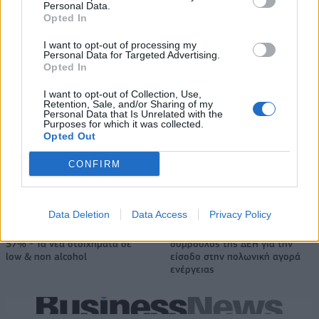
Personal Data.
Opted In
Mundo Deportivo για
Εθνική Κορασίδων: Απέναντι
I want to opt-out of processing my
Παναθηναϊκό: «Μια πεντάδα
στη Δανία για το 2/2 στο
Personal Data for Targeted Advertising.
που σπέρνει τον φόβο στην
Ευρωμπάσκετ (live stream)
Opted In
Ευρώπη»
I want to opt-out of Collection, Use,
Retention, Sale, and/or Sharing of my
Personal Data that Is Unrelated with the
Purposes for which it was collected.
Ελληνική Αναπτυξιακή Τράπεζα: Με «προίκα» 2 δισ. ευρώ ανοίγει
Opted Out
δρόμο για δάνεια έως 5 δισ. σε μικρομεσαίες
CONFIRM
Data Deletion
Data Access
Privacy Policy
Β.Σ. Καρούλιας: Τζίρος 98,7
Deloitte Ελλάδος:
εκατ. ευρώ και αύξηση κερδών
Χρηματοοικονομικός
57% - Τα νέα στοιχήματα σε
σύμβουλος της ΔΕΗ για την
low & non alcohol
είσοδο στην πολωνική αγορά
ενέργειας