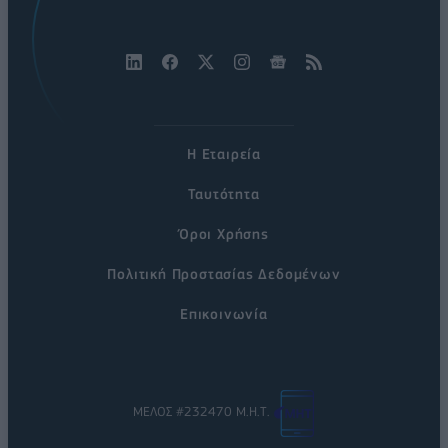
Η Εταιρεία
Ταυτότητα
Όροι Χρήσης
Πολιτική Προστασίας Δεδομένων
Επικοινωνία
ΜΕΛΟΣ #232470 Μ.Η.Τ.