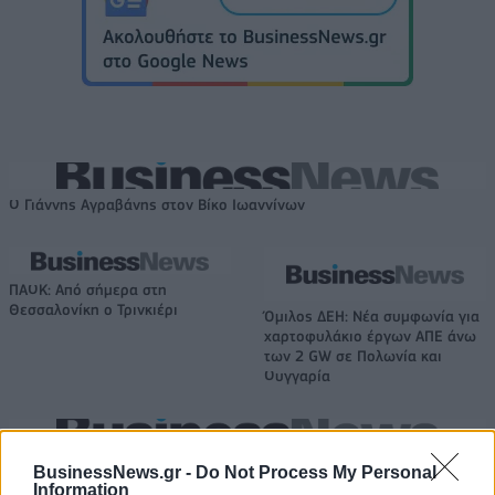
Ο Γιάννης Αγραβάνης στον Βίκο Ιωαννίνων
ΠΑΟΚ: Από σήμερα στη
Θεσσαλονίκη ο Τρινκιέρι
Όμιλος ΔΕΗ: Νέα συμφωνία για
χαρτοφυλάκιο έργων ΑΠΕ άνω
των 2 GW σε Πολωνία και
Ουγγαρία
Fourlis: Συμφωνία για την πώληση συμμετοχής στο Sofia South Ring
BusinessNews.gr -
Do Not Process My Personal
Mall έναντι 49,35 εκατ. ευρώ
Information