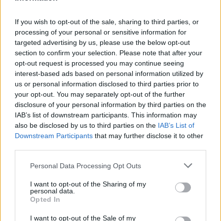
If you wish to opt-out of the sale, sharing to third parties, or
ΣΚΑΪ: Ολοκληρώθηκε η θητεία
processing of your personal or sensitive information for
του Γρηγόρη Δημητριάδη - Ο
targeted advertising by us, please use the below opt-out
Χρηματιστήριο Αθηνών:
Γιάννης Αλαφούζος επιστρέφει
Εβδομαδιαία άνοδος 1,76%,
section to confirm your selection. Please note that after your
στη θέση του CEO
κέρδη 23,31% από τις αρχές
opt-out request is processed you may continue seeing
του έτους
interest-based ads based on personal information utilized by
us or personal information disclosed to third parties prior to
your opt-out. You may separately opt-out of the further
disclosure of your personal information by third parties on the
Media: Με ενίσχυση 8 εκατ. ευρώ σε 451 επιχειρήσεις ξεκίνησε το
IAB’s list of downstream participants. This information may
πρόγραμμα στήριξης- Κάλυψη εισφορών ΕΔΟΕΑΠ
also be disclosed by us to third parties on the
IAB’s List of
Downstream Participants
that may further disclose it to other
third parties.
Η Toyota φέρνει νέα γενιά
Σε κινεζική… πολιορκία η
μπαταριών για τα υβριδικά της
ευρωπαϊκή
Personal Data Processing Opt Outs
αυτοκινητοβιομηχανία
I want to opt-out of the Sharing of my
personal data.
Opted In
Νέο Audi A2 e-tron με στόχο την κορυφή της αποδοτικότητας
I want to opt-out of the Sale of my