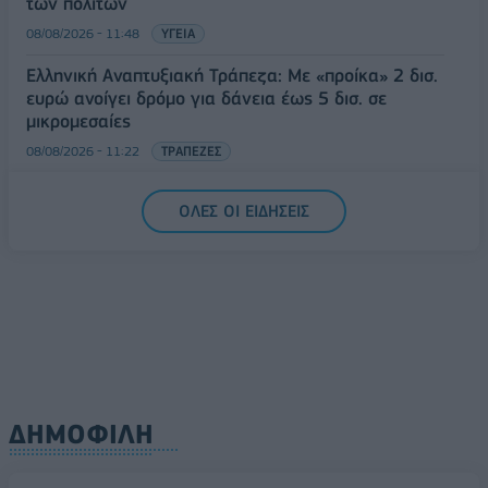
των πολιτών
08/08/2026 - 11:48
ΥΓΕΙΑ
Ελληνική Αναπτυξιακή Τράπεζα: Με «προίκα» 2 δισ.
ευρώ ανοίγει δρόμο για δάνεια έως 5 δισ. σε
μικρομεσαίες
08/08/2026 - 11:22
ΤΡΑΠΕΖΕΣ
5G παντού, 6G στον ορίζοντα: Πού βρίσκεται η
ΟΛΕΣ ΟΙ ΕΙΔΗΣΕΙΣ
Ελλάδα στη μεγάλη τεχνολογική μετάβαση
08/08/2026 - 10:54
ΤΕΧΝΟΛΟΓΙΑ
ΔΗΜΟΦΙΛΗ