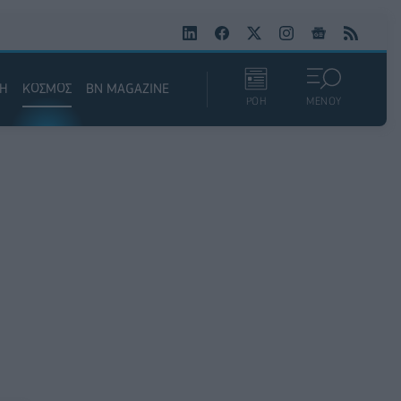
ΚΗ
ΚΟΣΜΟΣ
BN MAGAZINE
ΡΟΗ
ΜΕΝΟΥ