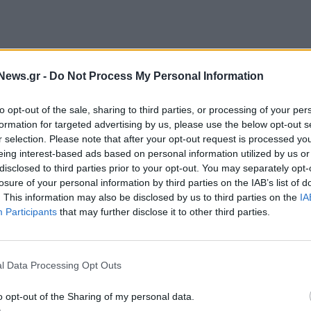
News.gr -
Do Not Process My Personal Information
e αφορά τις εκλογές και την κυβέρνηση που θα
to opt-out of the sale, sharing to third parties, or processing of your per
ου. Αν προκύψει κυβέρνηση συνασπισμού που θα
formation for targeted advertising by us, please use the below opt-out s
 που θεωρούνται ζωτικής σημασίας για την
r selection. Please note that after your opt-out request is processed y
eing interest-based ads based on personal information utilized by us or
Ελλάδας, αυτό θα ήταν πρόβλημα αλλά είναι πολύ
disclosed to third parties prior to your opt-out. You may separately opt-
όγησης δεν θα σπεύσουν να αναβαθμίσουν, πριν
losure of your personal information by third parties on the IAB’s list of
ιμά.
. This information may also be disclosed by us to third parties on the
IA
Participants
that may further disclose it to other third parties.
τημα αναλογικής εκπροσώπησης, το οποίο
ακερματισμένο πολιτικό σκηνικό. Με τις τρέχουσες
ολείπεται της απόλυτης πλειοψηφίας κατά περίπου
l Data Processing Opt Outs
ατιστεί κυβέρνηση συνασπισμού ή κυβέρνηση
o opt-out of the Sharing of my personal data.
άλυσης που αυτό συνεπάγεται.