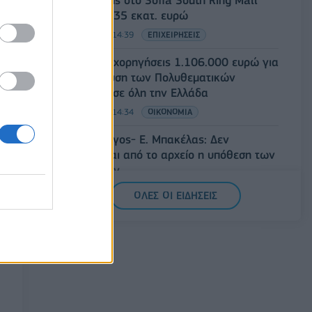
συμμετοχής στο Sofia South Ring Mall
έναντι 49,35 εκατ. ευρώ
07/08/2026 - 14:39
ΕΠΙΧΕΙΡΗΣΕΙΣ
ΥΠΠΟ: Επιχορηγήσεις 1.106.000 ευρώ για
την ενίσχυση των Πολυθεματικών
Φεστιβάλ σε όλη την Ελλάδα
07/08/2026 - 14:34
ΟΙΚΟΝΟΜΙΑ
Άρειος Πάγος- Ε. Μπακέλας: Δεν
ανασύρεται από το αρχείο η υπόθεση των
υποκλοπών
07/08/2026 - 14:11
ΕΛΛΑΔΑ
ΟΛΕΣ ΟΙ ΕΙΔΗΣΕΙΣ
Σαουδική Αραβία, Τουρκία και Πακιστάν
υπογράφουν κοινή αμυντική συμφωνία
07/08/2026 - 13:47
ΚΟΣΜΟΣ