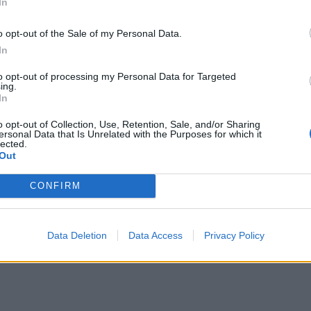
In
 γαλλική τράπεζα, για τις αγορές και την ΕΕ, θα
o opt-out of the Sale of my Personal Data.
α ευρωσκεπτικιστικό υπερεθνικιστικό κόμμα, είτε
In
α του πρώην Έλληνα υπουργού Οικονομικών Γ.
to opt-out of processing my Personal Data for Targeted
λογές, τα κόμματα αυτά πιθανότατα δεν θα έχουν
ing.
In
 να σχηματίσουν κυβέρνηση.
o opt-out of Collection, Use, Retention, Sale, and/or Sharing
ersonal Data that Is Unrelated with the Purposes for which it
lected.
Out
CONFIRM
Data Deletion
Data Access
Privacy Policy