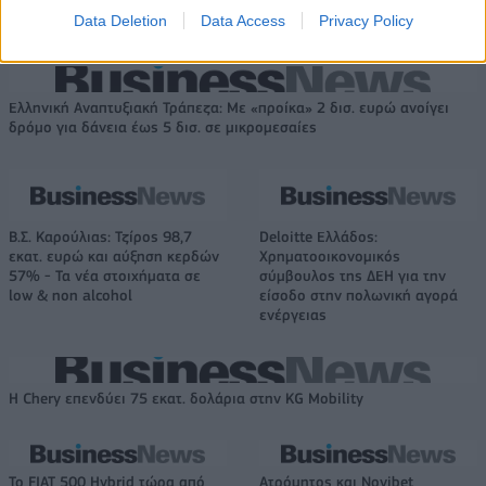
υπεύθυνος και αναλαμβάνω την
Ιωαννίνων
Data Deletion
Data Access
Privacy Policy
ευθύνη»
Ελληνική Αναπτυξιακή Τράπεζα: Με «προίκα» 2 δισ. ευρώ ανοίγει
δρόμο για δάνεια έως 5 δισ. σε μικρομεσαίες
Β.Σ. Καρούλιας: Τζίρος 98,7
Deloitte Ελλάδος:
εκατ. ευρώ και αύξηση κερδών
Χρηματοοικονομικός
57% - Τα νέα στοιχήματα σε
σύμβουλος της ΔΕΗ για την
low & non alcohol
είσοδο στην πολωνική αγορά
ενέργειας
Η Chery επενδύει 75 εκατ. δολάρια στην KG Mobility
Το FIAT 500 Hybrid τώρα από
Ατρόμητος και Novibet