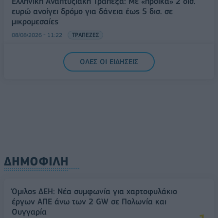
Ελληνική Αναπτυξιακή Τράπεζα: Με «προίκα» 2 δισ.
ευρώ ανοίγει δρόμο για δάνεια έως 5 δισ. σε
μικρομεσαίες
08/08/2026 - 11:22
ΤΡΑΠΕΖΕΣ
5G παντού, 6G στον ορίζοντα: Πού βρίσκεται η
ΟΛΕΣ ΟΙ ΕΙΔΗΣΕΙΣ
Ελλάδα στη μεγάλη τεχνολογική μετάβαση
08/08/2026 - 10:54
ΤΕΧΝΟΛΟΓΙΑ
ΔΗΜΟΦΙΛΗ
Όμιλος ΔΕΗ: Νέα συμφωνία για χαρτοφυλάκιο
έργων ΑΠΕ άνω των 2 GW σε Πολωνία και
Ουγγαρία