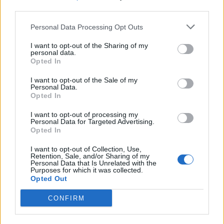
του Γρηγόρη Δημητριάδη - Ο
third parties.
Χρηματιστήριο Αθηνών:
Γιάννης Αλαφούζος επιστρέφει
Εβδομαδιαία άνοδος 1,76%,
στη θέση του CEO
Personal Data Processing Opt Outs
κέρδη 23,31% από τις αρχές
του έτους
I want to opt-out of the Sharing of my
personal data.
Opted In
Media: Με ενίσχυση 8 εκατ. ευρώ σε 451 επιχειρήσεις ξεκίνησε το
I want to opt-out of the Sale of my
πρόγραμμα στήριξης- Κάλυψη εισφορών ΕΔΟΕΑΠ
Personal Data.
Opted In
I want to opt-out of processing my
Personal Data for Targeted Advertising.
Η Toyota φέρνει νέα γενιά
Σε κινεζική… πολιορκία η
Opted In
μπαταριών για τα υβριδικά της
ευρωπαϊκή
αυτοκινητοβιομηχανία
I want to opt-out of Collection, Use,
Retention, Sale, and/or Sharing of my
Personal Data that Is Unrelated with the
Purposes for which it was collected.
Opted Out
Νέο Audi A2 e-tron με στόχο την κορυφή της αποδοτικότητας
CONFIRM
Μισιακός: «Ο προπονητής είναι
Ο Γιάννης Αγραβάνης στον Βίκο