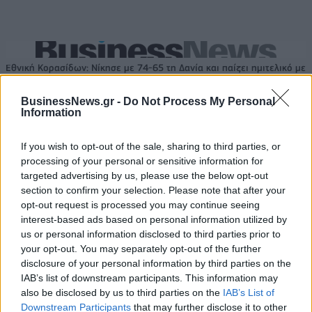
Εθνική Κορασίδων: Νίκησε με 74-65 τη Δανία και παίζει ημιτελικό με
τη Νορβηγία
BusinessNews.gr -
Do Not Process My Personal
Information
Μασλαρινός: «Ήταν δύσκολο
If you wish to opt-out of the sale, sharing to third parties, or
μετά τον αποκλεισμό, αλλά
Όμιλος ΔΕΗ: Νέα συμφωνία για
βγάλαμε αντίδραση»
processing of your personal or sensitive information for
χαρτοφυλάκιο έργων ΑΠΕ άνω
targeted advertising by us, please use the below opt-out
των 2 GW σε Πολωνία και
Ουγγαρία
section to confirm your selection. Please note that after your
opt-out request is processed you may continue seeing
interest-based ads based on personal information utilized by
us or personal information disclosed to third parties prior to
Fourlis: Συμφωνία για την πώληση συμμετοχής στο Sofia South Ring
your opt-out. You may separately opt-out of the further
Mall έναντι 49,35 εκατ. ευρώ
disclosure of your personal information by third parties on the
IAB’s list of downstream participants. This information may
also be disclosed by us to third parties on the
IAB’s List of
Downstream Participants
that may further disclose it to other
ΣΚΑΪ: Ολοκληρώθηκε η θητεία