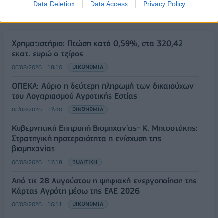
Data Deletion
Data Access
Privacy Policy
ΡΟΗ ΕΙΔΗΣΕΩΝ
Χρηματιστήριο: Πτώση κατά 0,59%, στα 320,42
εκατ. ευρώ ο τζίρος
06/08/2026 - 18:10
ΟΙΚΟΝΟΜΙΑ
ΟΠΕΚΑ: Αύριο η δεύτερη πληρωμή των δικαιούχων
του Λογαριασμού Αγροτικής Εστίας
06/08/2026 - 17:40
ΟΙΚΟΝΟΜΙΑ
Κυβερνητική Επιτροπή Βιομηχανίας- Κ. Μητσοτάκης:
Στρατηγική προτεραιότητα η ενίσχυση της
βιομηχανίας
06/08/2026 - 17:18
ΠΟΛΙΤΙΚΗ
Από τις 28 Αυγούστου η ψηφιακή ενεργοποίηση της
Κάρτας Αγρότη μέσω της ΕΑΕ 2026
06/08/2026 - 16:51
ΟΙΚΟΝΟΜΙΑ