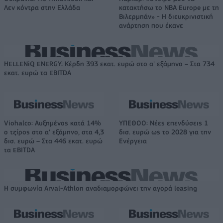
Λεν κόντρα στην Ελλάδα
κατακτήσω το ΝΒΑ Europe με τη
Βιλερμπάν» - Η διευκρινιστική
ανάρτηση που έκανε
HELLENiQ ENERGY: Κέρδη 393 εκατ. ευρώ στο α' εξάμηνο – Στα 734
εκατ. ευρώ τα EBITDA
Viohalco: Αυξημένος κατά 14%
ΥΠΕΘΟΟ: Νέες επενδύσεις 1
ο τζίρος στο α' εξάμηνο, στα 4,3
δισ. ευρώ ως το 2028 για την
δισ. ευρώ – Στα 446 εκατ. ευρώ
Ενέργεια
τα EBITDA
Η συμφωνία Arval-Athlon αναδιαμορφώνει την αγορά leasing