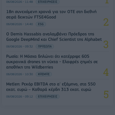
06/08/2026 - 11:48
ΕΠΙΧΕΙΡΗΣΕΙΣ
18η συνεχόμενη χρονιά για τον ΟΤΕ στη διεθνή
σειρά δεικτών FTSE4Good
06/08/2026 - 14:40
ESG
Ο Demis Hassabis αναλαμβάνει Πρόεδρος της
Google DeepMind και Chief Scientist της Alphabet
06/08/2026 - 09:32
ΠΡΟΣΩΠΑ
Ρωσία: Η Μόσχα δηλώνει ότι κατέρριψε 605
ουκρανικά drones τη νύχτα - Ελαφρές ζημιές σε
αποθήκη της Wildberries
06/08/2026 - 10:30
ΚΟΣΜΟΣ
Metlen: Ρεκόρ EBITDA στο α' εξάμηνο, στα 550
εκατ. ευρώ – Καθαρά κέρδη 313 εκατ. ευρώ
06/08/2026 - 09:12
ΕΠΙΧΕΙΡΗΣΕΙΣ