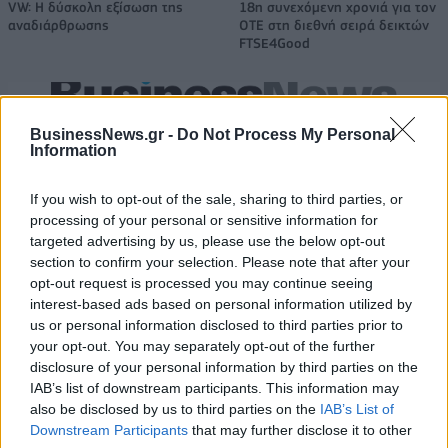
VW: Η δύσκολη εξίσωση της
18η συνεχόμενη χρονιά για τον
αναδιάρθρωσης
ΟΤΕ στη διεθνή σειρά δεικτών
FTSE4Good
Alpha Bank: Για πρώτη φορά το Αρχαίο Θέατρο Επιδαύρου άνοιξε τις
BusinessNews.gr -
Do Not Process My Personal
πύλες του σε όλους
Information
If you wish to opt-out of the sale, sharing to third parties, or
ESG Report 2025: Πώς η ΑΒ Βασιλόπουλος μετατρέπει τη
processing of your personal or sensitive information for
βιωσιμότητα σε καθημερινή πράξη
targeted advertising by us, please use the below opt-out
section to confirm your selection. Please note that after your
opt-out request is processed you may continue seeing
interest-based ads based on personal information utilized by
us or personal information disclosed to third parties prior to
your opt-out. You may separately opt-out of the further
ΠΕΡΙΣΣΌΤΕΡΑ ΣΕ ΑΥΤΉ ΤΗΝ ΚΑΤΗΓΟΡΊΑ
disclosure of your personal information by third parties on the
IAB’s list of downstream participants. This information may
also be disclosed by us to third parties on the
IAB’s List of
Downstream Participants
that may further disclose it to other