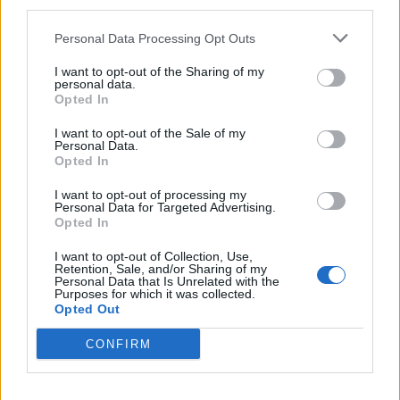
third parties.
Personal Data Processing Opt Outs
Γαλλία: Το νομοσχέδιο για
I want to opt-out of the Sharing of my
ΗΠΑ - Γερουσιαστής Κρις
το μεταναστευτικό
personal data.
Βαν Χόλεν: "Απιστος
Opted In
προκαλεί αντιδράσεις
σύμμαχος" η Τουρκία, δεν
01/02/2023 - 17:50
αξίζει τα νέα F16
I want to opt-out of the Sale of my
Personal Data.
01/02/2023 - 07:14
Opted In
I want to opt-out of processing my
Personal Data for Targeted Advertising.
Opted In
I want to opt-out of Collection, Use,
Retention, Sale, and/or Sharing of my
Personal Data that Is Unrelated with the
Purposes for which it was collected.
Opted Out
CONFIRM