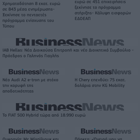
ευρώ σε 451 επιχειρήσεις
Χρηματοδότηση 8 εκατ. ευρώ
ξεκίνησε το πρόγραμμα
σε 843 μέσα ενημέρωσης-
στήριξης- Κάλυψη εισφορών
Ξεκίνησε το πενταετές
ΕΔΟΕΑΠ
πρόγραμμα ενίσχυσης του
Τύπου
IAB Hellas: Νέα Διοικούσα Επιτροπή και νέο Διοικητικό Συμβούλιο -
Πρόεδρος ο Γαληνός Γιαγλής
Νέο Audi A2 e-tron με στόχο
Η Chery επενδύει 75 εκατ.
την κορυφή της
δολάρια στην KG Mobility
αποδοτικότητας
Το FIAT 500 Hybrid τώρα από 18.990 ευρώ
Ουκρανία: Με Μίχαϊλιουκ και
Πάρκερ: «Όνειρό μου να