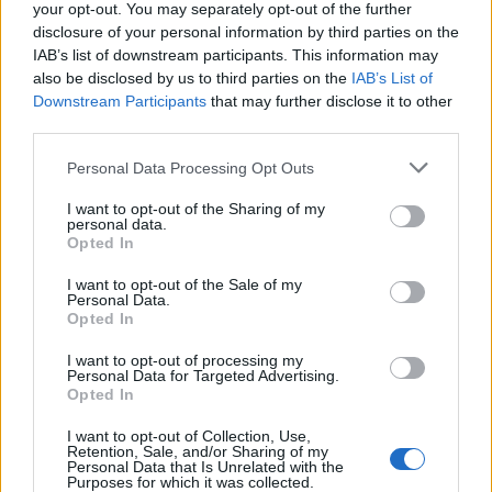
your opt-out. You may separately opt-out of the further
disclosure of your personal information by third parties on the
IAB’s list of downstream participants. This information may
also be disclosed by us to third parties on the
IAB’s List of
Downstream Participants
that may further disclose it to other
ΠΕΡΙΣΣΌΤΕΡΑ ΣΕ ΑΥΤΉ ΤΗΝ ΚΑΤΗΓΟΡΊΑ
third parties.
Personal Data Processing Opt Outs
I want to opt-out of the Sharing of my
personal data.
Opted In
I want to opt-out of the Sale of my
Personal Data.
ΗΠΑ: Αποχωρεί η Πελόζι
Opted In
Οι γεωπολιτικές εξελίξεις
από την ηγεσία των
επηρέασαν τις
Δημοκρατικών στη Βουλή
I want to opt-out of processing my
Personal Data for Targeted Advertising.
ευρωαγορές
Αντιπροσώπων
Opted In
17/11/2022 - 19:38
17/11/2022 - 21:37
I want to opt-out of Collection, Use,
Retention, Sale, and/or Sharing of my
Personal Data that Is Unrelated with the
Purposes for which it was collected.