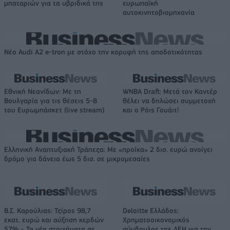
μπαταριών για τα υβριδικά της
ευρωπαϊκή
αυτοκινητοβιομηχανία
Νέο Audi A2 e-tron με στόχο την κορυφή της αποδοτικότητας
Εθνική Νεανίδων: Με τη
WNBA Draft: Μετά τον Καντέρ
Βουλγαρία για τις θέσεις 5-8
θέλει να δηλώσει συμμετοχή
του Ευρωμπάσκετ (live stream)
και ο Ρόις Γουάιτ!
Ελληνική Αναπτυξιακή Τράπεζα: Με «προίκα» 2 δισ. ευρώ ανοίγει
δρόμο για δάνεια έως 5 δισ. σε μικρομεσαίες
Β.Σ. Καρούλιας: Τζίρος 98,7
Deloitte Ελλάδος:
εκατ. ευρώ και αύξηση κερδών
Χρηματοοικονομικός
57% - Τα νέα στοιχήματα σε
σύμβουλος της ΔΕΗ για την