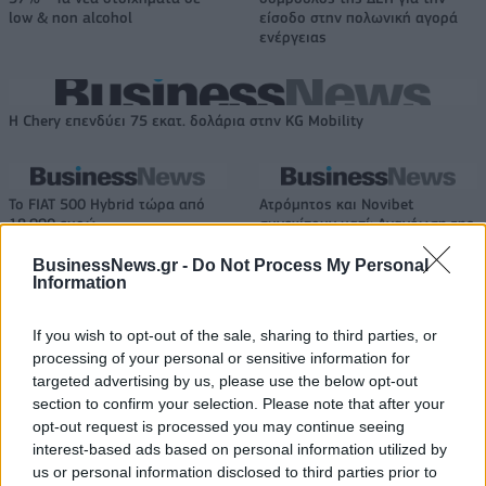
low & non alcohol
είσοδο στην πολωνική αγορά
ενέργειας
Η Chery επενδύει 75 εκατ. δολάρια στην KG Mobility
Το FIAT 500 Hybrid τώρα από
Ατρόμητος και Novibet
18.990 ευρώ
συνεχίζουν μαζί: Ανανέωση της
συνεργασίας τους μέχρι το
2028
BusinessNews.gr -
Do Not Process My Personal
Information
If you wish to opt-out of the sale, sharing to third parties, or
18η συνεχόμενη χρονιά για τον ΟΤΕ στη διεθνή σειρά δεικτών
processing of your personal or sensitive information for
FTSE4Good
targeted advertising by us, please use the below opt-out
section to confirm your selection. Please note that after your
opt-out request is processed you may continue seeing
Alpha Bank: Για πρώτη φορά το Αρχαίο Θέατρο Επιδαύρου άνοιξε τις
interest-based ads based on personal information utilized by
πύλες του σε όλους
us or personal information disclosed to third parties prior to