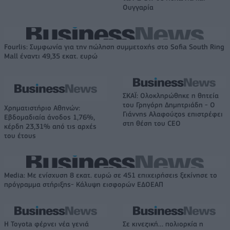
Ουγγαρία
Fourlis: Συμφωνία για την πώληση συμμετοχής στο Sofia South Ring
Mall έναντι 49,35 εκατ. ευρώ
ΣΚΑΪ: Ολοκληρώθηκε η θητεία
του Γρηγόρη Δημητριάδη - Ο
Χρηματιστήριο Αθηνών:
Γιάννης Αλαφούζος επιστρέφει
Εβδομαδιαία άνοδος 1,76%,
στη θέση του CEO
κέρδη 23,31% από τις αρχές
του έτους
Media: Με ενίσχυση 8 εκατ. ευρώ σε 451 επιχειρήσεις ξεκίνησε το
πρόγραμμα στήριξης- Κάλυψη εισφορών ΕΔΟΕΑΠ
Η Toyota φέρνει νέα γενιά
Σε κινεζική… πολιορκία η