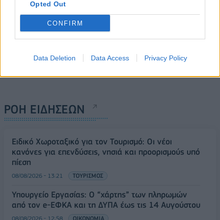
Opted Out
CONFIRM
Data Deletion
Data Access
Privacy Policy
ΡΟΗ ΕΙΔΗΣΕΩΝ
Ειδικό Χωροταξικό για τον Τουρισμό: Οι νέοι
κανόνες για επενδύσεις, νησιά και προορισμούς υπό
πίεση
08/08/2026 - 13:21
ΤΟΥΡΙΣΜΟΣ
Υπουργείο Εργασίας: Ο “χάρτης” των πληρωμών
από τον e-ΕΦΚΑ και τη ΔΥΠΑ έως τις 14 Αυγούστου
08/08/2026 - 12:58
ΟΙΚΟΝΟΜΙΑ