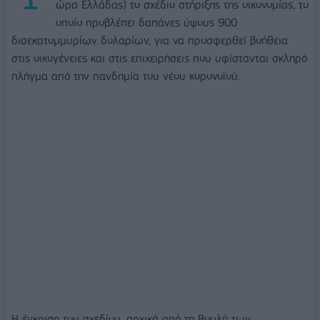
ώρα Ελλάδας) το σχέδιο στήριξης της οικονομίας, το
οποίο προβλέπει δαπάνες ύψους 900
δισεκατομμυρίων δολαρίων, για να προσφερθεί βοήθεια
στις οικογένειες και στις επιχειρήσεις που υφίστανται σκληρό
πλήγμα από την πανδημία του νέου κορονοϊού.
Η έγκριση του σχεδίου, αρχικά από τη Βουλή των