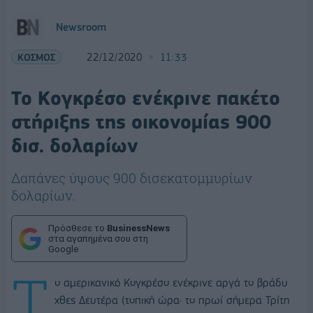
Newsroom
ΚΟΣΜΟΣ
22/12/2020
11:33
Το Κογκρέσο ενέκρινε πακέτο
στήριξης της οικονομίας 900
δισ. δολαρίων
Δαπάνες ύψους 900 δισεκατομμυρίων
δολαρίων.
Πρόσθεσε το
BusinessNews
στα αγαπημένα σου στη
Google
Τ
ο αμερικανικό Κογκρέσο ενέκρινε αργά το βράδυ
χθες Δευτέρα (τοπική ώρα· το πρωί σήμερα Τρίτη