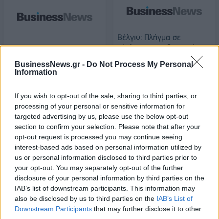
Βέλγιο: Πλήγμα σε
κύκλωμα που διακινούσε
Λονδίνο και Παρίσι
κοκαΐνη στην Ευρώπη
καταρτίζουν σχέδιο για τις
BusinessNews.gr -
Do Not Process My Personal
μεταφορές εμπορευμάτων
22/12/2020 - 11:35
Information
22/12/2020 - 11:16
If you wish to opt-out of the sale, sharing to third parties, or
processing of your personal or sensitive information for
targeted advertising by us, please use the below opt-out
section to confirm your selection. Please note that after your
opt-out request is processed you may continue seeing
interest-based ads based on personal information utilized by
us or personal information disclosed to third parties prior to
your opt-out. You may separately opt-out of the further
disclosure of your personal information by third parties on the
IAB’s list of downstream participants. This information may
also be disclosed by us to third parties on the
IAB’s List of
Downstream Participants
that may further disclose it to other