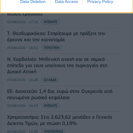
ΗΠΑ: Επιβράδυνση των προσλήψεων στον ιδιωτικό
Data Deletion
Data Access
Privacy Policy
τομέα τον Ιούλιο - Δημιουργήθηκαν μόνο 44.000
θέσεις εργασίας
05/08/2026 - 17:16
ΚΟΣΜΟΣ
Τ. Θεοδωρικάκος: Στηρίζουμε με πράξεις την
έρευνα και την καινοτομία
05/08/2026 - 16:51
ΠΟΛΙΤΙΚΗ
Ν. Χαρδαλιάς: Μηδενική ανοχή και σε νομικό
επίπεδο για τους υπαίτιους της πυρκαγιάς στη
Δυτική Αττική
05/08/2026 - 16:26
ΕΛΛΑΔΑ
ΕΕ: Διοχετεύει 1,4 δισ. ευρώ στην Ουκρανία από
παγωμένα ρωσικά κεφάλαια
05/08/2026 - 16:03
ΚΟΣΜΟΣ
Χρηματιστήριο: Στις 2.623,62 μονάδες ο Γενικός
Δείκτης Τιμών, με πτώση 0,19%
05/08/2026 - 15:36
ΟΙΚΟΝΟΜΙΑ