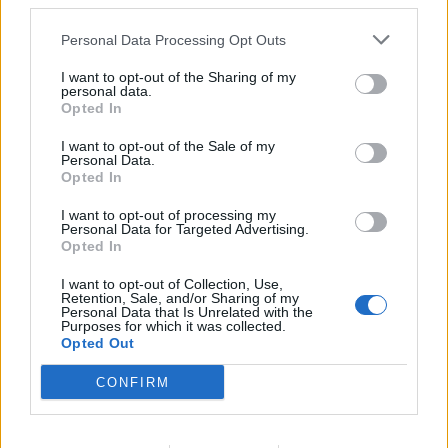
third parties.
ΡΟΗ ΕΙΔΗΣΕΩΝ
Personal Data Processing Opt Outs
I want to opt-out of the Sharing of my
Χρηματιστήριο: Πτώση κατά 0,18%, στα 315,71
personal data.
εκατ. ευρώ ο τζίρος
Opted In
05/08/2026 - 18:27
ΟΙΚΟΝΟΜΙΑ
I want to opt-out of the Sale of my
Personal Data.
Είσοδος της γαλλικής Meridiam στην ηλεκτρική
Opted In
διασύνδεση Ελλάδας – Κύπρου
I want to opt-out of processing my
05/08/2026 - 18:06
ΕΠΙΧΕΙΡΗΣΕΙΣ
Personal Data for Targeted Advertising.
Opted In
ΔΕΗ: Ισχυρή ανάπτυξη στο α΄ εξάμηνο 2026 με
προσαρμοσμένο EBITDA στα 1,2 δισ. ευρώ
I want to opt-out of Collection, Use,
Retention, Sale, and/or Sharing of my
05/08/2026 - 17:51
ΕΝΕΡΓΕΙΑ
Personal Data that Is Unrelated with the
Purposes for which it was collected.
Όμιλος AKTOR: Εξαγοράζει το 75% των ΗΛΕΚΤΩΡ
Opted Out
και THALIS – Στρατηγική συνεργασία με τη Motor
CONFIRM
Oil
05/08/2026 - 17:39
ΕΠΙΧΕΙΡΗΣΕΙΣ