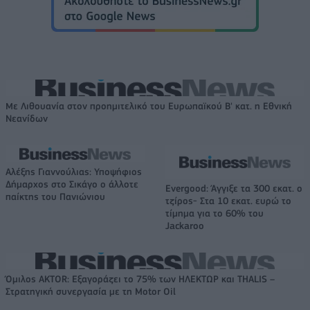
Με Λιθουανία στον προημιτελικό του Ευρωπαϊκού Β' κατ. η Εθνική
Νεανίδων
Αλέξης Γιαννούλιας: Υποψήφιος
Δήμαρχος στο Σικάγο ο άλλοτε
Evergood: Άγγιξε τα 300 εκατ. ο
παίκτης του Πανιώνιου
τζίρος- Στα 10 εκατ. ευρώ το
τίμημα για το 60% του
Jackaroo
Όμιλος AKTOR: Εξαγοράζει το 75% των ΗΛΕΚΤΩΡ και THALIS –
Στρατηγική συνεργασία με τη Motor Oil