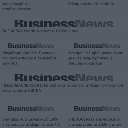
την κορυφή της
δολάρια στην KG Mobility
αποδοτικότητας
Το FIAT 500 Hybrid τώρα από 18.990 ευρώ
Παγκόσμιο Κύπελλο Γυναικών:
Μακάμπι Τελ Αβίβ: Ανακοίνωσε
Με Κέιτλιν Κλαρκ η δωδεκάδα
φιλικές αναμετρήσεις με
των ΗΠΑ
Ολυμπιακό και Άρη
HELLENiQ ENERGY: Κέρδη 393 εκατ. ευρώ στο α' εξάμηνο – Στα 734
εκατ. ευρώ τα EBITDA
Viohalco: Αυξημένος κατά 14%
ΥΠΕΘΟΟ: Νέες επενδύσεις 1
ο τζίρος στο α' εξάμηνο, στα 4,3
δισ. ευρώ ως το 2028 για την