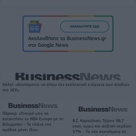
Νόλεϊ: «Ανυπομονώ να ζήσω την εκπληκτική ενέργεια των οπαδών
της ΑΕΚ»
Πάρκερ: «Όνειρό μου να
κατακτήσω το ΝΒΑ Europe με τη
Β.Σ. Καρούλιας: Τζίρος 98,7
Βιλερμπάν – Το πλάνο της
εκατ. ευρώ και αύξηση κερδών
ομάδας μένει ίδιο»
57% - Τα νέα στοιχήματα σε