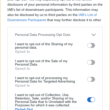
disclosure of your personal information by third parties on the
IAB’s list of downstream participants. This information may
also be disclosed by us to third parties on the
IAB’s List of
Downstream Participants
that may further disclose it to other
third parties.
ΡΟΗ ΕΙΔΗΣΕΩΝ
Personal Data Processing Opt Outs
I want to opt-out of the Sharing of my
personal data.
ΟΠΕΚΑ: Αύριο η δεύτερη πληρωμή των δικαιούχων
Opted In
του Λογαριασμού Αγροτικής Εστίας
I want to opt-out of the Sale of my
06/08/2026 - 17:40
ΟΙΚΟΝΟΜΙΑ
Personal Data.
Opted In
Κυβερνητική Επιτροπή Βιομηχανίας- Κ. Μητσοτάκης:
Στρατηγική προτεραιότητα η ενίσχυση της
I want to opt-out of processing my
βιομηχανίας
Personal Data for Targeted Advertising.
Opted In
06/08/2026 - 17:18
ΠΟΛΙΤΙΚΗ
I want to opt-out of Collection, Use,
Από τις 28 Αυγούστου η ψηφιακή ενεργοποίηση της
Retention, Sale, and/or Sharing of my
Personal Data that Is Unrelated with the
Κάρτας Αγρότη μέσω της ΕΑΕ 2026
Purposes for which it was collected.
Opted Out
06/08/2026 - 16:51
ΟΙΚΟΝΟΜΙΑ