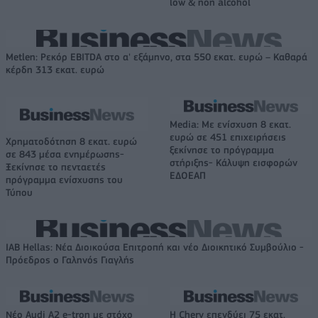
low & non alcohol
Metlen: Ρεκόρ EBITDA στο α' εξάμηνο, στα 550 εκατ. ευρώ – Καθαρά
κέρδη 313 εκατ. ευρώ
Media: Με ενίσχυση 8 εκατ.
ευρώ σε 451 επιχειρήσεις
Χρηματοδότηση 8 εκατ. ευρώ
ξεκίνησε το πρόγραμμα
σε 843 μέσα ενημέρωσης-
στήριξης- Κάλυψη εισφορών
Ξεκίνησε το πενταετές
ΕΔΟΕΑΠ
πρόγραμμα ενίσχυσης του
Τύπου
IAB Hellas: Νέα Διοικούσα Επιτροπή και νέο Διοικητικό Συμβούλιο -
Πρόεδρος ο Γαληνός Γιαγλής
Νέο Audi A2 e-tron με στόχο
Η Chery επενδύει 75 εκατ.