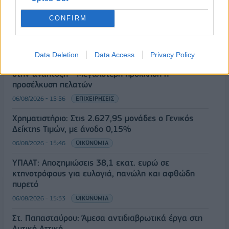
Eurobank: Εξελίξεις και προοπτικές στις αγορές
CONFIRM
πετρελαίου και φυσικού αερίου στην Ευρώπη
06/08/2026 - 16:20
ΕΝΕΡΓΕΙΑ
Data Deletion
Data Access
Privacy Policy
Οι ελληνικές scale-ups επιχειρήσεις στρέφονται
στην ανάπτυξη - Μεγαλύτερη πρόκληση η
προσέλκυση πελατών
06/08/2026 - 15:56
ΕΠΙΧΕΙΡΗΣΕΙΣ
Χρηματιστήριο: Στις 2.627,95 μονάδες ο Γενικός
Δείκτης Τιμών, με άνοδο 0,15%
06/08/2026 - 15:46
ΟΙΚΟΝΟΜΙΑ
ΥΠΑΑΤ: Αποζημιώσεις 38,1 εκατ. ευρώ σε
κτηνοτρόφους για ευλογιά, πανώλη και αφθώδη
πυρετό
06/08/2026 - 15:33
ΟΙΚΟΝΟΜΙΑ
Στ. Παπασταύρου: Άμεσα αντιδιαβρωτικά έργα στη
Δυτική Αττική