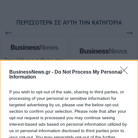
ΠΕΡΙΣΣΌΤΕΡΑ ΣΕ ΑΥΤΉ ΤΗΝ ΚΑΤΗΓΟΡΊΑ
Στην Αθήνα ο Λαβρόφ στις
26 Οκτωβρίου
Νικολά Σαρκοζί: Απαγγελία
BusinessNews.gr -
Do Not Process My Personal
κατηγοριών για σύσταση
16/10/2020 - 14:46
Information
συμμορίας
16/10/2020 - 17:07
If you wish to opt-out of the sale, sharing to third parties, or
processing of your personal or sensitive information for
targeted advertising by us, please use the below opt-out
section to confirm your selection. Please note that after your
opt-out request is processed you may continue seeing
interest-based ads based on personal information utilized by
us or personal information disclosed to third parties prior to
your opt-out. You may separately opt-out of the further