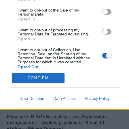
I want to opt-out of the Sale of my
Personal Data.
Opted In
I want to opt-out of processing my
Personal Data for Targeted Advertising.
Opted In
ΡΟΗ ΕΙΔΗΣΕΩΝ
I want to opt-out of Collection, Use,
Retention, Sale, and/or Sharing of my
Personal Data that Is Unrelated with the
Purposes for which it was collected.
Π. Μαρινάκης: «Το δημογραφικό δεν μπορεί να
Opted Out
περιμένει»
CONFIRM
09/08/2026 - 14:34
ΠΟΛΙΤΙΚΗ
Ε. Τουρνάς: Πάνω από 400 πυρκαγιές σε δέκα
ημέρες - Σε επιφυλακή ο κρατικός μηχανισμός
Data Deletion
Data Access
Privacy Policy
09/08/2026 - 14:17
ΠΟΛΙΤΙΚΗ
Εξαγωγές: Η Ελλάδα κερδίζει τους Ευρωπαίους
ανταγωνιστές – Άνοδος μεριδίων σε 9 από 11
κλάδους (Εθνική Τράπεζα)