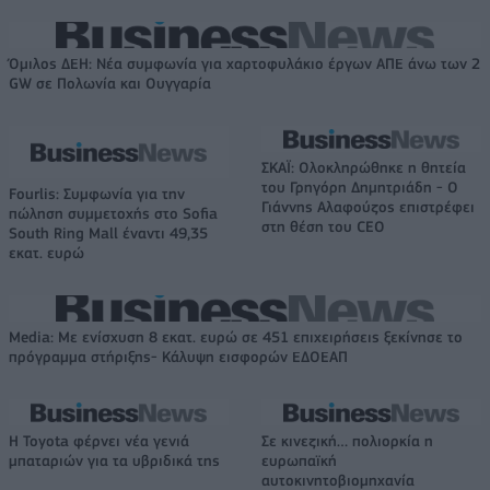
Όμιλος ΔΕΗ: Νέα συμφωνία για χαρτοφυλάκιο έργων ΑΠΕ άνω των 2
GW σε Πολωνία και Ουγγαρία
ΣΚΑΪ: Ολοκληρώθηκε η θητεία
του Γρηγόρη Δημητριάδη - Ο
Fourlis: Συμφωνία για την
Γιάννης Αλαφούζος επιστρέφει
πώληση συμμετοχής στο Sofia
στη θέση του CEO
South Ring Mall έναντι 49,35
εκατ. ευρώ
Media: Με ενίσχυση 8 εκατ. ευρώ σε 451 επιχειρήσεις ξεκίνησε το
πρόγραμμα στήριξης- Κάλυψη εισφορών ΕΔΟΕΑΠ
Η Toyota φέρνει νέα γενιά
Σε κινεζική… πολιορκία η
μπαταριών για τα υβριδικά της
ευρωπαϊκή
αυτοκινητοβιομηχανία