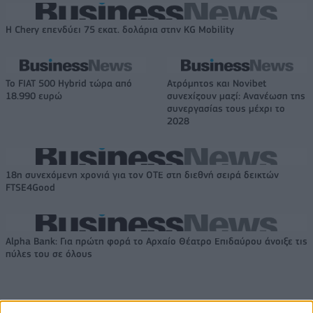
Η Chery επενδύει 75 εκατ. δολάρια στην KG Mobility
Το FIAT 500 Hybrid τώρα από
Ατρόμητος και Novibet
18.990 ευρώ
συνεχίζουν μαζί: Ανανέωση της
συνεργασίας τους μέχρι το
2028
18η συνεχόμενη χρονιά για τον ΟΤΕ στη διεθνή σειρά δεικτών
FTSE4Good
Alpha Bank: Για πρώτη φορά το Αρχαίο Θέατρο Επιδαύρου άνοιξε τις
πύλες του σε όλους