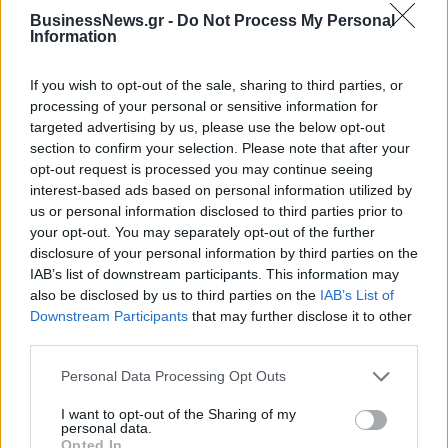
BusinessNews.gr -
Do Not Process My Personal
ΠΕΡΙΣΣΌΤΕΡΑ ΣΕ ΑΥΤΉ ΤΗΝ ΚΑΤΗΓΟΡΊΑ
Information
If you wish to opt-out of the sale, sharing to third parties, or
processing of your personal or sensitive information for
targeted advertising by us, please use the below opt-out
section to confirm your selection. Please note that after your
opt-out request is processed you may continue seeing
Τουρκία-Ρωσία: Επί χάρτου
interest-based ads based on personal information utilized by
το σχέδιο για την εκεχειρία
us or personal information disclosed to third parties prior to
στην Ιντλίμπ
Κίνα: Κατρακύλα 79% στις
your opt-out. You may separately opt-out of the further
πωλήσεις αυτοκινήτων τον
12/03/2020 - 10:35
disclosure of your personal information by third parties on the
Φεβρουάριο λόγω
IAB’s list of downstream participants. This information may
κορονοϊού
also be disclosed by us to third parties on the
IAB’s List of
Downstream Participants
that may further disclose it to other
12/03/2020 - 11:10
third parties.
Personal Data Processing Opt Outs
I want to opt-out of the Sharing of my
personal data.
Opted In