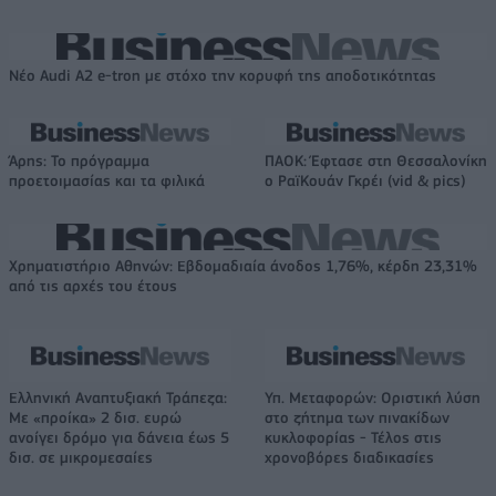
Νέο Audi A2 e-tron με στόχο την κορυφή της αποδοτικότητας
Άρης: Το πρόγραμμα
ΠΑΟΚ: Έφτασε στη Θεσσαλονίκη
προετοιμασίας και τα φιλικά
ο ΡαϊΚουάν Γκρέι (vid & pics)
Χρηματιστήριο Αθηνών: Εβδομαδιαία άνοδος 1,76%, κέρδη 23,31%
από τις αρχές του έτους
Ελληνική Αναπτυξιακή Τράπεζα:
Υπ. Μεταφορών: Οριστική λύση
Με «προίκα» 2 δισ. ευρώ
στο ζήτημα των πινακίδων
ανοίγει δρόμο για δάνεια έως 5
κυκλοφορίας - Τέλος στις
δισ. σε μικρομεσαίες
χρονοβόρες διαδικασίες