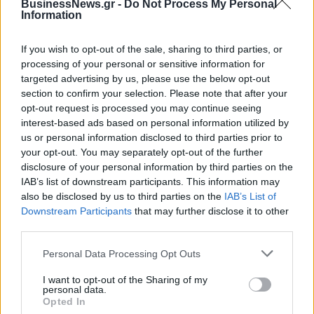
BusinessNews.gr -
Do Not Process My Personal
ΠΕΡΙΣΣΌΤΕΡΑ ΣΕ ΑΥΤΉ ΤΗΝ ΚΑΤΗΓΟΡΊΑ
Information
If you wish to opt-out of the sale, sharing to third parties, or
processing of your personal or sensitive information for
targeted advertising by us, please use the below opt-out
section to confirm your selection. Please note that after your
opt-out request is processed you may continue seeing
Μέρκελ: Υπάρχει χρόνος
interest-based ads based on personal information utilized by
για Brexit με συμφωνία
us or personal information disclosed to third parties prior to
Βρετανία: Προσφυγή κατά
your opt-out. You may separately opt-out of the further
11/09/2019 - 15:37
της δικαστικής απόφασης
disclosure of your personal information by third parties on the
που έκρινε παράνομο το
IAB’s list of downstream participants. This information may
κλείσιμο της Βουλής
also be disclosed by us to third parties on the
IAB’s List of
Downstream Participants
that may further disclose it to other
11/09/2019 - 13:27
third parties.
Personal Data Processing Opt Outs
I want to opt-out of the Sharing of my
personal data.
Opted In