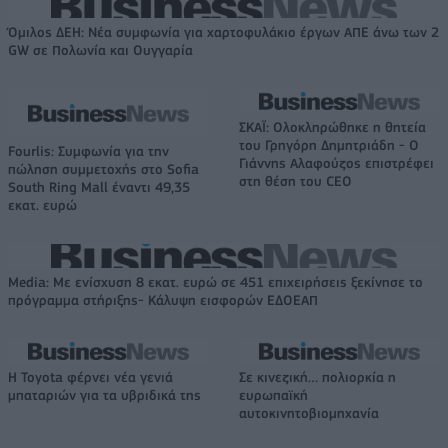
Όμιλος ΔΕΗ: Νέα συμφωνία για χαρτοφυλάκιο έργων ΑΠΕ άνω των 2
GW σε Πολωνία και Ουγγαρία
ΣΚΑΪ: Ολοκληρώθηκε η θητεία
του Γρηγόρη Δημητριάδη - Ο
Fourlis: Συμφωνία για την
Γιάννης Αλαφούζος επιστρέφει
πώληση συμμετοχής στο Sofia
στη θέση του CEO
South Ring Mall έναντι 49,35
εκατ. ευρώ
Media: Με ενίσχυση 8 εκατ. ευρώ σε 451 επιχειρήσεις ξεκίνησε το
πρόγραμμα στήριξης- Κάλυψη εισφορών ΕΔΟΕΑΠ
Η Toyota φέρνει νέα γενιά
Σε κινεζική… πολιορκία η
μπαταριών για τα υβριδικά της
ευρωπαϊκή
αυτοκινητοβιομηχανία