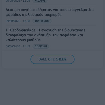
09/08/2026 - 12:08
ΚΟΣΜΟΣ
Δεύτερη πηγή εισοδήματος για τους επαγγελματίες
ψαράδες ο αλιευτικός τουρισμός
09/08/2026 - 12:08
ΤΟΥΡΙΣΜΟΣ
Τ. Θεοδωρικάκος: Η ενίσχυση της βιομηχανίας
διασφαλίζει την ανάπτυξη, την ασφάλεια και
καλύτερους μισθούς
09/08/2026 - 11:43
ΠΟΛΙΤΙΚΗ
Υπ. Μεταφορών: Οριστική λύση στο ζήτημα των
ΟΛΕΣ ΟΙ ΕΙΔΗΣΕΙΣ
πινακίδων κυκλοφορίας - Τέλος στις χρονοβόρες
διαδικασίες
09/08/2026 - 11:18
ΕΛΛΑΔΑ