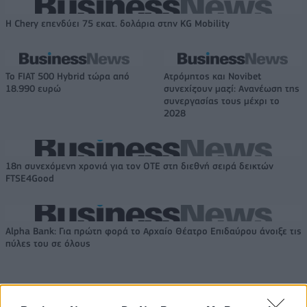
Η Chery επενδύει 75 εκατ. δολάρια στην KG Mobility
Το FIAT 500 Hybrid τώρα από
Ατρόμητος και Novibet
18.990 ευρώ
συνεχίζουν μαζί: Ανανέωση της
συνεργασίας τους μέχρι το
2028
18η συνεχόμενη χρονιά για τον ΟΤΕ στη διεθνή σειρά δεικτών
FTSE4Good
Alpha Bank: Για πρώτη φορά το Αρχαίο Θέατρο Επιδαύρου άνοιξε τις
πύλες του σε όλους