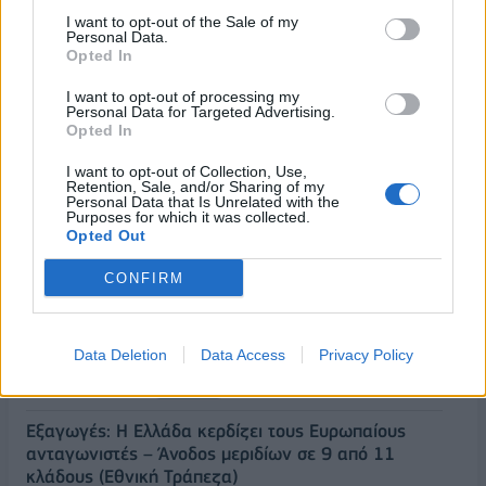
I want to opt-out of the Sale of my
Personal Data.
Opted In
I want to opt-out of processing my
Personal Data for Targeted Advertising.
Opted In
ΡΟΗ ΕΙΔΗΣΕΩΝ
I want to opt-out of Collection, Use,
Retention, Sale, and/or Sharing of my
Personal Data that Is Unrelated with the
Purposes for which it was collected.
Opted Out
Π. Μαρινάκης: «Το δημογραφικό δεν μπορεί να
περιμένει»
CONFIRM
09/08/2026 - 14:34
ΠΟΛΙΤΙΚΗ
Ε. Τουρνάς: Πάνω από 400 πυρκαγιές σε δέκα
Data Deletion
Data Access
Privacy Policy
ημέρες - Σε επιφυλακή ο κρατικός μηχανισμός
09/08/2026 - 14:17
ΠΟΛΙΤΙΚΗ
Εξαγωγές: Η Ελλάδα κερδίζει τους Ευρωπαίους
ανταγωνιστές – Άνοδος μεριδίων σε 9 από 11
κλάδους (Εθνική Τράπεζα)