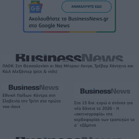
ΠΑΟΚ: Στη Θεσσαλονίκη οι Ναζ Μήτρου-Λονγκ, Τρέβορ Χάντζινς και
Κάιλ Αλεξάντερ (pics & vids)
Εθνική Παίδων: Κόντρα στη
Σλοβενία την Τρίτη στο πρώτο
Στα 15 δισ. ευρώ ο στόχος για
νοκ-άουτ
νέα δάνεια το 2026 - Η
«ακτινογραφία» της
κερδοφορίας των τραπεζών το
α΄ εξάμηνο