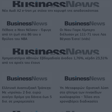
Νέο Audi A2 e-tron με στόχο την κορυφή της αποδοτικότητας
Πέθανε ο Ντον Νέλσον – Έφυγε
Οι Νιου Γιορκ Λίμπερτι
από τη ζωή στα 86 του ο
διέλυσαν με 111-71 τους Λας
θρύλος του NBA
Βέγκας Έισις! (vids)
Χρηματιστήριο Αθηνών: Εβδομαδιαία άνοδος 1,76%, κέρδη 23,31%
από τις αρχές του έτους
Ελληνική Αναπτυξιακή Τράπεζα:
Υπ. Μεταφορών: Οριστική λύση
Με «προίκα» 2 δισ. ευρώ
στο ζήτημα των πινακίδων
ανοίγει δρόμο για δάνεια έως 5
κυκλοφορίας - Τέλος στις
δισ. σε μικρομεσαίες
χρονοβόρες διαδικασίες