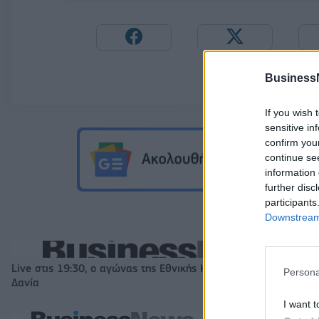
Business
If you wish 
sensitive in
confirm you
continue se
information 
further disc
participants
Downstream 
Live στις 19:30, ο αγώνας της Εθνικής Κορασίδων απέναντι στ
Persona
Δανία
I want t