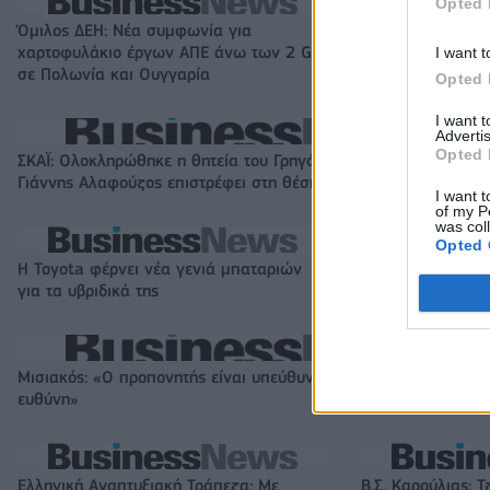
Opted 
Όμιλος ΔΕΗ: Νέα συμφωνία για
Fourlis: Συμφωνί
χαρτοφυλάκιο έργων ΑΠΕ άνω των 2 GW
συμμετοχής στο S
I want t
σε Πολωνία και Ουγγαρία
έναντι 49,35 εκα
Opted 
I want 
Advertis
Opted 
ΣΚΑΪ: Ολοκληρώθηκε η θητεία του Γρηγόρη Δημητριάδη - Ο
Γιάννης Αλαφούζος επιστρέφει στη θέση του CEO
I want t
of my P
was col
Opted 
Η Toyota φέρνει νέα γενιά μπαταριών
Σε κινεζική… πολ
για τα υβριδικά της
αυτοκινητοβιομη
Μισιακός: «Ο προπονητής είναι υπεύθυνος και αναλαμβάνω τη
ευθύνη»
Ελληνική Αναπτυξιακή Τράπεζα: Με
Β.Σ. Καρούλιας: Τ