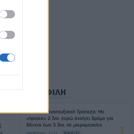
ς
ησε
ρυφή
ΔΗΜΟΦΙΛΗ
Ελληνική Αναπτυξιακή Τράπεζα: Με
«προίκα» 2 δισ. ευρώ ανοίγει δρόμο για
δάνεια έως 5 δισ. σε μικρομεσαίες
ός
08/08/2026 - 11:22
ΤΡΑΠΕΖΕΣ