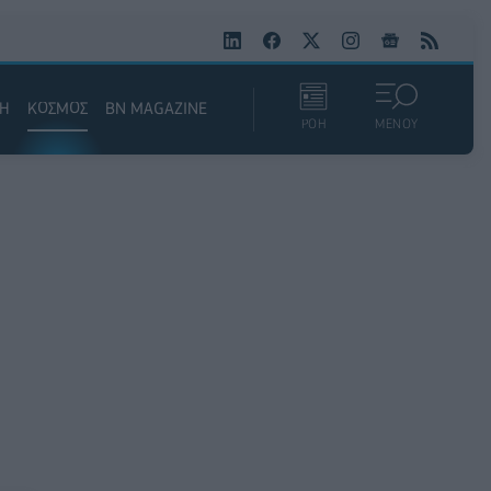
ΚΗ
ΚΟΣΜΟΣ
BN MAGAZINE
ΡΟΗ
ΜΕΝΟΥ