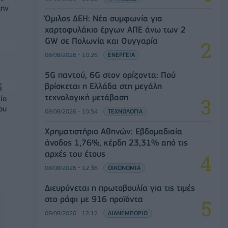
την
Όμιλος ΔΕΗ: Νέα συμφωνία για
χαρτοφυλάκιο έργων ΑΠΕ άνω των 2
GW σε Πολωνία και Ουγγαρία
08/08/2026 - 10:26
ΕΝΕΡΓΕΙΑ
5G παντού, 6G στον ορίζοντα: Πού
βρίσκεται η Ελλάδα στη μεγάλη
τεχνολογική μετάβαση
ίο
ου
08/08/2026 - 10:54
ΤΕΧΝΟΛΟΓΙΑ
Χρηματιστήριο Αθηνών: Εβδομαδιαία
άνοδος 1,76%, κέρδη 23,31% από τις
αρχές του έτους
08/08/2026 - 12:36
ΟΙΚΟΝΟΜΙΑ
Διευρύνεται η πρωτοβουλία για τις τιμές
στο ράφι με 916 προϊόντα
08/08/2026 - 12:12
ΛΙΑΝΕΜΠΟΡΙΟ