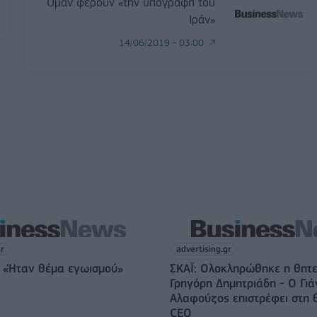
Ομάν φέρουν «την υπογραφή του
Ιράν»
14/06/2019 - 03:00
gr
advertising.gr
 «Ήταν θέμα εγωισμού»
ΣΚΑΪ: Ολοκληρώθηκε η θητε
Γρηγόρη Δημητριάδη - Ο Γιά
Αλαφούζος επιστρέφει στη 
CEO