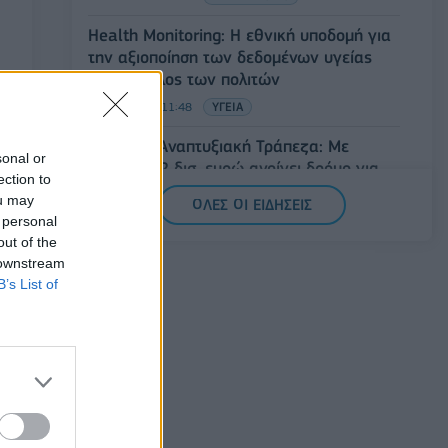
Health Monitoring: Η εθνική υποδομή για
την αξιοποίηση των δεδομένων υγείας
προς όφελος των πολιτών
08/08/2026 - 11:48
ΥΓΕΙΑ
Ελληνική Αναπτυξιακή Τράπεζα: Με
sonal or
«προίκα» 2 δισ. ευρώ ανοίγει δρόμο για
ection to
δάνεια έως 5 δισ. σε μικρομεσαίες
ou may
ΟΛΕΣ ΟΙ ΕΙΔΗΣΕΙΣ
08/08/2026 - 11:22
ΤΡΑΠΕΖΕΣ
 personal
out of the
5G παντού, 6G στον ορίζοντα: Πού
 downstream
βρίσκεται η Ελλάδα στη μεγάλη
B’s List of
τεχνολογική μετάβαση
08/08/2026 - 10:54
ΤΕΧΝΟΛΟΓΙΑ