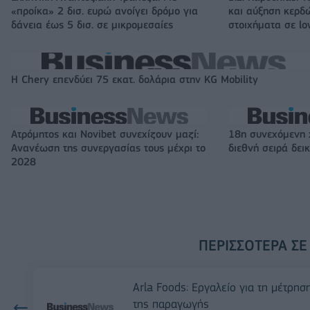
«προίκα» 2 δισ. ευρώ ανοίγει δρόμο για
και αύξηση κερδ
δάνεια έως 5 δισ. σε μικρομεσαίες
στοιχήματα σε lo
Η Chery επενδύει 75 εκατ. δολάρια στην KG Mobility
Ατρόμητος και Novibet συνεχίζουν μαζί:
18η συνεχόμενη 
Ανανέωση της συνεργασίας τους μέχρι το
διεθνή σειρά δε
2028
ΠΕΡΙΣΣΌΤΕΡΑ ΣΕ
Arla Foods: Εργαλείο για τη μέτρησ
της παραγωγής