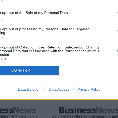
In
α για την πώληση
Χρηματιστήριο Αθηνών: Εβδομαδιαία
ofia South Ring Mall
άνοδος 1,76%, κέρδη 23,31% από τι
o opt-out of the Sale of my Personal Data.
τ. ευρώ
αρχές του έτους
In
to opt-out of processing my Personal Data for Targeted
ing.
In
Media: Με ενίσχυση 8 εκατ. ευρώ σε 451 επιχειρήσεις ξεκίν
το πρόγραμμα στήριξης- Κάλυψη εισφορών ΕΔΟΕΑΠ
o opt-out of Collection, Use, Retention, Sale, and/or Sharing
ersonal Data that Is Unrelated with the Purposes for which it
lected.
Out
ιορκία η ευρωπαϊκή
Νέο Audi A2 e-tron με στόχο την κο
χανία
της αποδοτικότητας
CONFIRM
Data Deletion
Data Access
Privacy Policy
ν
Ο Γιάννης Αγραβάνης στον Βίκο Ιωαννίνων
ζίρος 98,7 εκατ. ευρώ
Deloitte Ελλάδος: Χρηματοοικονομικ