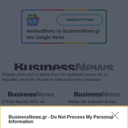
Έχασαν μέσα από τα χέρια τους την πρόκριση στους «4» οι
Νεάνιδες, ήττα 66-74 από τη Λιθουανία στην παράταση
Ο Ένες Καντέρ θέλει να
Media: Με ενίσχυση 8 εκατ.
δηλώσει συμμετοχή στο ντραφτ
ευρώ σε 451 επιχειρήσεις
του WNBA!
ξεκίνησε το πρόγραμμα
BusinessNews.gr -
Do Not Process My Personal
στήριξης- Κάλυψη εισφορών
Information
ΕΔΟΕΑΠ