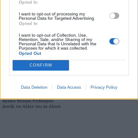
Η Chery επενδύει 75 εκατ. δολάρια στην KG Mobility
Opted In
I want to opt-out of processing my
Personal Data for Targeted Advertising.
Opted In
Το FIAT 500 Hybrid τώρα από
Ατρόμητος και Novibet
18.990 ευρώ
συνεχίζουν μαζί: Ανανέωση της
I want to opt-out of Collection, Use,
συνεργασίας τους μέχρι το
Retention, Sale, and/or Sharing of my
2028
Personal Data that Is Unrelated with the
Purposes for which it was collected.
Opted Out
CONFIRM
18η συνεχόμενη χρονιά για τον ΟΤΕ στη διεθνή σειρά δεικτών
FTSE4Good
Data Deletion
Data Access
Privacy Policy
Alpha Bank: Για πρώτη φορά το
Αρχαίο Θέατρο Επιδαύρου
άνοιξε τις πύλες του σε όλους