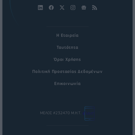
Η Εταιρεία
Ταυτότητα
Όροι Χρήσης
Πολιτική Προστασίας Δεδομένων
Επικοινωνία
ΜΕΛΟΣ #232470 Μ.Η.Τ.