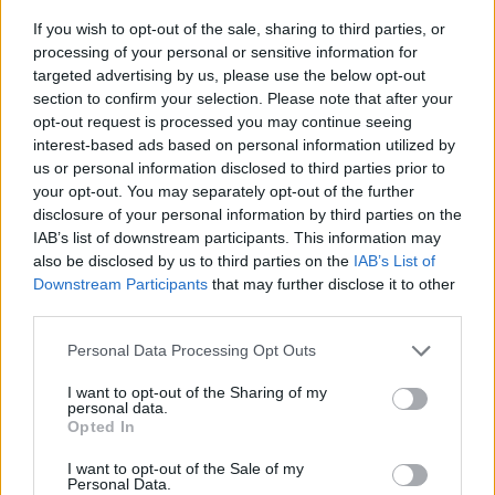
If you wish to opt-out of the sale, sharing to third parties, or
processing of your personal or sensitive information for
IAB Hellas: Νέα Διοικούσα Επιτροπή και νέο Διοικητικό Συμβούλιο -
targeted advertising by us, please use the below opt-out
Πρόεδρος ο Γαληνός Γιαγλής
section to confirm your selection. Please note that after your
opt-out request is processed you may continue seeing
interest-based ads based on personal information utilized by
Η Toyota φέρνει νέα γενιά
Σε κινεζική… πολιορκία η
us or personal information disclosed to third parties prior to
μπαταριών για τα υβριδικά της
ευρωπαϊκή
your opt-out. You may separately opt-out of the further
αυτοκινητοβιομηχανία
disclosure of your personal information by third parties on the
IAB’s list of downstream participants. This information may
also be disclosed by us to third parties on the
IAB’s List of
Downstream Participants
that may further disclose it to other
Νέο Audi A2 e-tron με στόχο την κορυφή της αποδοτικότητας
third parties.
Personal Data Processing Opt Outs
Ευρωπαϊκό Κορασίδων: Άνετη
Γιαννακόπουλος: «Όταν σου
I want to opt-out of the Sharing of my
νίκη της Ελλάδας στην
ρίχνουν μια πέτρα, τους
personal data.
πρεμιέρα, 78-36 την Ιρλανδία
καταστρέφεις» (vid)
Opted In
I want to opt-out of the Sale of my
Personal Data.