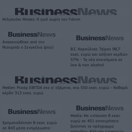
Μιλγουόκι Μπακς: Η ζωή χωρίς τον Γιάννη
Ανακοινώθηκε από την
Ντουμπάι ο Σενγκέλια (pics)
Β.Σ. Καρούλιας: Τζίρος 98,7
εκατ. ευρώ και αύξηση κερδών
57% - Τα νέα στοιχήματα σε
low & non alcohol
Metlen: Ρεκόρ EBITDA στο α' εξάμηνο, στα 550 εκατ. ευρώ – Καθαρά
κέρδη 313 εκατ. ευρώ
Media: Με ενίσχυση 8 εκατ.
ευρώ σε 451 επιχειρήσεις
Χρηματοδότηση 8 εκατ. ευρώ
ξεκίνησε το πρόγραμμα
σε 843 μέσα ενημέρωσης-
στήριξης- Κάλυψη εισφορών