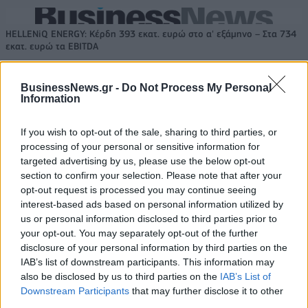
HELLENiQ ENERGY: Κέρδη 393 εκατ. ευρώ στο α' εξάμηνο – Στα 734
εκατ. ευρώ τα EBITDA
BusinessNews.gr -
Do Not Process My Personal
Information
Viohalco: Αυξημένος κατά 14%
ΥΠΕΘΟΟ: Νέες επενδύσεις 1
ο τζίρος στο α' εξάμηνο, στα 4,3
δισ. ευρώ ως το 2028 για την
If you wish to opt-out of the sale, sharing to third parties, or
δισ. ευρώ – Στα 446 εκατ. ευρώ
Ενέργεια
processing of your personal or sensitive information for
τα EBITDA
targeted advertising by us, please use the below opt-out
section to confirm your selection. Please note that after your
opt-out request is processed you may continue seeing
interest-based ads based on personal information utilized by
Η συμφωνία Arval-Athlon αναδιαμορφώνει την αγορά leasing
us or personal information disclosed to third parties prior to
your opt-out. You may separately opt-out of the further
disclosure of your personal information by third parties on the
VW: Η δύσκολη εξίσωση της
18η συνεχόμενη χρονιά για τον
IAB’s list of downstream participants. This information may
αναδιάρθρωσης
ΟΤΕ στη διεθνή σειρά δεικτών
also be disclosed by us to third parties on the
IAB’s List of
FTSE4Good
Downstream Participants
that may further disclose it to other
third parties.