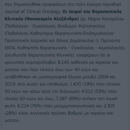
που δημοσιεύθηκε προσφάτως στο πολύ έγκυρο περιοδικό
Journal of Clinical Oncology.
Οι Ιατροί της Θεραπευτικής
Κλινικής (Νοσοκομείο Αλεξάνδρα)
Δρ. Μαρία Καπαρέλου
(Παθολόγος - Ογκολόγος), Θεοδώρα Ψαλτοπούλου
(Παθολόγος, Καθηγήτρια Θεραπευτικής-Επιδημιολογίας-
Προληπτικής Ιατρικής) και Θάνος Δημόπουλος (τ. Πρύτανης
ΕΚΠΑ, Καθηγητής Θεραπευτικής - Ογκολογίας - Αιματολογίας,
Διευθυντής Θεραπευτικής Κλινικής), αναφέρουν ότι οι
ερευνητές συμπεριέλαβαν 8.145 ασθενείς με καρκίνο του
μαστού που ήταν ηλικίας άνω των 40 ετών και
υποβλήθηκαν σε μαστογραφικό έλεγχο μεταξύ 2004 και
2019. Από αυτόν τον πληθυσμό, 1.470 (18%) ήταν ηλικίας
50 ετών και κάτω κατά την διάγνωση, 4.312 (53%) ήταν
ηλικίας 60 ετών και άνω, 7.287 (89%) ανήκαν στη λευκή
φυλή, 6.224 (76%) ήταν μετεμμηνοπαυσιακές και 2.305
(28%) είχαν συγγενείς πρώτου βαθμού με καρκίνο του
μαστού.