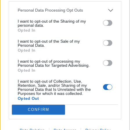
Personal Data Processing Opt Outs
Alpha Bank: Για πρώτη φορά το Αρχαίο Θέατρο Επιδαύρου άνοιξε τις
πύλες του σε όλους
I want to opt-out of the Sharing of my
personal data.
Opted In
ESG Report 2025: Πώς η ΑΒ Βασιλόπουλος μετατρέπει τη
I want to opt-out of the Sale of my
βιωσιμότητα σε καθημερινή πράξη
Personal Data.
Opted In
I want to opt-out of processing my
Personal Data for Targeted Advertising.
Opted In
ΠΕΡΙΣΣΌΤΕΡΑ ΣΕ ΑΥΤΉ ΤΗΝ ΚΑΤΗΓΟΡΊΑ
I want to opt-out of Collection, Use,
Retention, Sale, and/or Sharing of my
Personal Data that Is Unrelated with the
Purposes for which it was collected.
Opted Out
CONFIRM