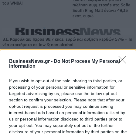
του WNBA!
πώληση συμμετοχής στο Sofia
South Ring Mall έναντι 49,35
εκατ. ευρώ
Β.Σ. Καρούλιας: Τζίρος 98,7 εκατ. ευρώ και αύξηση κερδών 57% - Τα
νέα στοιχήματα σε low & non alcohol
BusinessNews.gr -
Do Not Process My Personal
Information
Media: Με ενίσχυση 8 εκατ.
ευρώ σε 451 επιχειρήσεις
Deloitte Ελλάδος:
ξεκίνησε το πρόγραμμα
If you wish to opt-out of the sale, sharing to third parties, or
Χρηματοοικονομικός
στήριξης- Κάλυψη εισφορών
σύμβουλος της ΔΕΗ για την
processing of your personal or sensitive information for
ΕΔΟΕΑΠ
είσοδο στην πολωνική αγορά
targeted advertising by us, please use the below opt-out
ενέργειας
section to confirm your selection. Please note that after your
opt-out request is processed you may continue seeing
interest-based ads based on personal information utilized by
us or personal information disclosed to third parties prior to
IAB Hellas: Νέα Διοικούσα Επιτροπή και νέο Διοικητικό Συμβούλιο -
your opt-out. You may separately opt-out of the further
Πρόεδρος ο Γαληνός Γιαγλής
disclosure of your personal information by third parties on the