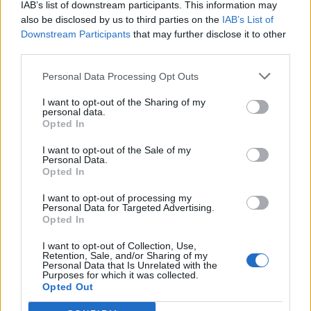
IAB’s list of downstream participants. This information may
also be disclosed by us to third parties on the
IAB’s List of
Η Toyota φέρνει νέα γενιά
Σε κινεζική… πολιορκία η
Downstream Participants
that may further disclose it to other
μπαταριών για τα υβριδικά της
ευρωπαϊκή
third parties.
αυτοκινητοβιομηχανία
Personal Data Processing Opt Outs
I want to opt-out of the Sharing of my
Νέο Audi A2 e-tron με στόχο την κορυφή της αποδοτικότητας
personal data.
Opted In
I want to opt-out of the Sale of my
Personal Data.
Ευρωπαϊκό Κορασίδων: Άνετη
Γιαννακόπουλος: «Όταν σου
Opted In
νίκη της Ελλάδας στην
ρίχνουν μια πέτρα, τους
πρεμιέρα, 78-36 την Ιρλανδία
καταστρέφεις» (vid)
I want to opt-out of processing my
Personal Data for Targeted Advertising.
Opted In
ΕΛΣΤΑΤ: Στο 3,4% υποχώρησε ο πληθωρισμός τον Ιούλιο
I want to opt-out of Collection, Use,
Retention, Sale, and/or Sharing of my
Personal Data that Is Unrelated with the
Purposes for which it was collected.
Opted Out