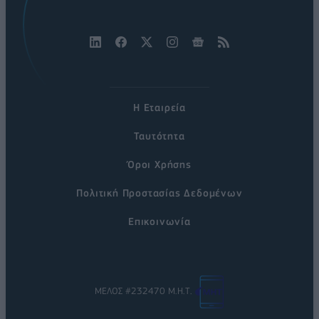
Η Εταιρεία
Ταυτότητα
Όροι Χρήσης
Πολιτική Προστασίας Δεδομένων
Επικοινωνία
ΜΕΛΟΣ #232470 Μ.Η.Τ.