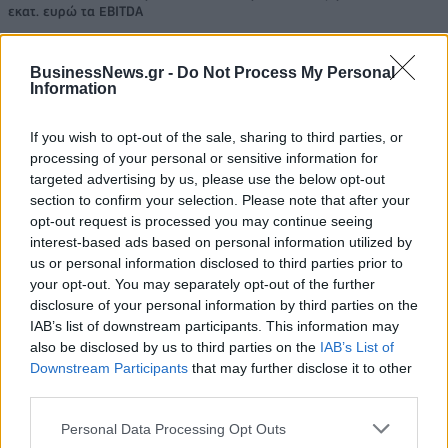
εκατ. ευρώ τα EBITDA
BusinessNews.gr -
Do Not Process My Personal
Information
Viohalco: Αυξημένος κατά 14%
ΥΠΕΘΟΟ: Νέες επενδύσεις 1
ο τζίρος στο α' εξάμηνο, στα 4,3
δισ. ευρώ ως το 2028 για την
If you wish to opt-out of the sale, sharing to third parties, or
δισ. ευρώ – Στα 446 εκατ. ευρώ
Ενέργεια
processing of your personal or sensitive information for
τα EBITDA
targeted advertising by us, please use the below opt-out
section to confirm your selection. Please note that after your
opt-out request is processed you may continue seeing
interest-based ads based on personal information utilized by
Η συμφωνία Arval-Athlon αναδιαμορφώνει την αγορά leasing
us or personal information disclosed to third parties prior to
your opt-out. You may separately opt-out of the further
disclosure of your personal information by third parties on the
VW: Η δύσκολη εξίσωση της
18η συνεχόμενη χρονιά για τον
IAB’s list of downstream participants. This information may
αναδιάρθρωσης
ΟΤΕ στη διεθνή σειρά δεικτών
also be disclosed by us to third parties on the
IAB’s List of
FTSE4Good
Downstream Participants
that may further disclose it to other
third parties.
Personal Data Processing Opt Outs
Alpha Bank: Για πρώτη φορά το Αρχαίο Θέατρο Επιδαύρου άνοιξε τις