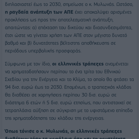
διπλασιαστεί έως το 2030, σημείωσε ο κ. Μυλωνάς. Ωστόσο,
η ραγδαία ανάπτυξη των ΑΠΕ
έχει αποκαλύψει ορισμένες
προκλήσεις ως προς την αποτελεσματική ανάπτυξη,
απαιτώντας: α) επέκταση του δικτύου και διασυνδεσιμότητα,
έτσι ώστε να γίνεται χρήση των ΑΠΕ στον μέγιστο δυνατό
βαθμό και β) δυνατότητες βέλτιστης αποθήκευσης σε
περιόδους υπερβολικής προσφοράς.
Σύμφωνα με τον ίδιο,
οι ελληνικές τράπεζες
αναμένεται
να χρηματοδοτήσουν περίπου το ένα τρίτο του Εθνικού
Σχεδίου για την Ενέργεια και το Κλίμα, το οποίο θα φτάσει τα
94 δισ. ευρώ έως το 2030. Επομένως, ο τραπεζικός κλάδος
θα διαθέσει σε χορηγήσεις περίπου 30 δισ. ευρώ σε
διάστημα 6 ετών ή 5 δισ. ευρώ ετησίως, που αντιστοιχεί σε
τετραπλάσια αύξηση σε σύγκριση με το υφιστάμενο επίπεδο
της χρηματοδότησης του κλάδου της ενέργειας.
Όπως τόνισε ο κ. Μυλωνάς, οι ελληνικές τράπεζες
διαθέτουν τόσο τα κεφάλαια όσο και τη ρευστότητα