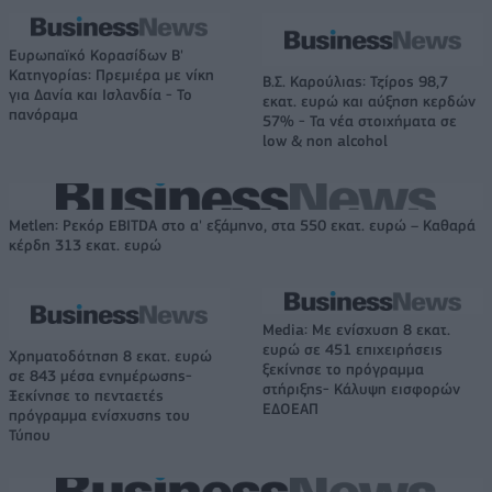
Ευρωπαϊκό Κορασίδων Β'
Κατηγορίας: Πρεμιέρα με νίκη
Β.Σ. Καρούλιας: Τζίρος 98,7
για Δανία και Ισλανδία - Το
εκατ. ευρώ και αύξηση κερδών
πανόραμα
57% - Τα νέα στοιχήματα σε
low & non alcohol
Metlen: Ρεκόρ EBITDA στο α' εξάμηνο, στα 550 εκατ. ευρώ – Καθαρά
κέρδη 313 εκατ. ευρώ
Media: Με ενίσχυση 8 εκατ.
ευρώ σε 451 επιχειρήσεις
Χρηματοδότηση 8 εκατ. ευρώ
ξεκίνησε το πρόγραμμα
σε 843 μέσα ενημέρωσης-
στήριξης- Κάλυψη εισφορών
Ξεκίνησε το πενταετές
ΕΔΟΕΑΠ
πρόγραμμα ενίσχυσης του
Τύπου