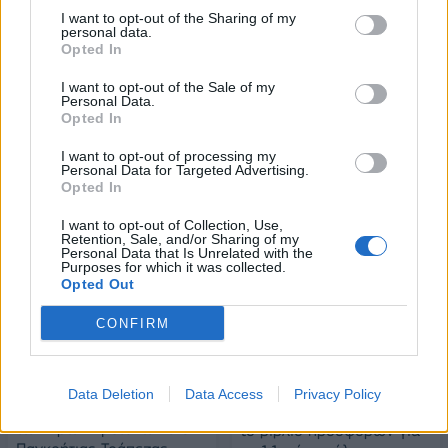
πύλες του σε όλους
I want to opt-out of the Sharing of my
personal data.
Opted In
ESG Report 2025: Πώς η ΑΒ Βασιλόπουλος μετατρέπει τη
I want to opt-out of the Sale of my
βιωσιμότητα σε καθημερινή πράξη
Personal Data.
Opted In
I want to opt-out of processing my
Personal Data for Targeted Advertising.
Opted In
ΠΕΡΙΣΣΌΤΕΡΑ ΣΕ ΑΥΤΉ ΤΗΝ ΚΑΤΗΓΟΡΊΑ
I want to opt-out of Collection, Use,
Retention, Sale, and/or Sharing of my
Personal Data that Is Unrelated with the
Purposes for which it was collected.
Opted Out
CONFIRM
Data Deletion
Data Access
Privacy Policy
Attica Bank: Ενημέρωση
Τράπεζα Πειραιώς: Ανοιξε
των πρώην μετόχων της
το βιβλίο προσφορών για