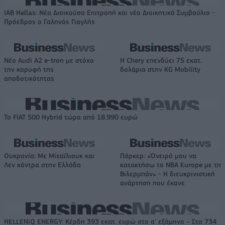
IAB Hellas: Νέα Διοικούσα Επιτροπή και νέο Διοικητικό Συμβούλιο -
Πρόεδρος ο Γαληνός Γιαγλής
Νέο Audi A2 e-tron με στόχο
Η Chery επενδύει 75 εκατ.
την κορυφή της
δολάρια στην KG Mobility
αποδοτικότητας
Το FIAT 500 Hybrid τώρα από 18.990 ευρώ
Ουκρανία: Με Μίχαϊλιουκ και
Πάρκερ: «Όνειρό μου να
Λεν κόντρα στην Ελλάδα
κατακτήσω το ΝΒΑ Europe με τη
Βιλερμπάν» - Η διευκρινιστική
ανάρτηση που έκανε
HELLENiQ ENERGY: Κέρδη 393 εκατ. ευρώ στο α' εξάμηνο – Στα 734