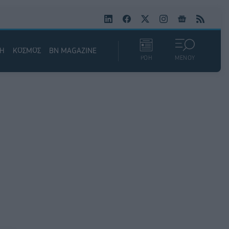
ΚΗ
ΚΟΣΜΟΣ
BN MAGAZINE
ΡΟΗ
ΜΕΝΟΥ