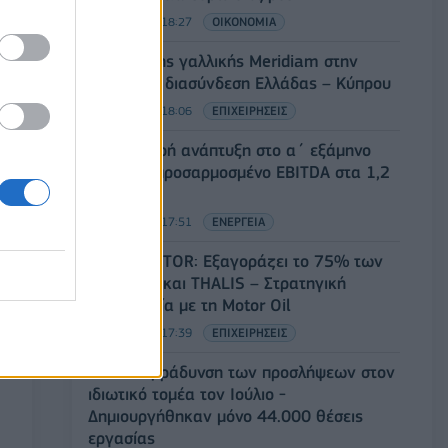
05/08/2026 - 18:27
ΟΙΚΟΝΟΜΙΑ
Είσοδος της γαλλικής Meridiam στην
ηλεκτρική διασύνδεση Ελλάδας – Κύπρου
05/08/2026 - 18:06
ΕΠΙΧΕΙΡΗΣΕΙΣ
ΔΕΗ: Ισχυρή ανάπτυξη στο α΄ εξάμηνο
2026 με προσαρμοσμένο EBITDA στα 1,2
δισ. ευρώ
05/08/2026 - 17:51
ΕΝΕΡΓΕΙΑ
Όμιλος AKTOR: Εξαγοράζει το 75% των
ΗΛΕΚΤΩΡ και THALIS – Στρατηγική
συνεργασία με τη Motor Oil
05/08/2026 - 17:39
ΕΠΙΧΕΙΡΗΣΕΙΣ
ΗΠΑ: Επιβράδυνση των προσλήψεων στον
ιδιωτικό τομέα τον Ιούλιο -
Δημιουργήθηκαν μόνο 44.000 θέσεις
εργασίας