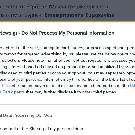
ρίσκεται σταθερά στο πλευρό της μικρομεσαίας
ησε στην υπογραφή
Επιχειρησιακής Συμφωνίας
ΤαΕ)
για τη συμμετοχή της στο
Ταμείο InvestEU
,
ς και χρηματοδοτείται από πόρους του
Ταμείου
News.gr -
Do Not Process My Personal Information
ολικού ύψους €400 εκατ. στο πλαίσιο του
to opt-out of the sale, sharing to third parties, or processing of your per
κότητας «Ελλάδα 2.0».
formation for targeted advertising by us, please use the below opt-out s
r selection. Please note that after your opt-out request is processed y
Alpha Bank
αποκτά τη δυνατότητα να διοχετεύσει
eing interest-based ads based on personal information utilized by us or
αι Μεσαίες Επιχειρήσεις (SMEs) καθώς και σε
disclosed to third parties prior to your opt-out. You may separately opt-
ιχειρήσεις (Small Mid-Caps) για την υλοποίηση
losure of your personal information by third parties on the IAB’s list of
. This information may also be disclosed by us to third parties on the
IA
γκών τους σε κεφάλαιο κίνησης, με στόχευση σε
Participants
that may further disclose it to other third parties.
πιχειρήσεων και τη βελτίωση της πρόσβασής τους σε
l Data Processing Opt Outs
o opt-out of the Sharing of my personal data.