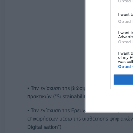
Opted 
I want t
Opted 
I want 
Advertis
Opted 
I want t
of my P
was col
Opted 
▪ Την ενίσχυση της βιώσιμης ανάπτυξης των ε
πρακτικών (“Sustainability”).
▪ Την ενίσχυση της Έρευνας και Καινοτομίας, 
επιχειρήσεων μέσω της υιοθέτησης ψηφιακών
Digitalisation”).