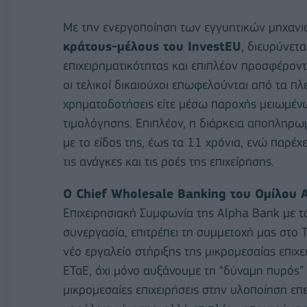
Με την ενεργοποίηση των εγγυητικών μηχαν
κράτους-μέλους του InvestEU
, διευρύνετ
επιχειρηματικότητας και επιπλέον προσφέροντ
οι τελικοί δικαιούχοι επωφελούνται από τα π
χρηματοδοτήσεις είτε μέσω παροχής μειωμένω
τιμολόγησης. Επιπλέον, η διάρκεια αποπληρω
με το είδος της, έως τα 11 χρόνια, ενώ παρ
τις ανάγκες και τις ροές της επιχείρησης.
Ο Chief Wholesale Banking του Ομίλου A
Επιχειρησιακή Συμφωνία της Alpha Bank με τ
συνεργασία, επιτρέπει τη συμμετοχή μας στο 
νέο εργαλείο στήριξης της μικρομεσαίας επιχε
ΕΤαΕ, όχι μόνο αυξάνουμε τη “δύναμη πυρός” 
μικρομεσαίες επιχειρήσεις στην υλοποίηση ε