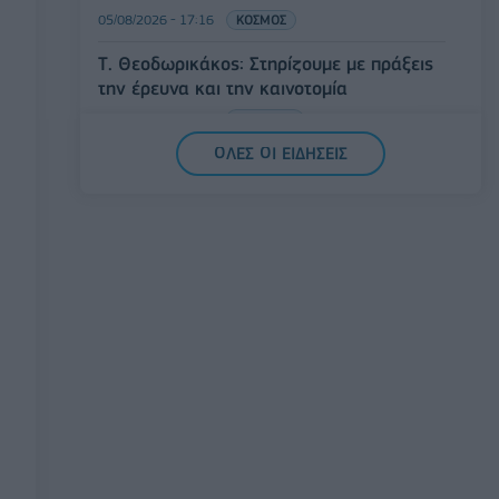
05/08/2026 - 17:16
ΚΟΣΜΟΣ
Τ. Θεοδωρικάκος: Στηρίζουμε με πράξεις
την έρευνα και την καινοτομία
05/08/2026 - 16:51
ΠΟΛΙΤΙΚΗ
ΟΛΕΣ ΟΙ ΕΙΔΗΣΕΙΣ
Ν. Χαρδαλιάς: Μηδενική ανοχή και σε
νομικό επίπεδο για τους υπαίτιους της
πυρκαγιάς στη Δυτική Αττική
05/08/2026 - 16:26
ΕΛΛΑΔΑ