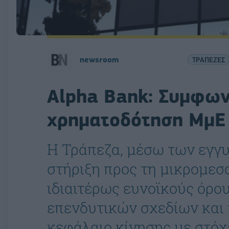
newsroom
ΤΡΑΠΕΖΕΣ
Alpha Bank: Συμφωνί
χρηματοδότηση ΜμΕ 
Η Τράπεζα, μέσω των εγγυ
στήριξη προς τη μικρομεσ
ιδιαιτέρως ευνοϊκούς όρου
επενδυτικών σχεδίων και
κεφάλαιο κίνησης με στόχ