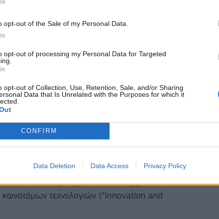
In
o opt-out of the Sale of my Personal Data.
In
to opt-out of processing my Personal Data for Targeted
ing.
In
o opt-out of Collection, Use, Retention, Sale, and/or Sharing
ersonal Data that Is Unrelated with the Purposes for which it
lected.
Out
CONFIRM
πιχειρήσεων και την υιοθέτηση «πράσινων»
Data Deletion
Data Access
Privacy Policy
αλλά και την αναβάθμιση της λειτουργίας των
 καινοτόμων τεχνολογιών (“Innovation and