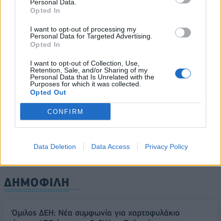
08/08/2026 - 11:48
ΥΓΕΙΑ
Personal Data.
Opted In
Ελληνική Αναπτυξιακή Τράπεζα: Με «προίκα» 2 δισ.
ευρώ ανοίγει δρόμο για δάνεια έως 5 δισ. σε
I want to opt-out of processing my
Personal Data for Targeted Advertising.
μικρομεσαίες
Opted In
08/08/2026 - 11:22
ΤΡΑΠΕΖΕΣ
I want to opt-out of Collection, Use,
Retention, Sale, and/or Sharing of my
5G παντού, 6G στον ορίζοντα: Πού βρίσκεται η
Personal Data that Is Unrelated with the
ΟΛΕΣ ΟΙ ΕΙΔΗΣΕΙΣ
Ελλάδα στη μεγάλη τεχνολογική μετάβαση
Purposes for which it was collected.
Opted Out
08/08/2026 - 10:54
ΤΕΧΝΟΛΟΓΙΑ
CONFIRM
Data Deletion
Data Access
Privacy Policy
ΔΗΜΟΦΙΛΗ
Όμιλος ΔΕΗ: Νέα συμφωνία για χαρτοφυλάκιο