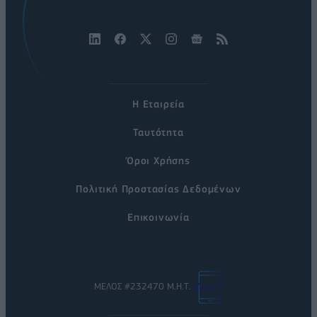
Η Εταιρεία
Ταυτότητα
Όροι Χρήσης
Πολιτική Προστασίας Δεδομένων
Επικοινωνία
ΜΕΛΟΣ #232470 Μ.Η.Τ.