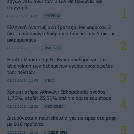
έργων ΑΠΕ άνω των 2 GW σε Πολωνία και
Ουγγαρία
08/08/2026 - 10:26
ΕΝΕΡΓΕΙΑ
Ελληνική Αναπτυξιακή Τράπεζα: Με «προίκα» 2
δισ. ευρώ ανοίγει δρόμο για δάνεια έως 5 δισ. σε
μικρομεσαίες
08/08/2026 - 11:22
ΤΡΑΠΕΖΕΣ
Health Monitoring: Η εθνική υποδομή για την
αξιοποίηση των δεδομένων υγείας προς όφελος
των πολιτών
08/08/2026 - 11:48
ΥΓΕΙΑ
Χρηματιστήριο Αθηνών: Εβδομαδιαία άνοδος
1,76%, κέρδη 23,31% από τις αρχές του έτους
08/08/2026 - 12:36
ΟΙΚΟΝΟΜΙΑ
Διευρύνεται η πρωτοβουλία για τις τιμές στο ράφι
με 916 προϊόντα
08/08/2026 - 12:12
ΛΙΑΝΕΜΠΟΡΙΟ