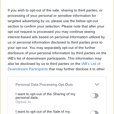
Υπουργείο Εργασίας: Ο “χάρτης” των πληρωμών
από τον e-ΕΦΚΑ και τη ΔΥΠΑ έως τις 14 Αυγούστου
If you wish to opt-out of the sale, sharing to third parties, or
08/08/2026 - 12:58
ΟΙΚΟΝΟΜΙΑ
processing of your personal or sensitive information for
targeted advertising by us, please use the below opt-out
Οι Hamilton Reserve Bank και SEE Capital
section to confirm your selection. Please note that after your
Hamilton Ltd. συνάπτουν συμφωνία υπηρεσιών
opt-out request is processed you may continue seeing
μάρκετινγκ
interest-based ads based on personal information utilized by
us or personal information disclosed to third parties prior to
08/08/2026 - 13:44
ΕΠΙΧΕΙΡΗΣΕΙΣ
your opt-out. You may separately opt-out of the further
Χρηματιστήριο Αθηνών: Εβδομαδιαία άνοδος
disclosure of your personal information by third parties on the
1,76%, κέρδη 23,31% από τις αρχές του έτους
IAB’s list of downstream participants. This information may
also be disclosed by us to third parties on the
IAB’s List of
08/08/2026 - 12:36
ΟΙΚΟΝΟΜΙΑ
Downstream Participants
that may further disclose it to other
Διευρύνεται η πρωτοβουλία για τις τιμές στο ράφι
third parties.
με 916 προϊόντα
Personal Data Processing Opt Outs
08/08/2026 - 12:12
ΛΙΑΝΕΜΠΟΡΙΟ
I want to opt-out of the Sharing of my
Health Monitoring: Η εθνική υποδομή για την
personal data.
αξιοποίηση των δεδομένων υγείας προς όφελος
Opted In
των πολιτών
I want to opt-out of the Sale of my