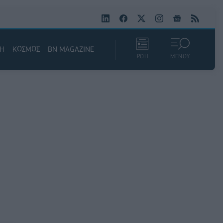
ΚΗ
ΚΟΣΜΟΣ
BN MAGAZINE
ΡΟΗ
ΜΕΝΟΥ