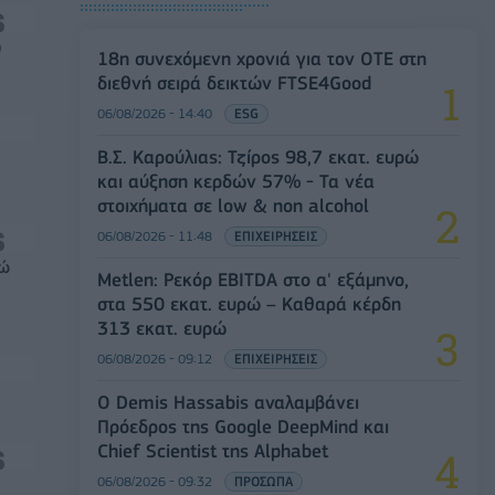
0
18η συνεχόμενη χρονιά για τον ΟΤΕ στη
διεθνή σειρά δεικτών FTSE4Good
06/08/2026 - 14:40
ESG
Β.Σ. Καρούλιας: Τζίρος 98,7 εκατ. ευρώ
και αύξηση κερδών 57% - Τα νέα
στοιχήματα σε low & non alcohol
06/08/2026 - 11:48
ΕΠΙΧΕΙΡΗΣΕΙΣ
ρώ
Metlen: Ρεκόρ EBITDA στο α' εξάμηνο,
στα 550 εκατ. ευρώ – Καθαρά κέρδη
313 εκατ. ευρώ
06/08/2026 - 09:12
ΕΠΙΧΕΙΡΗΣΕΙΣ
Ο Demis Hassabis αναλαμβάνει
Πρόεδρος της Google DeepMind και
Chief Scientist της Alphabet
06/08/2026 - 09:32
ΠΡΟΣΩΠΑ