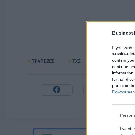
Business
If you wish 
sensitive in
confirm you
ΤΡΑΠΕΖΕΣ
ΤΧΣ
ATTICA BANK
continue se
information 
further disc
participants
Downstream 
Persona
I want t