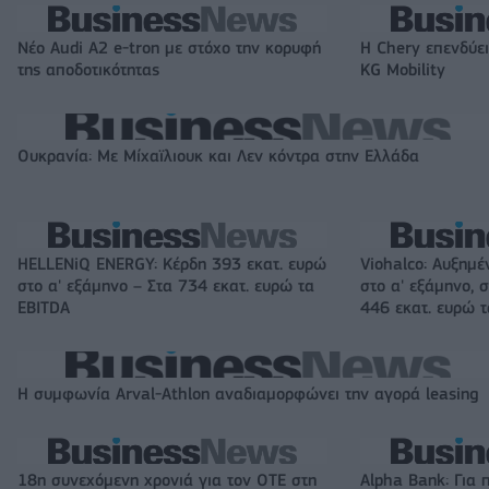
Νέο Audi A2 e-tron με στόχο την κορυφή
Η Chery επενδύει
της αποδοτικότητας
KG Mobility
Ουκρανία: Με Μίχαϊλιουκ και Λεν κόντρα στην Ελλάδα
HELLENiQ ENERGY: Κέρδη 393 εκατ. ευρώ
Viohalco: Αυξημέ
στο α' εξάμηνο – Στα 734 εκατ. ευρώ τα
στο α' εξάμηνο, σ
EBITDA
446 εκατ. ευρώ 
Η συμφωνία Arval-Athlon αναδιαμορφώνει την αγορά leasing
18η συνεχόμενη χρονιά για τον ΟΤΕ στη
Alpha Bank: Για 