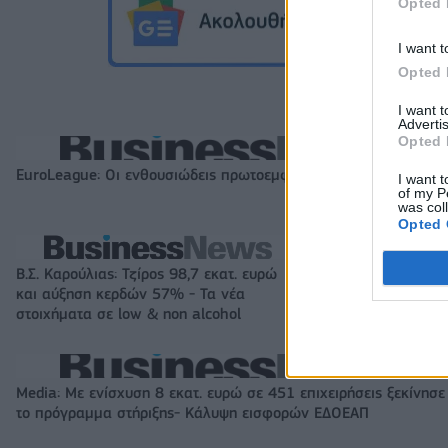
Opted 
I want t
Opted 
I want 
Advertis
Opted 
EuroLeague: Οι ενθουσιώδεις πρωτοεμφανιζόμενοι
I want t
of my P
was col
Opted 
Β.Σ. Καρούλιας: Τζίρος 98,7 εκατ. ευρώ
Metlen: Ρεκόρ EB
και αύξηση κερδών 57% - Τα νέα
στα 550 εκατ. ε
στοιχήματα σε low & non alcohol
εκατ. ευρώ
Media: Με ενίσχυση 8 εκατ. ευρώ σε 451 επιχειρήσεις ξεκίνησε
το πρόγραμμα στήριξης- Κάλυψη εισφορών ΕΔΟΕΑΠ