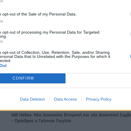
In
o opt-out of the Sale of my Personal Data.
In
to opt-out of processing my Personal Data for Targeted
ing.
In
Ευρωπαϊκό Κορασίδων Β' Κατηγορίας: Πρεμιέρα με νίκη για
o opt-out of Collection, Use, Retention, Sale, and/or Sharing
ersonal Data that Is Unrelated with the Purposes for which it
Δανία και Ισλανδία - Το πανόραμα
lected.
Out
CONFIRM
ITDA στο α' εξάμηνο,
Χρηματοδότηση 8 εκατ. ευρώ σε 843
υρώ – Καθαρά κέρδη 313
μέσα ενημέρωσης- Ξεκίνησε το πεντ
πρόγραμμα ενίσχυσης του Τύπου
Data Deletion
Data Access
Privacy Policy
IAB Hellas: Νέα Διοικούσα Επιτροπή και νέο Διοικητικό Συμβ
- Πρόεδρος ο Γαληνός Γιαγλής