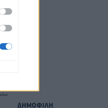
αετές
ούλιο
ΔΗΜΟΦΙΛΗ