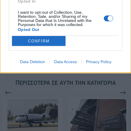
Opted In
18η συνεχόμενη χρονιά για τον ΟΤΕ στη διεθνή σειρά δεικτών
I want to opt-out of Collection, Use,
FTSE4Good
Retention, Sale, and/or Sharing of my
Personal Data that Is Unrelated with the
Purposes for which it was collected.
Opted Out
Alpha Bank: Για πρώτη φορά το
CONFIRM
Αρχαίο Θέατρο Επιδαύρου
άνοιξε τις πύλες του σε όλους
Data Deletion
Data Access
Privacy Policy
ΠΕΡΙΣΣΌΤΕΡΑ ΣΕ ΑΥΤΉ ΤΗΝ ΚΑΤΗΓΟΡΊΑ