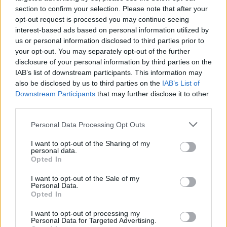
αυτοκινητοβιομηχανία
section to confirm your selection. Please note that after your
opt-out request is processed you may continue seeing
interest-based ads based on personal information utilized by
us or personal information disclosed to third parties prior to
Νέο Audi A2 e-tron με στόχο την κορυφή της αποδοτικότητας
your opt-out. You may separately opt-out of the further
disclosure of your personal information by third parties on the
IAB’s list of downstream participants. This information may
Ευρωπαϊκό Κορασίδων: Άνετη
Γιαννακόπουλος: «Όταν σου
also be disclosed by us to third parties on the
IAB’s List of
νίκη της Ελλάδας στην
ρίχνουν μια πέτρα, τους
Downstream Participants
that may further disclose it to other
πρεμιέρα, 78-36 την Ιρλανδία
καταστρέφεις» (vid)
third parties.
Personal Data Processing Opt Outs
Η Chery επενδύει 75 εκατ. δολάρια στην KG Mobility
I want to opt-out of the Sharing of my
personal data.
Opted In
Το FIAT 500 Hybrid τώρα από
Ατρόμητος και Novibet
I want to opt-out of the Sale of my
Personal Data.
18.990 ευρώ
συνεχίζουν μαζί: Ανανέωση της
Opted In
συνεργασίας τους μέχρι το
2028
I want to opt-out of processing my
Personal Data for Targeted Advertising.