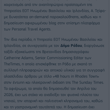
χαιρετισμός από την αναπληρώτρια προϊσταμένη της
Υπηρεσίας ΕΟΤ Ηνωμένου Βασιλείου και Ιρλανδίας, Α. Τζίφα-
με δυνατότητα on-demand παρακολούθησης, καθώς και η
δημοσίευση αφιερωμένου blog στην επίσημη πλατφόρμα
των Personal Travel Agents.
Την ίδια περίοδο, η Υπηρεσία ΕΟΤ Ηνωμένου Βασιλείου και
Ιρλανδίας, σε συνεργασία με τον
Δήμο Ρόδου
, διοργάνωσε
ταξίδι εξοικείωσης της Βρετανίδας δημοσιογράφου
Catherine Adams, Senior Commissioning Editor των
TheTimes, η οποία επισκέφθηκε τη Ρόδο με σκοπό τη
συλλογή πληροφοριών και οπτικού υλικού για τη συγγραφή
ολοσέλιδου άρθρου με τίτλο «48 hours in Rhodes Town»
στην έντυπη και ηλεκτρονική έκδοση της The Sunday Times.
Το αφιέρωμα, το οποίο θα δημοσιευθεί τον Απρίλιο του
2026, έχει ως στόχο να αναδείξει τον φυσικό πλούτο του
νησιού, την ιστορική και πολιτιστική κληρονομιά του, καθώς
και τη γαστρονομική ταυτότητά του. Η δημοσίευση έχει