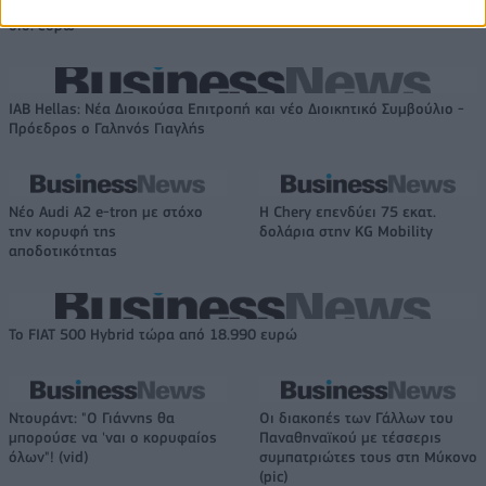
προσαρμοσμένο EBITDA στα 1,2
δισ. ευρώ
IAB Hellas: Νέα Διοικούσα Επιτροπή και νέο Διοικητικό Συμβούλιο -
Πρόεδρος ο Γαληνός Γιαγλής
Νέο Audi A2 e-tron με στόχο
Η Chery επενδύει 75 εκατ.
την κορυφή της
δολάρια στην KG Mobility
αποδοτικότητας
Το FIAT 500 Hybrid τώρα από 18.990 ευρώ
Ντουράντ: "Ο Γιάννης θα
Οι διακοπές των Γάλλων του
μπορούσε να 'ναι ο κορυφαίος
Παναθηναϊκού με τέσσερις
όλων"! (vid)
συμπατριώτες τους στη Μύκονο
(pic)