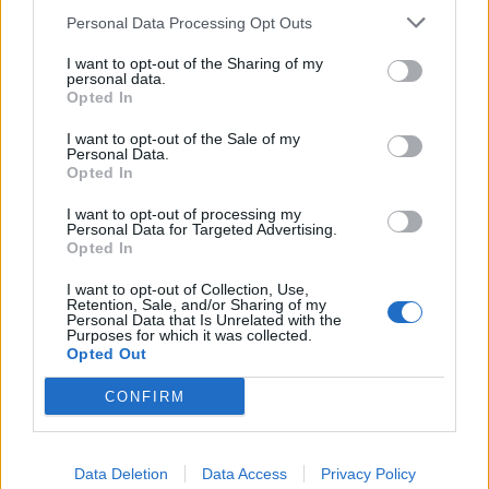
Personal Data Processing Opt Outs
Με Λιθουανία στον προημιτελικό του Ευρωπαϊκού Β' κατ. η Εθνική
I want to opt-out of the Sharing of my
Νεανίδων
personal data.
Opted In
I want to opt-out of the Sale of my
Personal Data.
Αλέξης Γιαννούλιας: Υποψήφιος
Opted In
Δήμαρχος στο Σικάγο ο άλλοτε
Evergood: Άγγιξε τα 300 εκατ. ο
παίκτης του Πανιώνιου
τζίρος- Στα 10 εκατ. ευρώ το
I want to opt-out of processing my
τίμημα για το 60% του
Personal Data for Targeted Advertising.
Jackaroo
Opted In
I want to opt-out of Collection, Use,
Retention, Sale, and/or Sharing of my
Personal Data that Is Unrelated with the
Όμιλος AKTOR: Εξαγοράζει το 75% των ΗΛΕΚΤΩΡ και THALIS –
Purposes for which it was collected.
Στρατηγική συνεργασία με τη Motor Oil
Opted Out
CONFIRM
TV: Η σκακιέρα της νέας σεζόν
ΔΕΗ: Ισχυρή ανάπτυξη στο α΄
Data Deletion
Data Access
Privacy Policy
εξάμηνο 2026 με