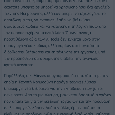
επισήμανε ότι η κρίσιμη παράμετρος δεν είναι απλώς εάν ο
εκάστοτε υποψήφιος μπορεί να χρησιμοποιήσει ένα εργαλείο
Τεχνητής Νοημοσύνης, αλλά εάν μπορεί να αξιολογήσει το
αποτέλεσμά του, να εντοπίσει λάθη, να βελτιώσει
υφιστάμενο κώδικα και να κατανοήσει τη λογική πίσω από
την παρουσιαζόμενη τεχνική λύση. Όπως τόνισε, η
προστιθέμενη αξία των AI tools δεν έγκειται μόνο στην
παραγωγή νέου κώδικα, αλλά κυρίως στη δυνατότητα
διόρθωσης, βελτίωσης και επιτάχυνσης της εργασίας, υπό
την προϋπόθεση ότι ο χειριστής διαθέτει την αναγκαία
κριτική ικανότητα.
Παράλληλα, ο κ.
Μάνος
υπογράμμισε ότι η ταχύτητα με την
οποία η Τεχνητή Νοημοσύνη παράγει τεχνικές λύσεις
δημιουργεί νέα δεδομένα για την εκπαίδευση των junior
developers. Από τη μία πλευρά, μειώνεται δραστικά ο χρόνος
που απαιτείται για την εκτέλεση εργασιών και την πρόσβαση
σε λειτουργικές λύσεις. Από την άλλη, όμως, υπάρχει ο
κίνδυνος να αποδυναμωθεί η εμπειρική διαδικασία μάθησης,