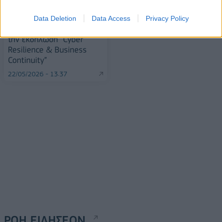
Lenovo: Έσοδα 21,6 δισ.
Η Cosmos Business
δολαρίων το β΄ τρίμηνο
Systems διοργάνωσε με
Data Deletion
Data Access
Privacy Policy
22/05/2026 - 14:37
επιτυχία, μαζί με τη Cisco
την εκδήλωση “Cyber
Resilience & Business
Continuity”
22/05/2026 - 13:37
ΡΟΗ ΕΙΔΗΣΕΩΝ