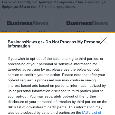
Ελληνική Αναπτυξιακή Τράπεζα: Με «προίκα» 2 δισ. ευρώ ανοίγει
δρόμο για δάνεια έως 5 δισ. σε μικρομεσαίες
Β.Σ. Καρούλιας: Τζίρος 98,7
Deloitte Ελλάδος:
εκατ. ευρώ και αύξηση κερδών
Χρηματοοικονομικός
57% - Τα νέα στοιχήματα σε
σύμβουλος της ΔΕΗ για την
BusinessNews.gr -
Do Not Process My Personal
Information
low & non alcohol
είσοδο στην πολωνική αγορά
ενέργειας
If you wish to opt-out of the sale, sharing to third parties, or
processing of your personal or sensitive information for
targeted advertising by us, please use the below opt-out
Η Chery επενδύει 75 εκατ. δολάρια στην KG Mobility
section to confirm your selection. Please note that after your
opt-out request is processed you may continue seeing
interest-based ads based on personal information utilized by
Το FIAT 500 Hybrid τώρα από
Ατρόμητος και Novibet
us or personal information disclosed to third parties prior to
18.990 ευρώ
συνεχίζουν μαζί: Ανανέωση της
your opt-out. You may separately opt-out of the further
συνεργασίας τους μέχρι το
disclosure of your personal information by third parties on the
2028
IAB’s list of downstream participants. This information may
also be disclosed by us to third parties on the
IAB’s List of