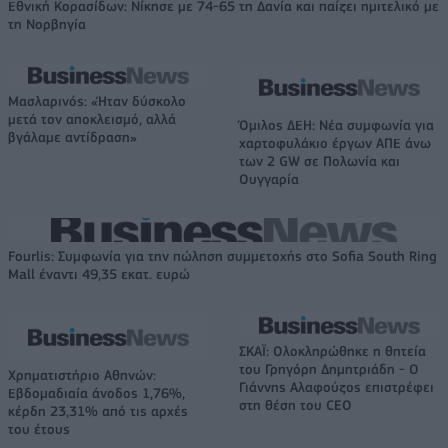
Εθνική Κορασίδων: Νίκησε με 74-65 τη Δανία και παίζει ημιτελικό με
τη Νορβηγία
Μασλαρινός: «Ήταν δύσκολο
μετά τον αποκλεισμό, αλλά
Όμιλος ΔΕΗ: Νέα συμφωνία για
βγάλαμε αντίδραση»
χαρτοφυλάκιο έργων ΑΠΕ άνω
των 2 GW σε Πολωνία και
Ουγγαρία
Fourlis: Συμφωνία για την πώληση συμμετοχής στο Sofia South Ring
Mall έναντι 49,35 εκατ. ευρώ
ΣΚΑΪ: Ολοκληρώθηκε η θητεία
του Γρηγόρη Δημητριάδη - Ο
Χρηματιστήριο Αθηνών:
Γιάννης Αλαφούζος επιστρέφει
Εβδομαδιαία άνοδος 1,76%,
στη θέση του CEO
κέρδη 23,31% από τις αρχές
του έτους