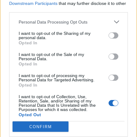
Downstream Participants
that may further disclose it to other
third parties.
18η συνεχόμενη χρονιά για τον ΟΤΕ στη διεθνή σειρά δεικτών
FTSE4Good
Personal Data Processing Opt Outs
I want to opt-out of the Sharing of my
personal data.
Alpha Bank: Για πρώτη φορά το Αρχαίο Θέατρο Επιδαύρου άνοιξε τις
Opted In
πύλες του σε όλους
I want to opt-out of the Sale of my
Personal Data.
Opted In
I want to opt-out of processing my
Personal Data for Targeted Advertising.
ΠΕΡΙΣΣΌΤΕΡΑ ΣΕ ΑΥΤΉ ΤΗΝ ΚΑΤΗΓΟΡΊΑ
Opted In
I want to opt-out of Collection, Use,
Retention, Sale, and/or Sharing of my
Personal Data that Is Unrelated with the
Purposes for which it was collected.
Opted Out
CONFIRM