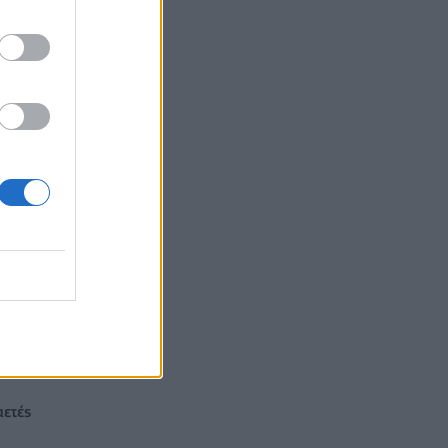
αετές