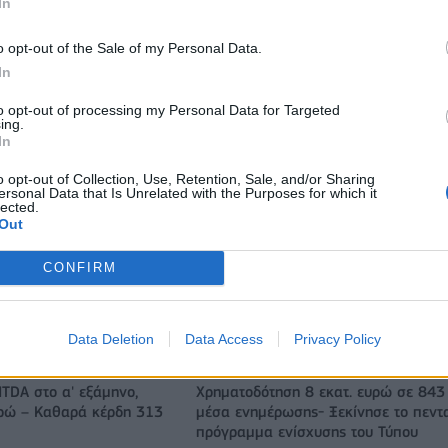
In
o opt-out of the Sale of my Personal Data.
In
to opt-out of processing my Personal Data for Targeted
ing.
In
o opt-out of Collection, Use, Retention, Sale, and/or Sharing
ersonal Data that Is Unrelated with the Purposes for which it
lected.
Out
CONFIRM
Ευρωπαϊκό Κορασίδων Β' Κατηγορίας: Πρεμιέρα με νίκη για
Δανία και Ισλανδία - Το πανόραμα
Data Deletion
Data Access
Privacy Policy
ITDA στο α' εξάμηνο,
Χρηματοδότηση 8 εκατ. ευρώ σε 843
υρώ – Καθαρά κέρδη 313
μέσα ενημέρωσης- Ξεκίνησε το πεντ
πρόγραμμα ενίσχυσης του Τύπου