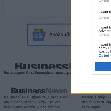
Opted 
I want t
Opted 
I want 
Advertis
Opted 
I want t
of my P
was col
Opted 
EuroLeague: Οι ενθουσιώδεις πρωτοεμφανιζόμενοι
Β.Σ. Καρούλιας: Τζίρος 98,7 εκατ. ευρώ
Metlen: Ρεκόρ EB
και αύξηση κερδών 57% - Τα νέα
στα 550 εκατ. ε
στοιχήματα σε low & non alcohol
εκατ. ευρώ