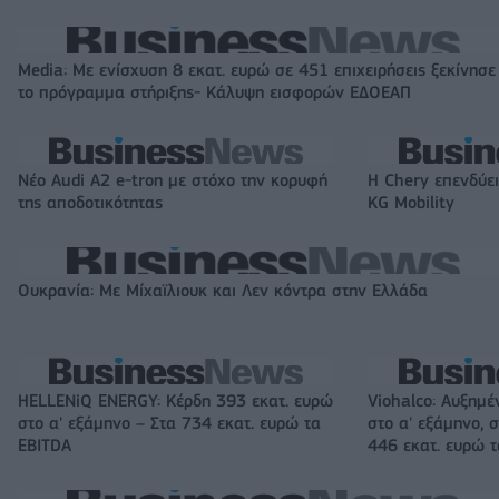
Media: Με ενίσχυση 8 εκατ. ευρώ σε 451 επιχειρήσεις ξεκίνησε
το πρόγραμμα στήριξης- Κάλυψη εισφορών ΕΔΟΕΑΠ
Νέο Audi A2 e-tron με στόχο την κορυφή
Η Chery επενδύει
της αποδοτικότητας
KG Mobility
Ουκρανία: Με Μίχαϊλιουκ και Λεν κόντρα στην Ελλάδα
HELLENiQ ENERGY: Κέρδη 393 εκατ. ευρώ
Viohalco: Αυξημέ
στο α' εξάμηνο – Στα 734 εκατ. ευρώ τα
στο α' εξάμηνο, σ
EBITDA
446 εκατ. ευρώ 