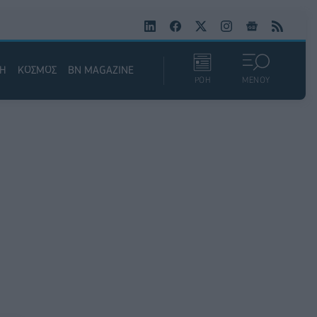
ΚΗ
ΚΟΣΜΟΣ
BN MAGAZINE
ΡΟΗ
ΜΕΝΟΥ