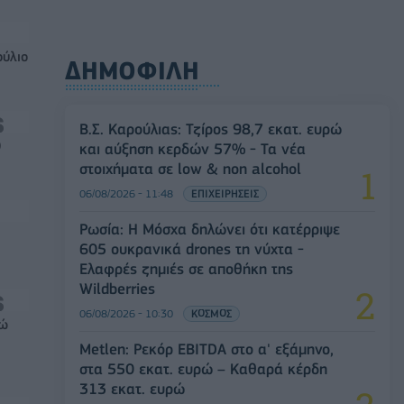
ούλιο
ΔΗΜΟΦΙΛΗ
Β.Σ. Καρούλιας: Τζίρος 98,7 εκατ. ευρώ
0
και αύξηση κερδών 57% - Τα νέα
στοιχήματα σε low & non alcohol
06/08/2026 - 11:48
ΕΠΙΧΕΙΡΗΣΕΙΣ
Ρωσία: Η Μόσχα δηλώνει ότι κατέρριψε
605 ουκρανικά drones τη νύχτα -
Ελαφρές ζημιές σε αποθήκη της
Wildberries
06/08/2026 - 10:30
ΚΟΣΜΟΣ
ρώ
Metlen: Ρεκόρ EBITDA στο α' εξάμηνο,
στα 550 εκατ. ευρώ – Καθαρά κέρδη
313 εκατ. ευρώ