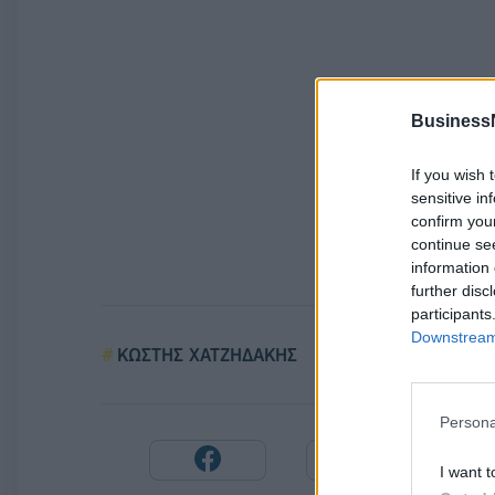
Business
If you wish 
sensitive in
confirm you
continue se
information 
further disc
participants
Downstream 
ΚΩΣΤΗΣ ΧΑΤΖΗΔΑΚΗΣ
UNIFY ΕΛΛΑΔΟ
Persona
I want t