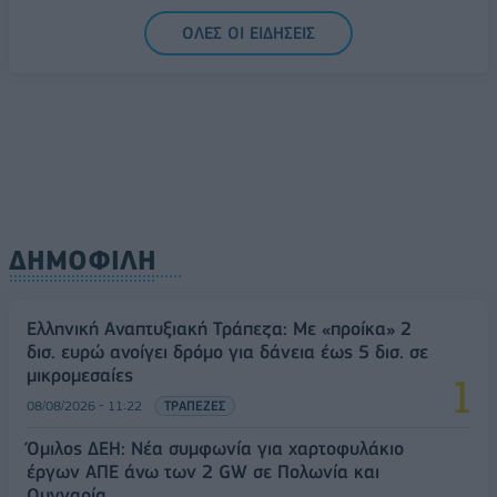
5G παντού, 6G στον ορίζοντα: Πού βρίσκεται η
ΟΛΕΣ ΟΙ ΕΙΔΗΣΕΙΣ
Ελλάδα στη μεγάλη τεχνολογική μετάβαση
08/08/2026 - 10:54
ΤΕΧΝΟΛΟΓΙΑ
ΔΗΜΟΦΙΛΗ
Ελληνική Αναπτυξιακή Τράπεζα: Με «προίκα» 2
δισ. ευρώ ανοίγει δρόμο για δάνεια έως 5 δισ. σε
μικρομεσαίες
08/08/2026 - 11:22
ΤΡΑΠΕΖΕΣ
Όμιλος ΔΕΗ: Νέα συμφωνία για χαρτοφυλάκιο
έργων ΑΠΕ άνω των 2 GW σε Πολωνία και
Ουγγαρία