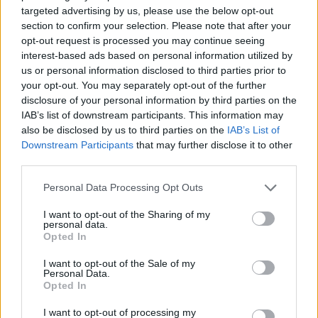
targeted advertising by us, please use the below opt-out
section to confirm your selection. Please note that after your
opt-out request is processed you may continue seeing
Media: Με ενίσχυση 8 εκατ. ευρώ σε 451 επιχειρήσεις ξεκίνησε το
interest-based ads based on personal information utilized by
πρόγραμμα στήριξης- Κάλυψη εισφορών ΕΔΟΕΑΠ
us or personal information disclosed to third parties prior to
your opt-out. You may separately opt-out of the further
disclosure of your personal information by third parties on the
Η Toyota φέρνει νέα γενιά
Σε κινεζική… πολιορκία η
IAB’s list of downstream participants. This information may
μπαταριών για τα υβριδικά της
ευρωπαϊκή
also be disclosed by us to third parties on the
IAB’s List of
αυτοκινητοβιομηχανία
Downstream Participants
that may further disclose it to other
third parties.
Personal Data Processing Opt Outs
Νέο Audi A2 e-tron με στόχο την κορυφή της αποδοτικότητας
I want to opt-out of the Sharing of my
personal data.
Opted In
Μισιακός: «Ο προπονητής είναι
Ο Γιάννης Αγραβάνης στον Βίκο
υπεύθυνος και αναλαμβάνω την
Ιωαννίνων
I want to opt-out of the Sale of my
ευθύνη»
Personal Data.
Opted In
I want to opt-out of processing my