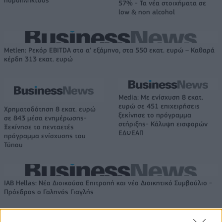
πυρόπληκτους
57% - Τα νέα στοιχήματα σε
low & non alcohol
Metlen: Ρεκόρ EBITDA στο α' εξάμηνο, στα 550 εκατ. ευρώ – Καθαρά
κέρδη 313 εκατ. ευρώ
Media: Με ενίσχυση 8 εκατ.
ευρώ σε 451 επιχειρήσεις
Χρηματοδότηση 8 εκατ. ευρώ
ξεκίνησε το πρόγραμμα
σε 843 μέσα ενημέρωσης-
στήριξης- Κάλυψη εισφορών
Ξεκίνησε το πενταετές
ΕΔΟΕΑΠ
πρόγραμμα ενίσχυσης του
Τύπου
IAB Hellas: Νέα Διοικούσα Επιτροπή και νέο Διοικητικό Συμβούλιο -
Πρόεδρος ο Γαληνός Γιαγλής