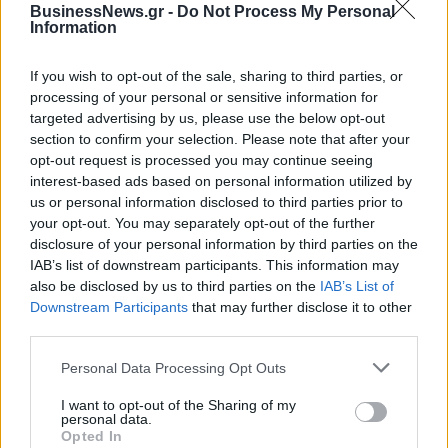
BusinessNews.gr -
Do Not Process My Personal
Νέο Audi A2 e-tron με στόχο
Η Chery επενδύει 75 εκατ.
Information
την κορυφή της
δολάρια στην KG Mobility
αποδοτικότητας
If you wish to opt-out of the sale, sharing to third parties, or
processing of your personal or sensitive information for
targeted advertising by us, please use the below opt-out
Το FIAT 500 Hybrid τώρα από 18.990 ευρώ
section to confirm your selection. Please note that after your
opt-out request is processed you may continue seeing
interest-based ads based on personal information utilized by
us or personal information disclosed to third parties prior to
Νόλεϊ: «Ανυπομονώ να ζήσω
Πάρκερ: «Όνειρό μου να
your opt-out. You may separately opt-out of the further
την εκπληκτική ενέργεια των
κατακτήσω το ΝΒΑ Europe με τη
οπαδών της ΑΕΚ»
Βιλερμπάν» - Η διευκρινιστική
disclosure of your personal information by third parties on the
ανάρτηση που έκανε
IAB’s list of downstream participants. This information may
also be disclosed by us to third parties on the
IAB’s List of
Downstream Participants
that may further disclose it to other
third parties.
HELLENiQ ENERGY: Κέρδη 393 εκατ. ευρώ στο α' εξάμηνο – Στα 734
εκατ. ευρώ τα EBITDA
Personal Data Processing Opt Outs
I want to opt-out of the Sharing of my
personal data.
Opted In