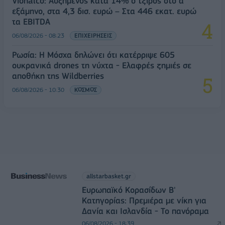
Viohalco: Αυξημένος κατά 14% ο τζίρος στο α'
εξάμηνο, στα 4,3 δισ. ευρώ – Στα 446 εκατ. ευρώ
τα EBITDA
06/08/2026 - 08:23
ΕΠΙΧΕΙΡΗΣΕΙΣ
Ρωσία: Η Μόσχα δηλώνει ότι κατέρριψε 605
ουκρανικά drones τη νύχτα - Ελαφρές ζημιές σε
αποθήκη της Wildberries
06/08/2026 - 10:30
ΚΟΣΜΟΣ
allstarbasket.gr
Ευρωπαϊκό Κορασίδων Β'
Κατηγορίας: Πρεμιέρα με νίκη για
Δανία και Ισλανδία - Το πανόραμα
06/08/2026 - 18:39