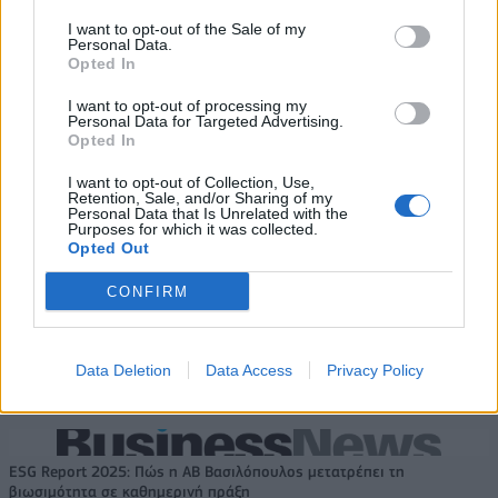
Viohalco: Αυξημένος κατά 14%
ΥΠΕΘΟΟ: Νέες επενδύσεις 1
I want to opt-out of the Sale of my
ο τζίρος στο α' εξάμηνο, στα 4,3
δισ. ευρώ ως το 2028 για την
Personal Data.
δισ. ευρώ – Στα 446 εκατ. ευρώ
Ενέργεια
Opted In
τα EBITDA
I want to opt-out of processing my
Personal Data for Targeted Advertising.
Opted In
Η συμφωνία Arval-Athlon αναδιαμορφώνει την αγορά leasing
I want to opt-out of Collection, Use,
Retention, Sale, and/or Sharing of my
Personal Data that Is Unrelated with the
Purposes for which it was collected.
VW: Η δύσκολη εξίσωση της
18η συνεχόμενη χρονιά για τον
Opted Out
αναδιάρθρωσης
ΟΤΕ στη διεθνή σειρά δεικτών
FTSE4Good
CONFIRM
Alpha Bank: Για πρώτη φορά το Αρχαίο Θέατρο Επιδαύρου άνοιξε τις
Data Deletion
Data Access
Privacy Policy
πύλες του σε όλους
ESG Report 2025: Πώς η ΑΒ Βασιλόπουλος μετατρέπει τη
βιωσιμότητα σε καθημερινή πράξη