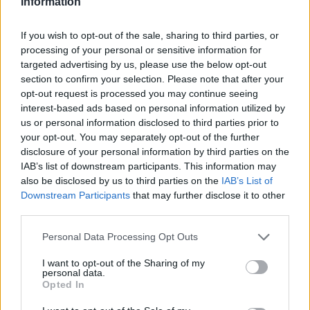
Information
Νέο Audi A2 e-tron με στόχο
Η Chery επενδύει 75 εκατ.
την κορυφή της
δολάρια στην KG Mobility
αποδοτικότητας
If you wish to opt-out of the sale, sharing to third parties, or
processing of your personal or sensitive information for
targeted advertising by us, please use the below opt-out
section to confirm your selection. Please note that after your
Το FIAT 500 Hybrid τώρα από 18.990 ευρώ
opt-out request is processed you may continue seeing
interest-based ads based on personal information utilized by
us or personal information disclosed to third parties prior to
ΠΑΟΚ: Επένδυση με Σπανό και
Εθνική: Στο T-Center ο αγώνας
your opt-out. You may separately opt-out of the further
Χαραλαμπίδη
με την Ισπανία - Το πρόγραμμα
disclosure of your personal information by third parties on the
των φιλικών
IAB’s list of downstream participants. This information may
also be disclosed by us to third parties on the
IAB’s List of
Downstream Participants
that may further disclose it to other
third parties.
Είσοδος της γαλλικής Meridiam στην ηλεκτρική διασύνδεση Ελλάδας
– Κύπρου
Personal Data Processing Opt Outs
I want to opt-out of the Sharing of my
personal data.
Opted In
Coca-Cola HBC: Άνοδος 11,4%
Cenergy Holdings: Άνοδος 45%
στα καθαρά κέρδη του α΄
στα καθαρά κέρδη του α΄