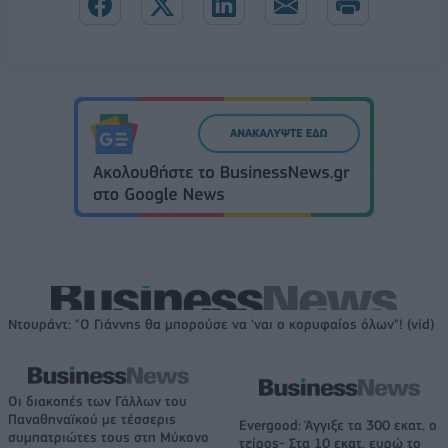
Ντουράντ: "Ο Γιάννης θα μπορούσε να 'ναι ο κορυφαίος όλων"! (vid)
Οι διακοπές των Γάλλων του
Παναθηναϊκού με τέσσερις
Evergood: Άγγιξε τα 300 εκατ. ο
συμπατριώτες τους στη Μύκονο
τζίρος- Στα 10 εκατ. ευρώ το