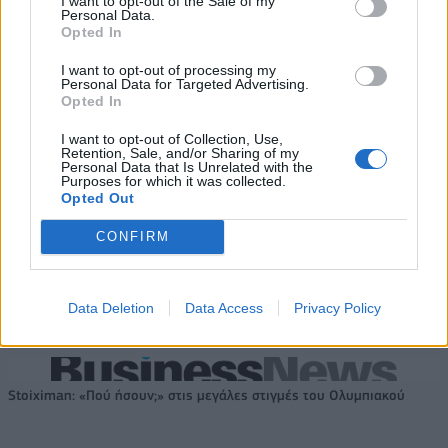
I want to opt-out of the Sale of my
Personal Data.
εξαμήνου – Στα 524,4 εκατ.
εξαμήνου, στα 138 εκατ. ευρώ
Opted In
ευρώ
I want to opt-out of processing my
Personal Data for Targeted Advertising.
Opted In
Η συμφωνία Arval-Athlon αναδιαμορφώνει την αγορά leasing
I want to opt-out of Collection, Use,
Retention, Sale, and/or Sharing of my
Personal Data that Is Unrelated with the
Purposes for which it was collected.
VW: Η δύσκολη εξίσωση της
Alpha Bank: Για πρώτη φορά το
Opted Out
αναδιάρθρωσης
Αρχαίο Θέατρο Επιδαύρου
άνοιξε τις πύλες του σε όλους
CONFIRM
ESG Report 2025: Πώς η ΑΒ Βασιλόπουλος μετατρέπει τη
Data Deletion
Data Access
Privacy Policy
βιωσιμότητα σε καθημερινή πράξη
Stoiximan: «Πού ήσουν;» στις μεγάλες στιγμές του Ολυμπιακού