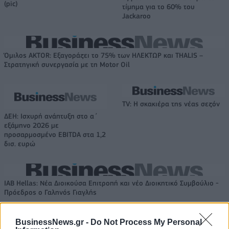
(pic)
τίμημα για το 60% του
Jackaroo
Όμιλος AKTOR: Εξαγοράζει το 75% των ΗΛΕΚΤΩΡ και THALIS –
Στρατηγική συνεργασία με τη Motor Oil
TV: Η σκακιέρα της νέας σεζόν
ΔΕΗ: Ισχυρή ανάπτυξη στο α΄
εξάμηνο 2026 με
προσαρμοσμένο EBITDA στα 1,2
δισ. ευρώ
IAB Hellas: Νέα Διοικούσα Επιτροπή και νέο Διοικητικό Συμβούλιο -
Πρόεδρος ο Γαληνός Γιαγλής
BusinessNews.gr -
Do Not Process My Personal