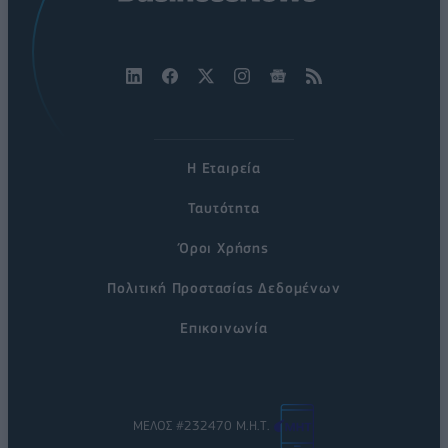
Η Εταιρεία
Ταυτότητα
Όροι Χρήσης
Πολιτική Προστασίας Δεδομένων
Επικοινωνία
ΜΕΛΟΣ #232470 Μ.Η.Τ.