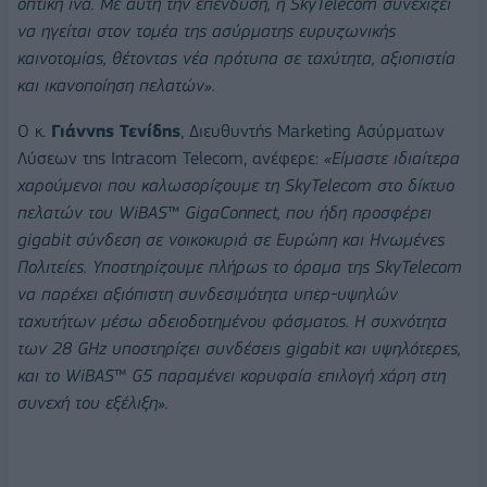
οπτική ίνα. Με αυτή την επένδυση, η SkyTelecom συνεχίζει
να ηγείται στον τομέα της ασύρματης ευρυζωνικής
καινοτομίας, θέτοντας νέα πρότυπα σε ταχύτητα, αξιοπιστία
και ικανοποίηση πελατών».
Ο κ.
Γιάννης Τενίδης
, Διευθυντής Marketing Ασύρματων
Λύσεων της Intracom Telecom, ανέφερε:
«Είμαστε ιδιαίτερα
χαρούμενοι που καλωσορίζουμε τη SkyTelecom στο δίκτυο
πελατών του WiBAS™ GigaConnect, που ήδη προσφέρει
gigabit σύνδεση σε νοικοκυριά σε Ευρώπη και Ηνωμένες
Πολιτείες. Υποστηρίζουμε πλήρως το όραμα της SkyTelecom
να παρέχει αξιόπιστη συνδεσιμότητα υπερ-υψηλών
ταχυτήτων μέσω αδειοδοτημένου φάσματος. Η συχνότητα
των 28 GHz υποστηρίζει συνδέσεις gigabit και υψηλότερες,
και το WiBAS™ G5 παραμένει κορυφαία επιλογή χάρη στη
συνεχή του εξέλιξη».