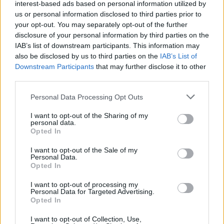
interest-based ads based on personal information utilized by
us or personal information disclosed to third parties prior to
your opt-out. You may separately opt-out of the further
disclosure of your personal information by third parties on the
IAB’s list of downstream participants. This information may
also be disclosed by us to third parties on the
IAB’s List of
Downstream Participants
that may further disclose it to other
third parties.
Personal Data Processing Opt Outs
I want to opt-out of the Sharing of my
personal data.
Opted In
«Η οικογένεια Μπας φέρεται να βρίσκεται κοντά στην απόκτηση της
I want to opt-out of the Sale of my
Βιλερμπάν»
Personal Data.
Opted In
I want to opt-out of processing my
Εθνική Παίδων: Κόντρα στη
Personal Data for Targeted Advertising.
Γεωργία για την πρώτη νίκη στο
Opted In
Όμιλος ΔΕΗ: Νέα συμφωνία για
Ευρωμπάσκετ U16 (live stream)
χαρτοφυλάκιο έργων ΑΠΕ άνω
I want to opt-out of Collection, Use,
των 2 GW σε Πολωνία και