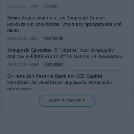
08/08/2026 - 14:08
ΕΛΛΑΔΑ
Ειδικό Χωροταξικό για τον Τουρισμό: Οι νέοι
κανόνες για επενδύσεις, νησιά και προορισμούς υπό
πίεση
08/08/2026 - 13:21
ΤΟΥΡΙΣΜΟΣ
Υπουργείο Εργασίας: Ο “χάρτης” των πληρωμών
από τον e-ΕΦΚΑ και τη ΔΥΠΑ έως τις 14 Αυγούστου
08/08/2026 - 12:58
ΟΙΚΟΝΟΜΙΑ
Οι Hamilton Reserve Bank και SEE Capital
Hamilton Ltd. συνάπτουν συμφωνία υπηρεσιών
μάρκετινγκ
08/08/2026 - 13:44
ΕΠΙΧΕΙΡΗΣΕΙΣ
ΟΛΕΣ ΟΙ ΕΙΔΗΣΕΙΣ
Χρηματιστήριο Αθηνών: Εβδομαδιαία άνοδος
1,76%, κέρδη 23,31% από τις αρχές του έτους
08/08/2026 - 12:36
ΟΙΚΟΝΟΜΙΑ