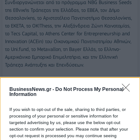
Συνδιοργανώνεται από το πρόγραμμα NBG Business Seeds
της Εθνικής Τράπεζας της Ελλάδας, το ΕΒΕΑ, τον Δήμο
Θεσσαλονίκης, το Αριστοτέλειο Πανεπιστήμιο Θεσσαλονίκης,
το ΕΚΕΤΑ, το ΟΚ!Τhess, την Αλεξάνδρεια Ζώνη Καινοτομίας,
το Τecs Capital, το Athens Center for Entrepreneurship and
Innovation (ACEin) του Οικονομικού Πανεπιστημίου Αθηνών,
το Uni.fund, το Metavallon, τη Bayer Ελλάς, το Ελληνο-
Αμερικάνικο Εμπορικό Επιμελητήριo, και την Ελληνική
Τράπεζα Ανάπτυξης και Επενδύσεων.
BusinessNews.gr -
Do Not Process My Personal
Information
BEYOND 2024
ΚΑΙΝΟΤΟΜΙΑ
If you wish to opt-out of the sale, sharing to third parties, or
processing of your personal or sensitive information for
targeted advertising by us, please use the below opt-out
section to confirm your selection. Please note that after your
opt-out request is processed you may continue seeing