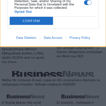
Retention, Sale, and/or Sharing of my
Ουγγαρία
Personal Data that Is Unrelated with the
Purposes for which it was collected.
Opted Out
Fourlis: Συμφωνία για την πώληση συμμετοχής στο Sofia South Ring
CONFIRM
Mall έναντι 49,35 εκατ. ευρώ
Data Deletion
Data Access
Privacy Policy
ΣΚΑΪ: Ολοκληρώθηκε η θητεία
του Γρηγόρη Δημητριάδη - Ο
Χρηματιστήριο Αθηνών:
Γιάννης Αλαφούζος επιστρέφει
Εβδομαδιαία άνοδος 1,76%,
στη θέση του CEO
κέρδη 23,31% από τις αρχές
του έτους
Media: Με ενίσχυση 8 εκατ. ευρώ σε 451 επιχειρήσεις ξεκίνησε το
πρόγραμμα στήριξης- Κάλυψη εισφορών ΕΔΟΕΑΠ
Η Toyota φέρνει νέα γενιά
Σε κινεζική… πολιορκία η