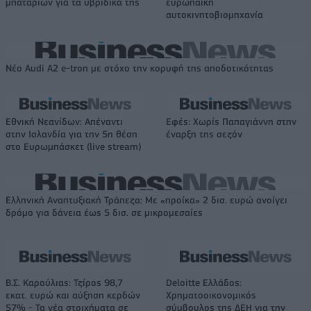
μπαταριών για τα υβριδικά της
ευρωπαϊκή
αυτοκινητοβιομηχανία
Νέο Audi A2 e-tron με στόχο την κορυφή της αποδοτικότητας
Εθνική Νεανίδων: Απέναντι
Εφές: Χωρίς Παπαγιάννη στην
στην Ισλανδία για την 5η θέση
έναρξη της σεζόν
στο Ευρωμπάσκετ (live stream)
Ελληνική Αναπτυξιακή Τράπεζα: Με «προίκα» 2 δισ. ευρώ ανοίγει
δρόμο για δάνεια έως 5 δισ. σε μικρομεσαίες
Β.Σ. Καρούλιας: Τζίρος 98,7
Deloitte Ελλάδος:
εκατ. ευρώ και αύξηση κερδών
Χρηματοοικονομικός
57% - Τα νέα στοιχήματα σε
σύμβουλος της ΔΕΗ για την