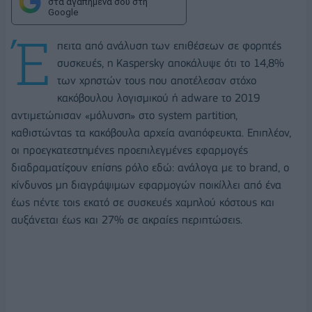
στα αγαπημένα σου στη
Google
Έ
πειτα από ανάλυση των επιθέσεων σε φορητές
συσκευές, η Kaspersky αποκάλυψε ότι το 14,8%
των χρηστών τους που αποτέλεσαν στόχο
κακόβουλου λογισμικού ή adware το 2019
αντιμετώπισαν «μόλυνση» στο system partition,
καθιστώντας τα κακόβουλα αρχεία αναπόφευκτα. Επιπλέον,
οι προεγκατεστημένες προεπιλεγμένες εφαρμογές
διαδραματίζουν επίσης ρόλο εδώ: ανάλογα με το brand, ο
κίνδυνος μη διαγράψιμων εφαρμογών ποικίλλει από ένα
έως πέντε τοις εκατό σε συσκευές χαμηλού κόστους και
αυξάνεται έως και 27% σε ακραίες περιπτώσεις.