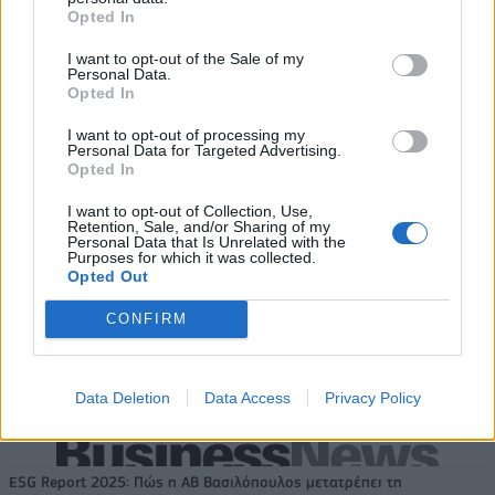
Opted In
Viohalco: Αυξημένος κατά 14%
ΥΠΕΘΟΟ: Νέες επενδύσεις 1
ο τζίρος στο α' εξάμηνο, στα 4,3
δισ. ευρώ ως το 2028 για την
I want to opt-out of the Sale of my
δισ. ευρώ – Στα 446 εκατ. ευρώ
Ενέργεια
Personal Data.
τα EBITDA
Opted In
I want to opt-out of processing my
Personal Data for Targeted Advertising.
Η συμφωνία Arval-Athlon αναδιαμορφώνει την αγορά leasing
Opted In
I want to opt-out of Collection, Use,
Retention, Sale, and/or Sharing of my
Personal Data that Is Unrelated with the
VW: Η δύσκολη εξίσωση της
18η συνεχόμενη χρονιά για τον
Purposes for which it was collected.
αναδιάρθρωσης
ΟΤΕ στη διεθνή σειρά δεικτών
Opted Out
FTSE4Good
CONFIRM
Alpha Bank: Για πρώτη φορά το Αρχαίο Θέατρο Επιδαύρου άνοιξε τις
πύλες του σε όλους
Data Deletion
Data Access
Privacy Policy
ESG Report 2025: Πώς η ΑΒ Βασιλόπουλος μετατρέπει τη