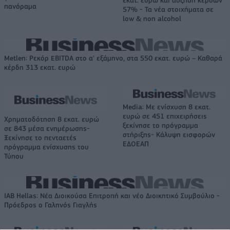
εκατ. ευρώ και αύξηση κερδών
πανόραμα
57% - Τα νέα στοιχήματα σε
low & non alcohol
Metlen: Ρεκόρ EBITDA στο α' εξάμηνο, στα 550 εκατ. ευρώ – Καθαρά
κέρδη 313 εκατ. ευρώ
Media: Με ενίσχυση 8 εκατ.
ευρώ σε 451 επιχειρήσεις
Χρηματοδότηση 8 εκατ. ευρώ
ξεκίνησε το πρόγραμμα
σε 843 μέσα ενημέρωσης-
στήριξης- Κάλυψη εισφορών
Ξεκίνησε το πενταετές
ΕΔΟΕΑΠ
πρόγραμμα ενίσχυσης του
Τύπου
IAB Hellas: Νέα Διοικούσα Επιτροπή και νέο Διοικητικό Συμβούλιο -
Πρόεδρος ο Γαληνός Γιαγλής