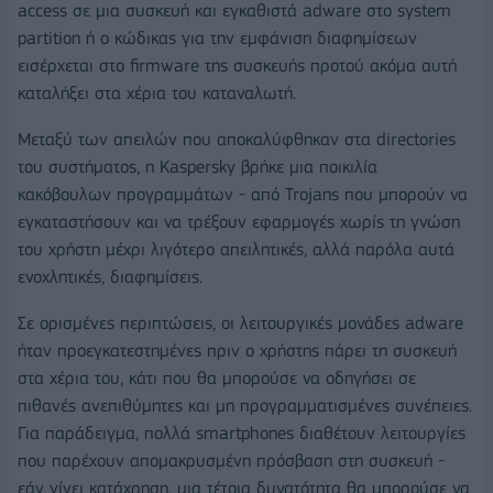
access σε μια συσκευή και εγκαθιστά adware στο system
partition ή ο κώδικας για την εμφάνιση διαφημίσεων
εισέρχεται στο firmware της συσκευής προτού ακόμα αυτή
καταλήξει στα χέρια του καταναλωτή.
Μεταξύ των απειλών που αποκαλύφθηκαν στα directories
του συστήματος, η Kaspersky βρήκε μια ποικιλία
κακόβουλων προγραμμάτων - από Trojans που μπορούν να
εγκαταστήσουν και να τρέξουν εφαρμογές χωρίς τη γνώση
του χρήστη μέχρι λιγότερο απειλητικές, αλλά παρόλα αυτά
ενοχλητικές, διαφημίσεις.
Σε ορισμένες περιπτώσεις, οι λειτουργικές μονάδες adware
ήταν προεγκατεστημένες πριν ο χρήστης πάρει τη συσκευή
στα χέρια του, κάτι που θα μπορούσε να οδηγήσει σε
πιθανές ανεπιθύμητες και μη προγραμματισμένες συνέπειες.
Για παράδειγμα, πολλά smartphones διαθέτουν λειτουργίες
που παρέχουν απομακρυσμένη πρόσβαση στη συσκευή -
εάν γίνει κατάχρηση, μια τέτοια δυνατότητα θα μπορούσε να