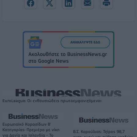
EuroLeague: Οι ενθουσιώδεις πρωτοεμφανιζόμενοι
Ευρωπαϊκό Κορασίδων Β'
Κατηγορίας: Πρεμιέρα με νίκη
Β.Σ. Καρούλιας: Τζίρος 98,7
για Δανία και Ισλανδία - Το