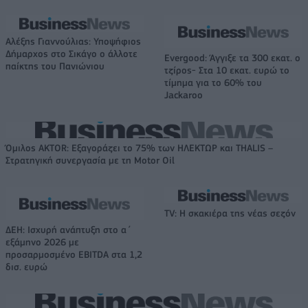
Αλέξης Γιαννούλιας: Υποψήφιος
Δήμαρχος στο Σικάγο ο άλλοτε
Evergood: Άγγιξε τα 300 εκατ. ο
παίκτης του Πανιώνιου
τζίρος- Στα 10 εκατ. ευρώ το
τίμημα για το 60% του
Jackaroo
Όμιλος AKTOR: Εξαγοράζει το 75% των ΗΛΕΚΤΩΡ και THALIS –
Στρατηγική συνεργασία με τη Motor Oil
TV: Η σκακιέρα της νέας σεζόν
ΔΕΗ: Ισχυρή ανάπτυξη στο α΄
εξάμηνο 2026 με
προσαρμοσμένο EBITDA στα 1,2
δισ. ευρώ