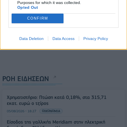
Purposes for which it was collected.
Opted Out
CONFIRM
Data Deletion
Data Access
Privacy Policy
ΡΟΗ ΕΙΔΗΣΕΩΝ
Χρηματιστήριο: Πτώση κατά 0,18%, στα 315,71
εκατ. ευρώ ο τζίρος
05/08/2026 - 18:27
ΟΙΚΟΝΟΜΙΑ
Είσοδος της γαλλικής Meridiam στην ηλεκτρική