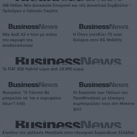
IAB Hellas: Νέα Διοικούσα Επιτροπή και νέο Διοικητικό Συμβούλιο -
Πρόεδρος ο Γαληνός Γιαγλής
Νέο Audi A2 e-tron με στόχο
Η Chery επενδύει 75 εκατ.
την κορυφή της
δολάρια στην KG Mobility
αποδοτικότητας
Το FIAT 500 Hybrid τώρα από 18.990 ευρώ
Ντουράντ: "Ο Γιάννης θα
Οι διακοπές των Γάλλων του
μπορούσε να 'ναι ο κορυφαίος
Παναθηναϊκού με τέσσερις
όλων"! (vid)
συμπατριώτες τους στη Μύκονο
(pic)
Είσοδος της γαλλικής Meridiam στην ηλεκτρική διασύνδεση Ελλάδας