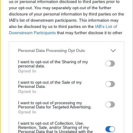
us or personal information disclosed to third parties prior to
your opt-out. You may separately opt-out of the further
disclosure of your personal information by third parties on the
IAB’s list of downstream participants. This information may
Stoiximan: «Πού ήσουν;» στις μεγάλες στιγμές του Ολυμπιακού
also be disclosed by us to third parties on the
IAB’s List of
Downstream Participants
that may further disclose it to other
third parties.
Personal Data Processing Opt Outs
ΠΕΡΙΣΣΌΤΕΡΑ ΣΕ ΑΥΤΉ ΤΗΝ ΚΑΤΗΓΟΡΊΑ
I want to opt-out of the Sharing of my
personal data.
Opted In
I want to opt-out of the Sale of my
Personal Data.
Opted In
ΣΕΚΕΕ: Φεύγει για
I want to opt-out of processing my
Βαρκελώνη η Ελληνική
Η κατάργηση των τελών
Personal Data for Targeted Advertising.
Αποστολή
Opted In
περιαγωγής θα φέρει 300
εκατ. νέους πελάτες
18/02/2014 - 02:00
I want to opt-out of Collection, Use,
Retention, Sale, and/or Sharing of my
18/02/2014 - 02:00
Personal Data that Is Unrelated with the