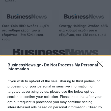
– Κύπρου
Coca-Cola HBC: Άνοδος 11,4%
Cenergy Holdings: Άνοδος 45%
στα καθαρά κέρδη του α΄
στα καθαρά κέρδη του α΄
εξαμήνου – Στα 524,4 εκατ.
εξαμήνου, στα 138 εκατ. ευρώ
ευρώ
Η συμφωνία Arval-Athlon αναδιαμορφώνει την αγορά leasing
BusinessNews.gr -
Do Not Process My Personal
Information
VW: Η δύσκολη εξίσωση της
Alpha Bank: Για πρώτη φορά το
If you wish to opt-out of the sale, sharing to third parties, or
αναδιάρθρωσης
Αρχαίο Θέατρο Επιδαύρου
processing of your personal or sensitive information for
άνοιξε τις πύλες του σε όλους
targeted advertising by us, please use the below opt-out
section to confirm your selection. Please note that after your
opt-out request is processed you may continue seeing
ESG Report 2025: Πώς η ΑΒ Βασιλόπουλος μετατρέπει τη
interest-based ads based on personal information utilized by
βιωσιμότητα σε καθημερινή πράξη