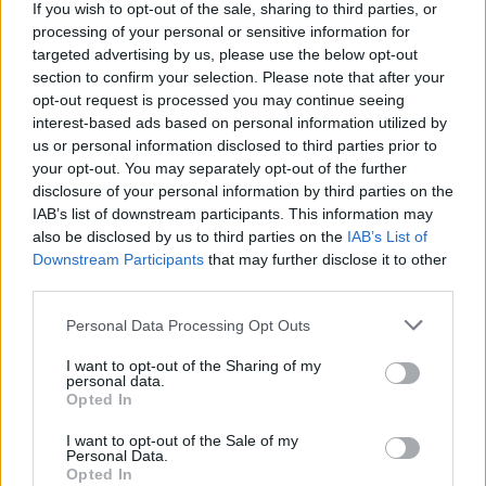
Τύπου
If you wish to opt-out of the sale, sharing to third parties, or
processing of your personal or sensitive information for
targeted advertising by us, please use the below opt-out
section to confirm your selection. Please note that after your
Η Chery επενδύει 75 εκατ. δολάρια στην KG Mobility
opt-out request is processed you may continue seeing
interest-based ads based on personal information utilized by
us or personal information disclosed to third parties prior to
your opt-out. You may separately opt-out of the further
Το FIAT 500 Hybrid τώρα από
Ατρόμητος και Novibet
disclosure of your personal information by third parties on the
18.990 ευρώ
συνεχίζουν μαζί: Ανανέωση της
συνεργασίας τους μέχρι το
IAB’s list of downstream participants. This information may
2028
also be disclosed by us to third parties on the
IAB’s List of
Downstream Participants
that may further disclose it to other
third parties.
18η συνεχόμενη χρονιά για τον ΟΤΕ στη διεθνή σειρά δεικτών
Personal Data Processing Opt Outs
FTSE4Good
I want to opt-out of the Sharing of my
personal data.
Opted In
Alpha Bank: Για πρώτη φορά το Αρχαίο Θέατρο Επιδαύρου άνοιξε τις
πύλες του σε όλους
I want to opt-out of the Sale of my
Personal Data.
Opted In