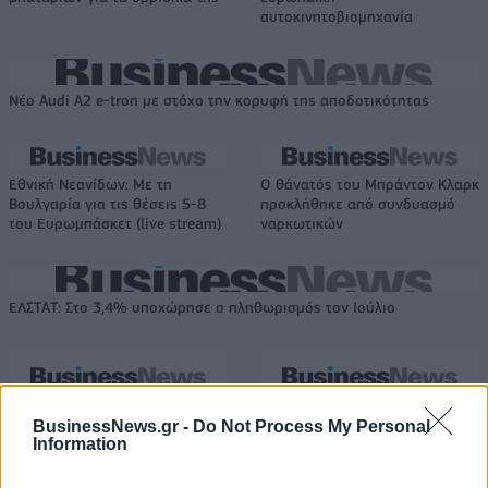
αυτοκινητοβιομηχανία
Νέο Audi A2 e-tron με στόχο την κορυφή της αποδοτικότητας
Εθνική Νεανίδων: Με τη
O θάνατός του Μπράντον Κλαρκ
Βουλγαρία για τις θέσεις 5-8
προκλήθηκε από συνδυασμό
του Ευρωμπάσκετ (live stream)
ναρκωτικών
ΕΛΣΤΑΤ: Στο 3,4% υποχώρησε ο πληθωρισμός τον Ιούλιο
Χρηματοδότηση 8 εκατ. ευρώ
Metlen: Ρεκόρ EBITDA στο α'
BusinessNews.gr -
Do Not Process My Personal
σε 843 μέσα ενημέρωσης-
εξάμηνο, στα 550 εκατ. ευρώ –
Information
Ξεκίνησε το πενταετές
Καθαρά κέρδη 313 εκατ. ευρώ
πρόγραμμα ενίσχυσης του