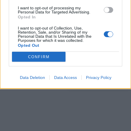
I want to opt-out of processing my
Personal Data for Targeted Advertising.
Opted In
ΠΕΡΙΣΣΌΤΕΡΑ ΣΕ ΑΥΤΉ ΤΗΝ ΚΑΤΗΓΟΡΊΑ
I want to opt-out of Collection, Use,
Retention, Sale, and/or Sharing of my
Personal Data that Is Unrelated with the
Purposes for which it was collected.
Opted Out
CONFIRM
Ξεκινά σήμερα η εμπορική
Πώς η Microsoft αλλάζει
διάθεση των iPhone 11
τα δεδομένα στην
εκπαίδευση
Data Deletion
Data Access
Privacy Policy
27/09/2019 - 10:07
27/09/2019 - 12:48