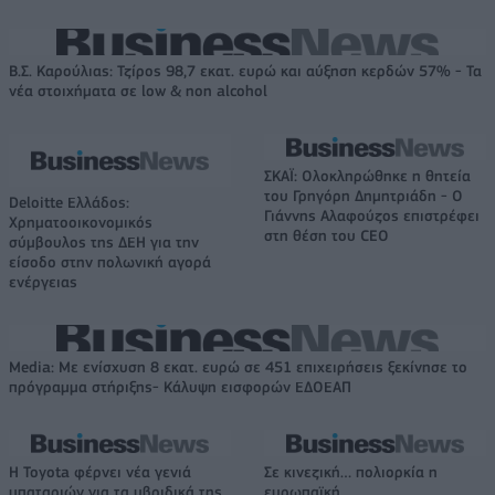
Β.Σ. Καρούλιας: Τζίρος 98,7 εκατ. ευρώ και αύξηση κερδών 57% - Τα
νέα στοιχήματα σε low & non alcohol
ΣΚΑΪ: Ολοκληρώθηκε η θητεία
του Γρηγόρη Δημητριάδη - Ο
Deloitte Ελλάδος:
Γιάννης Αλαφούζος επιστρέφει
Χρηματοοικονομικός
στη θέση του CEO
σύμβουλος της ΔΕΗ για την
είσοδο στην πολωνική αγορά
ενέργειας
Media: Με ενίσχυση 8 εκατ. ευρώ σε 451 επιχειρήσεις ξεκίνησε το
πρόγραμμα στήριξης- Κάλυψη εισφορών ΕΔΟΕΑΠ
Η Toyota φέρνει νέα γενιά
Σε κινεζική… πολιορκία η
μπαταριών για τα υβριδικά της
ευρωπαϊκή