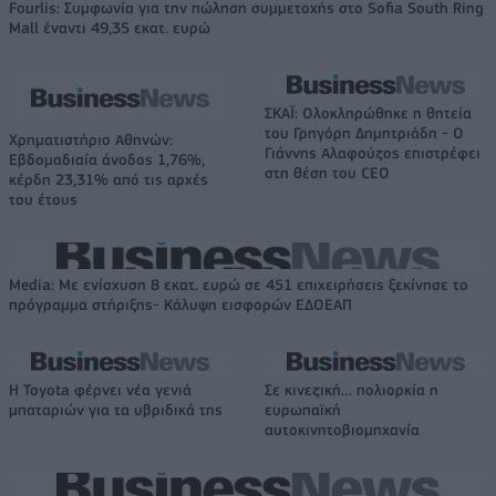
Fourlis: Συμφωνία για την πώληση συμμετοχής στο Sofia South Ring
Mall έναντι 49,35 εκατ. ευρώ
ΣΚΑΪ: Ολοκληρώθηκε η θητεία
του Γρηγόρη Δημητριάδη - Ο
Χρηματιστήριο Αθηνών:
Γιάννης Αλαφούζος επιστρέφει
Εβδομαδιαία άνοδος 1,76%,
στη θέση του CEO
κέρδη 23,31% από τις αρχές
του έτους
Media: Με ενίσχυση 8 εκατ. ευρώ σε 451 επιχειρήσεις ξεκίνησε το
πρόγραμμα στήριξης- Κάλυψη εισφορών ΕΔΟΕΑΠ
Η Toyota φέρνει νέα γενιά
Σε κινεζική… πολιορκία η
μπαταριών για τα υβριδικά της
ευρωπαϊκή
αυτοκινητοβιομηχανία