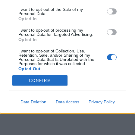
ΠΕΡΙΣΣΌΤΕΡΑ ΣΕ ΑΥΤΉ ΤΗΝ ΚΑΤΗΓΟΡΊΑ
I want to opt-out of the Sale of my
Personal Data.
Opted In
I want to opt-out of processing my
Personal Data for Targeted Advertising.
Opted In
Bosch: Νέος αισθητήρας
I want to opt-out of Collection, Use,
Retention, Sale, and/or Sharing of my
εντοπισμού χώρου
Personal Data that Is Unrelated with the
στάθμευσης
Πρόστιμο-ρεκόρ 170 εκατ.
Purposes for which it was collected.
Opted Out
στη Google για παραβίαση
05/09/2019 - 13:04
παιδικών προσωπικών
CONFIRM
δεδομένων στο YouTube
04/09/2019 - 20:37
Data Deletion
Data Access
Privacy Policy