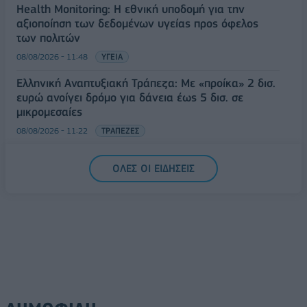
Health Monitoring: Η εθνική υποδομή για την
αξιοποίηση των δεδομένων υγείας προς όφελος
των πολιτών
08/08/2026 - 11:48
ΥΓΕΙΑ
Ελληνική Αναπτυξιακή Τράπεζα: Με «προίκα» 2 δισ.
ευρώ ανοίγει δρόμο για δάνεια έως 5 δισ. σε
μικρομεσαίες
08/08/2026 - 11:22
ΤΡΑΠΕΖΕΣ
5G παντού, 6G στον ορίζοντα: Πού βρίσκεται η
ΟΛΕΣ ΟΙ ΕΙΔΗΣΕΙΣ
Ελλάδα στη μεγάλη τεχνολογική μετάβαση
08/08/2026 - 10:54
ΤΕΧΝΟΛΟΓΙΑ