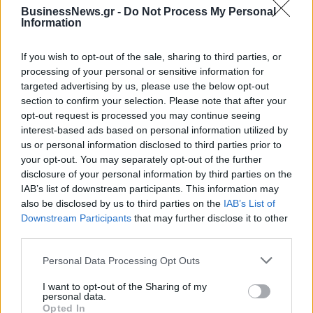
BusinessNews.gr -
Do Not Process My Personal
Η Chery επενδύει 75 εκατ. δολάρια στην KG Mobility
Information
If you wish to opt-out of the sale, sharing to third parties, or
processing of your personal or sensitive information for
Το FIAT 500 Hybrid τώρα από
Ατρόμητος και Novibet
18.990 ευρώ
συνεχίζουν μαζί: Ανανέωση της
targeted advertising by us, please use the below opt-out
συνεργασίας τους μέχρι το
section to confirm your selection. Please note that after your
2028
opt-out request is processed you may continue seeing
interest-based ads based on personal information utilized by
us or personal information disclosed to third parties prior to
your opt-out. You may separately opt-out of the further
18η συνεχόμενη χρονιά για τον ΟΤΕ στη διεθνή σειρά δεικτών
disclosure of your personal information by third parties on the
FTSE4Good
IAB’s list of downstream participants. This information may
also be disclosed by us to third parties on the
IAB’s List of
Downstream Participants
that may further disclose it to other
Alpha Bank: Για πρώτη φορά το Αρχαίο Θέατρο Επιδαύρου άνοιξε τις
third parties.
πύλες του σε όλους
Personal Data Processing Opt Outs
I want to opt-out of the Sharing of my
personal data.
Opted In