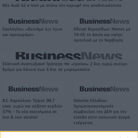
Νέο Audi A2 e-tron με στόχο την κορυφή της αποδοτικότητας
Σασλόγλου: «Ξεχνάμε ό,τι έγινε
Εθνική Κορασίδων: Νίκησε με
και προχωράμε»
74-65 τη Δανία και παίζει
ημιτελικό με τη Νορβηγία
Ελληνική Αναπτυξιακή Τράπεζα: Με «προίκα» 2 δισ. ευρώ ανοίγει
δρόμο για δάνεια έως 5 δισ. σε μικρομεσαίες
Β.Σ. Καρούλιας: Τζίρος 98,7
Deloitte Ελλάδος:
εκατ. ευρώ και αύξηση κερδών
Χρηματοοικονομικός
57% - Τα νέα στοιχήματα σε
σύμβουλος της ΔΕΗ για την
low & non alcohol
είσοδο στην πολωνική αγορά
ενέργειας