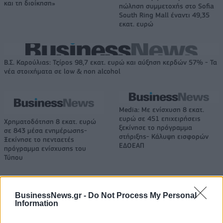
και τη διοίκηση»
πώληση συμμετοχής στο Sofia
South Ring Mall έναντι 49,35
εκατ. ευρώ
Β.Σ. Καρούλιας: Τζίρος 98,7 εκατ. ευρώ και αύξηση κερδών 57% - Τα
νέα στοιχήματα σε low & non alcohol
Media: Με ενίσχυση 8 εκατ.
ευρώ σε 451 επιχειρήσεις
Χρηματοδότηση 8 εκατ. ευρώ
ξεκίνησε το πρόγραμμα
σε 843 μέσα ενημέρωσης-
στήριξης- Κάλυψη εισφορών
Ξεκίνησε το πενταετές
ΕΔΟΕΑΠ
πρόγραμμα ενίσχυσης του
Τύπου
BusinessNews.gr -
Do Not Process My Personal
IAB Hellas: Νέα Διοικούσα Επιτροπή και νέο Διοικητικό Συμβούλιο -
Information
Πρόεδρος ο Γαληνός Γιαγλής