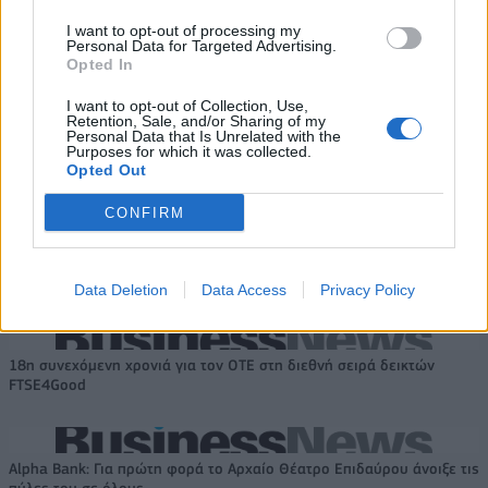
εξάμηνο, στα 550 εκατ. ευρώ –
τον Τουρισμό: Στρατηγικό
I want to opt-out of processing my
Καθαρά κέρδη 313 εκατ. ευρώ
εργαλείο για βιώσιμη
Personal Data for Targeted Advertising.
τουριστική ανάπτυξη
Opted In
I want to opt-out of Collection, Use,
Retention, Sale, and/or Sharing of my
Personal Data that Is Unrelated with the
Η Chery επενδύει 75 εκατ. δολάρια στην KG Mobility
Purposes for which it was collected.
Opted Out
CONFIRM
Το FIAT 500 Hybrid τώρα από
Ατρόμητος και Novibet
18.990 ευρώ
συνεχίζουν μαζί: Ανανέωση της
συνεργασίας τους μέχρι το
2028
Data Deletion
Data Access
Privacy Policy
18η συνεχόμενη χρονιά για τον ΟΤΕ στη διεθνή σειρά δεικτών
FTSE4Good
Alpha Bank: Για πρώτη φορά το Αρχαίο Θέατρο Επιδαύρου άνοιξε τις