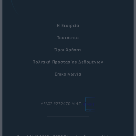
Η Εταιρεία
Ταυτότητα
Όροι Χρήσης
Πολιτική Προστασίας Δεδομένων
Επικοινωνία
ΜΕΛΟΣ #232470 Μ.Η.Τ.