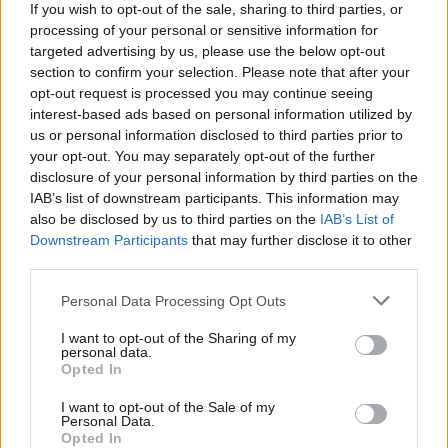
If you wish to opt-out of the sale, sharing to third parties, or
processing of your personal or sensitive information for
Η Toyota φέρνει νέα γενιά
Σε κινεζική… πολιορκία η
targeted advertising by us, please use the below opt-out
μπαταριών για τα υβριδικά της
ευρωπαϊκή
section to confirm your selection. Please note that after your
αυτοκινητοβιομηχανία
opt-out request is processed you may continue seeing
interest-based ads based on personal information utilized by
us or personal information disclosed to third parties prior to
Νέο Audi A2 e-tron με στόχο την κορυφή της αποδοτικότητας
your opt-out. You may separately opt-out of the further
disclosure of your personal information by third parties on the
IAB’s list of downstream participants. This information may
also be disclosed by us to third parties on the
IAB’s List of
Δόξα Λευκάδας: Έβδομη
Platon BC: «Στόχος μας στις
Downstream Participants
that may further disclose it to other
μεταγραφή ο Τζος Σάρμα (vid)
ακαδημίες να εξελίσσονται οι
third parties.
παίκτες»
Personal Data Processing Opt Outs
I want to opt-out of the Sharing of my
ΕΛΣΤΑΤ: Στο 3,4% υποχώρησε ο πληθωρισμός τον Ιούλιο
personal data.
Opted In
I want to opt-out of the Sale of my
Personal Data.
Opted In
Metlen: Ρεκόρ EBITDA στο α'
Ειδικό Χωροταξικό Πλαίσιο για