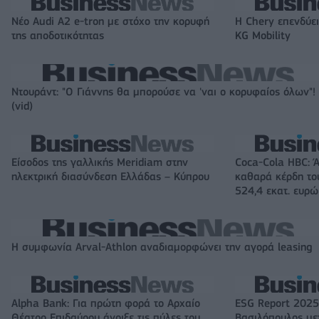
Νέο Audi A2 e-tron με στόχο την κορυφή
Η Chery επενδύει
της αποδοτικότητας
KG Mobility
Ντουράντ: "Ο Γιάννης θα μπορούσε να 'ναι ο κορυφαίος όλων"!
(vid)
Είσοδος της γαλλικής Meridiam στην
Coca-Cola HBC: 
ηλεκτρική διασύνδεση Ελλάδας – Κύπρου
καθαρά κέρδη το
524,4 εκατ. ευρώ
Η συμφωνία Arval-Athlon αναδιαμορφώνει την αγορά leasing
Alpha Bank: Για πρώτη φορά το Αρχαίο
ESG Report 2025
Θέατρο Επιδαύρου άνοιξε τις πύλες του
Βασιλόπουλος μετ