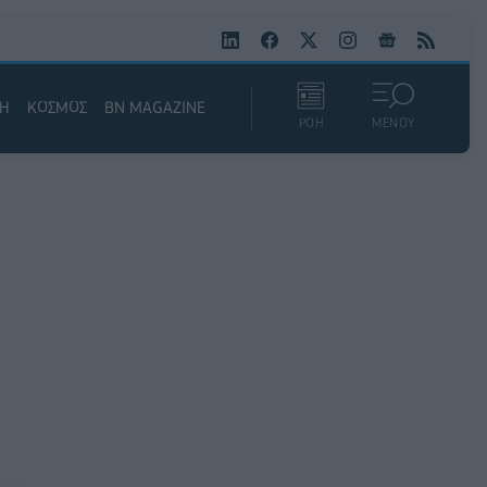
ΚΗ
ΚΟΣΜΟΣ
BN MAGAZINE
ΡΟΗ
ΜΕΝΟΥ