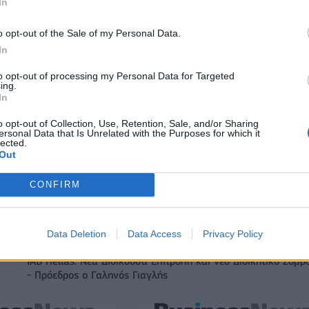
In
o opt-out of the Sale of my Personal Data.
In
to opt-out of processing my Personal Data for Targeted
ing.
In
Αλέξης Γιαννούλιας: Υποψήφιος Δήμαρχος στο Σικάγο ο άλλ
o opt-out of Collection, Use, Retention, Sale, and/or Sharing
παίκτης του Πανιώνιου
ersonal Data that Is Unrelated with the Purposes for which it
lected.
Out
ξαγοράζει το 75% των
ΔΕΗ: Ισχυρή ανάπτυξη στο α΄ εξάμη
CONFIRM
LIS – Στρατηγική
2026 με προσαρμοσμένο EBITDA στα
 Motor Oil
δισ. ευρώ
Data Deletion
Data Access
Privacy Policy
IAB Hellas: Νέα Διοικούσα Επιτροπή και νέο Διοικητικό Συμβ
- Πρόεδρος ο Γαληνός Γιαγλής