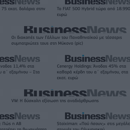
 75 εκατ. δολάρια στην
Το FIAT 500 Hybrid τώρα από 18.99
ευρώ
Οι διακοπές των Γάλλων του Παναθηναϊκού με τέσσερις
συμπατριώτες τους στη Μύκονο (pic)
Άνοδος 11,4% στα
Cenergy Holdings: Άνοδος 45% στα
υ α΄ εξαμήνου – Στα
καθαρά κέρδη του α΄ εξαμήνου, στα
εκατ. ευρώ
VW: Η δύσκολη εξίσωση της αναδιάρθρωσης
: Πώς η ΑΒ
Stoiximan: «Πού ήσουν;» στις μεγάλε
ατρέπει τη βιωσιμότητα
στιγμές του Ολυμπιακού