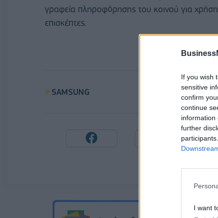
γραφεία πληροφόρησης του κοινού για χρήσ
επισκέπτες.
Business
If you wish 
sensitive in
SAMSUNG
confirm you
continue se
information 
further disc
participants
Downstream 
Persona
I want t