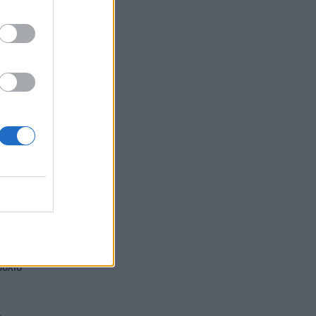
οτε
νο
 1,2
ούλιο