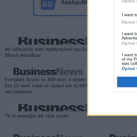
Opted 
I want t
Opted 
I want 
Advertis
Opted 
Με Λιθουανία στον προημιτελικό του Ευρωπαϊκού Β' κατ. η
I want t
Εθνική Νεανίδων
of my P
was col
Opted 
Evergood: Άγγιξε τα 300 εκατ. ο τζίρος-
Όμιλος AKTOR: Ε
Στα 10 εκατ. ευρώ το τίμημα για το 60%
ΗΛΕΚΤΩΡ και THA
του Jackaroo
συνεργασία με τη
TV: Η σκακιέρα της νέας σεζόν