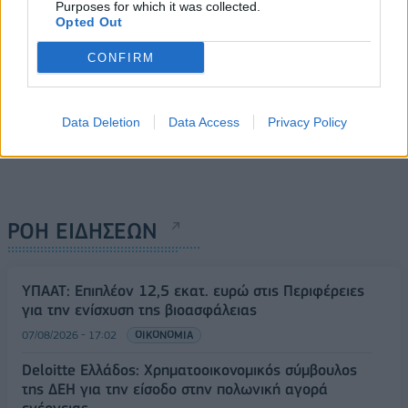
Purposes for which it was collected.
Opted Out
CONFIRM
Data Deletion
Data Access
Privacy Policy
ΡΟΗ ΕΙΔΗΣΕΩΝ
ΥΠΑΑΤ: Επιπλέον 12,5 εκατ. ευρώ στις Περιφέρειες
για την ενίσχυση της βιοασφάλειας
07/08/2026 - 17:02
ΟΙΚΟΝΟΜΙΑ
Deloitte Ελλάδος: Χρηματοοικονομικός σύμβουλος
της ΔΕΗ για την είσοδο στην πολωνική αγορά