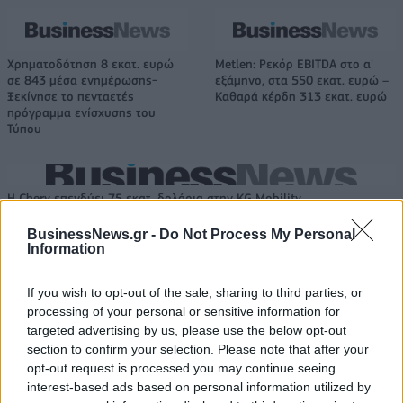
Χρηματοδότηση 8 εκατ. ευρώ
Metlen: Ρεκόρ EBITDA στο α'
σε 843 μέσα ενημέρωσης-
εξάμηνο, στα 550 εκατ. ευρώ –
Ξεκίνησε το πενταετές
Καθαρά κέρδη 313 εκατ. ευρώ
πρόγραμμα ενίσχυσης του
Τύπου
Η Chery επενδύει 75 εκατ. δολάρια στην KG Mobility
BusinessNews.gr -
Do Not Process My Personal
Information
Το FIAT 500 Hybrid τώρα από
Ατρόμητος και Novibet
18.990 ευρώ
συνεχίζουν μαζί: Ανανέωση της
If you wish to opt-out of the sale, sharing to third parties, or
συνεργασίας τους μέχρι το
processing of your personal or sensitive information for
2028
targeted advertising by us, please use the below opt-out
section to confirm your selection. Please note that after your
opt-out request is processed you may continue seeing
18η συνεχόμενη χρονιά για τον ΟΤΕ στη διεθνή σειρά δεικτών
interest-based ads based on personal information utilized by
FTSE4Good