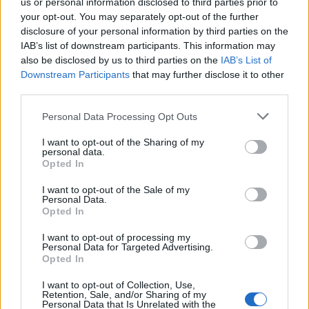
us or personal information disclosed to third parties prior to
your opt-out. You may separately opt-out of the further
disclosure of your personal information by third parties on the
IAB’s list of downstream participants. This information may
Alpha Bank: Για πρώτη φορά το Αρχαίο Θέατρο Επιδαύρου άνοιξε τις
also be disclosed by us to third parties on the
IAB’s List of
πύλες του σε όλους
Downstream Participants
that may further disclose it to other
third parties.
Personal Data Processing Opt Outs
I want to opt-out of the Sharing of my
ΠΕΡΙΣΣΌΤΕΡΑ ΣΕ ΑΥΤΉ ΤΗΝ ΚΑΤΗΓΟΡΊΑ
personal data.
Opted In
I want to opt-out of the Sale of my
Personal Data.
Opted In
Business Conference της
I want to opt-out of processing my
Grant Thornton
Ξεκινούν συνεργασία IST
Personal Data for Targeted Advertising.
Opted In
College και LSB University
26/11/2013 - 02:00
26/11/2013 - 02:00
I want to opt-out of Collection, Use,
Retention, Sale, and/or Sharing of my
Personal Data that Is Unrelated with the