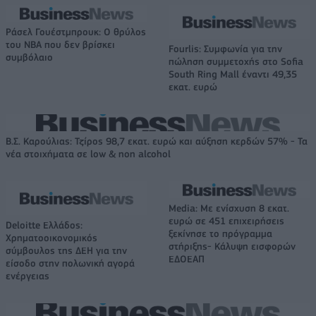
Ράσελ Γουέστμπρουκ: Ο θρύλος
του NBA που δεν βρίσκει
Fourlis: Συμφωνία για την
συμβόλαιο
πώληση συμμετοχής στο Sofia
South Ring Mall έναντι 49,35
εκατ. ευρώ
Β.Σ. Καρούλιας: Τζίρος 98,7 εκατ. ευρώ και αύξηση κερδών 57% - Τα
νέα στοιχήματα σε low & non alcohol
Media: Με ενίσχυση 8 εκατ.
ευρώ σε 451 επιχειρήσεις
Deloitte Ελλάδος:
ξεκίνησε το πρόγραμμα
Χρηματοοικονομικός
στήριξης- Κάλυψη εισφορών
σύμβουλος της ΔΕΗ για την
ΕΔΟΕΑΠ
είσοδο στην πολωνική αγορά
ενέργειας