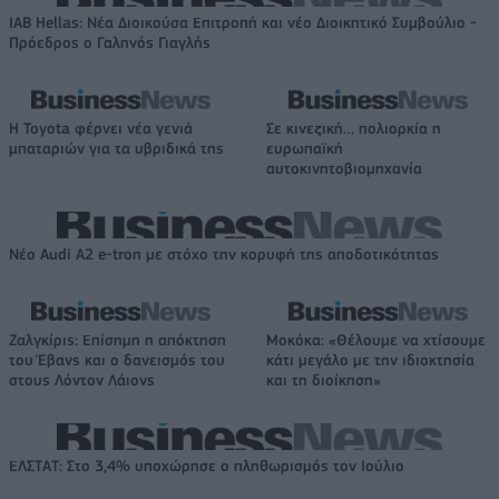
IAB Hellas: Νέα Διοικούσα Επιτροπή και νέο Διοικητικό Συμβούλιο -
Πρόεδρος ο Γαληνός Γιαγλής
Η Toyota φέρνει νέα γενιά
Σε κινεζική… πολιορκία η
μπαταριών για τα υβριδικά της
ευρωπαϊκή
αυτοκινητοβιομηχανία
Νέο Audi A2 e-tron με στόχο την κορυφή της αποδοτικότητας
Ζαλγκίρις: Επίσημη η απόκτηση
Μοκόκα: «Θέλουμε να χτίσουμε
του Έβανς και ο δανεισμός του
κάτι μεγάλο με την ιδιοκτησία
στους Λόντον Λάιονς
και τη διοίκηση»
ΕΛΣΤΑΤ: Στο 3,4% υποχώρησε ο πληθωρισμός τον Ιούλιο