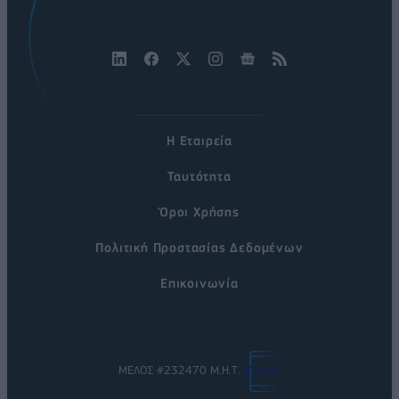
Η Εταιρεία
Ταυτότητα
Όροι Χρήσης
Πολιτική Προστασίας Δεδομένων
Επικοινωνία
ΜΕΛΟΣ #232470 Μ.Η.Τ.