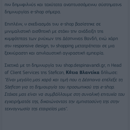
πιο δημοφιλούς και ταχύτατα αναπτυσσόμενου σύστηματος
δημιουργίας e-shop σήμερα.
Επιπλέον, ο σχεδιασμός του e-shop βασίστηκε σε
μινιμαλιστική αισθητική με στόχο την ανάδειξη της
κομψότητας των ρούχων της Δέσποινας Βανδή, ενώ χάρη
στο responsive design, το shopping μετατρέπεται σε μια
ξεκούραστη και απολαυστική αγοραστική εμπειρία.
Σχετικά με τη δημιουργία του shop.despinavandi.gr, η Head
of Client Services της Steficon,
Kάτια Βλαντίκα
δήλωσε:
"Είναι μεγάλη μας χαρά και τιμή που η Δέσποινα επέλεξε τη
Steficon για τη δημιουργία του προσωπικού της e-shop.
Στόχος μας είναι να συμβάλλουμε στη συνολική επιτυχία του
εγχειρήματός της, δικαιώνοντας την εμπιστοσύνη της στην
τεχνογνωσία της εταιρείας μας".