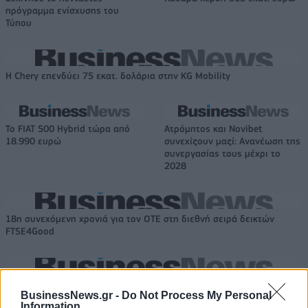
πρόγραμμα ενίσχυσης του
Τύπου
Η Chery επενδύει 75 εκατ. δολάρια στην KG Mobility
Το FIAT 500 Hybrid τώρα από
Ατρόμητος και Novibet
18.990 ευρώ
συνεχίζουν μαζί: Ανανέωση της
συνεργασίας τους μέχρι το
2028
18η συνεχόμενη χρονιά για τον ΟΤΕ στη διεθνή σειρά δεικτών
FTSE4Good
Alpha Bank: Για πρώτη φορά το Αρχαίο Θέατρο Επιδαύρου άνοιξε τις
BusinessNews.gr -
Do Not Process My Personal
πύλες του σε όλους
Information