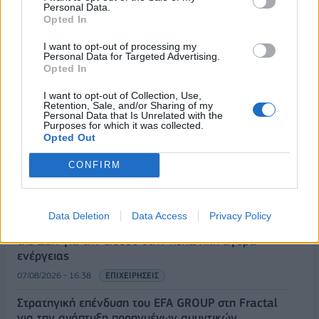
Personal Data.
Opted In
I want to opt-out of processing my
Personal Data for Targeted Advertising.
Opted In
I want to opt-out of Collection, Use,
Retention, Sale, and/or Sharing of my
ΡΟΗ ΕΙΔΗΣΕΩΝ
Personal Data that Is Unrelated with the
Purposes for which it was collected.
Opted Out
ΥΠΑΑΤ: Επιπλέον 12,5 εκατ. ευρώ στις Περιφέρειες
CONFIRM
για την ενίσχυση της βιοασφάλειας
07/08/2026 - 17:02
ΟΙΚΟΝΟΜΙΑ
Data Deletion
Data Access
Privacy Policy
Deloitte Ελλάδος: Χρηματοοικονομικός σύμβουλος
της ΔΕΗ για την είσοδο στην πολωνική αγορά
ενέργειας
07/08/2026 - 16:38
ΕΠΙΧΕΙΡΗΣΕΙΣ
Στρατηγική επένδυση του EFA GROUP στη Fractal
για την ανάπτυξη προηγμένων αμυντικών