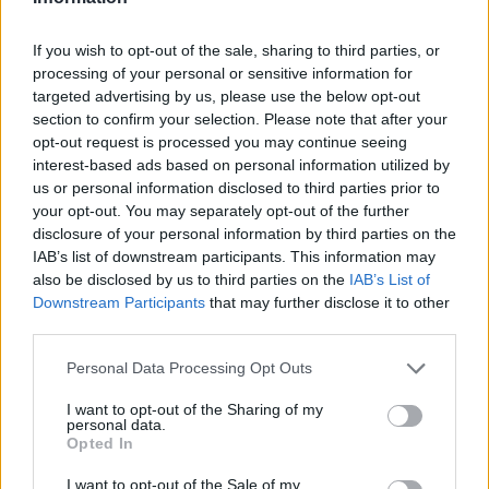
If you wish to opt-out of the sale, sharing to third parties, or
processing of your personal or sensitive information for
targeted advertising by us, please use the below opt-out
ΠΕΡΙΣΣΌΤΕΡΑ ΣΕ ΑΥΤΉ ΤΗΝ ΚΑΤΗΓΟΡΊΑ
section to confirm your selection. Please note that after your
opt-out request is processed you may continue seeing
interest-based ads based on personal information utilized by
us or personal information disclosed to third parties prior to
your opt-out. You may separately opt-out of the further
disclosure of your personal information by third parties on the
Στην avakon+ το global
IAB’s list of downstream participants. This information may
website chillbox
Υπ. Εργασίας:
also be disclosed by us to third parties on the
IAB’s List of
Παρελκυστική η τακτική
15/07/2016 - 03:00
Downstream Participants
that may further disclose it to other
εργοδοσίας του MEGA
third parties.
15/07/2016 - 03:00
Personal Data Processing Opt Outs
I want to opt-out of the Sharing of my
personal data.
Opted In
I want to opt-out of the Sale of my