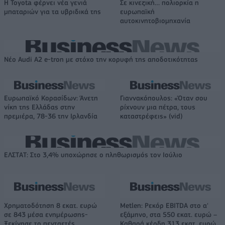
Η Toyota φέρνει νέα γενιά
Σε κινεζική… πολιορκία η
μπαταριών για τα υβριδικά της
ευρωπαϊκή
αυτοκινητοβιομηχανία
Νέο Audi A2 e-tron με στόχο την κορυφή της αποδοτικότητας
Ευρωπαϊκό Κορασίδων: Άνετη
Γιαννακόπουλος: «Όταν σου
νίκη της Ελλάδας στην
ρίχνουν μια πέτρα, τους
πρεμιέρα, 78-36 την Ιρλανδία
καταστρέφεις» (vid)
ΕΛΣΤΑΤ: Στο 3,4% υποχώρησε ο πληθωρισμός τον Ιούλιο
Χρηματοδότηση 8 εκατ. ευρώ
Metlen: Ρεκόρ EBITDA στο α'
σε 843 μέσα ενημέρωσης-
εξάμηνο, στα 550 εκατ. ευρώ –
Ξεκίνησε το πενταετές
Καθαρά κέρδη 313 εκατ. ευρώ