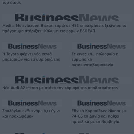
του έτους
Media: Με ενίσχυση 8 εκατ. ευρώ σε 451 επιχειρήσεις ξεκίνησε το
πρόγραμμα στήριξης- Κάλυψη εισφορών ΕΔΟΕΑΠ
Η Toyota φέρνει νέα γενιά
Σε κινεζική… πολιορκία η
μπαταριών για τα υβριδικά της
ευρωπαϊκή
αυτοκινητοβιομηχανία
Νέο Audi A2 e-tron με στόχο την κορυφή της αποδοτικότητας
Σασλόγλου: «Ξεχνάμε ό,τι έγινε
Εθνική Κορασίδων: Νίκησε με
και προχωράμε»
74-65 τη Δανία και παίζει
ημιτελικό με τη Νορβηγία