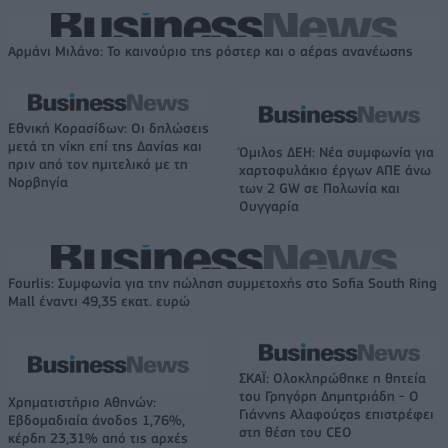
Αρμάνι Μιλάνο: Το καινούριο της ρόστερ και ο αέρας ανανέωσης
Εθνική Κορασίδων: Οι δηλώσεις
μετά τη νίκη επί της Δανίας και
Όμιλος ΔΕΗ: Νέα συμφωνία για
πριν από τον ημιτελικό με τη
χαρτοφυλάκιο έργων ΑΠΕ άνω
Νορβηγία
των 2 GW σε Πολωνία και
Ουγγαρία
Fourlis: Συμφωνία για την πώληση συμμετοχής στο Sofia South Ring
Mall έναντι 49,35 εκατ. ευρώ
ΣΚΑΪ: Ολοκληρώθηκε η θητεία
του Γρηγόρη Δημητριάδη - Ο
Χρηματιστήριο Αθηνών:
Γιάννης Αλαφούζος επιστρέφει
Εβδομαδιαία άνοδος 1,76%,
στη θέση του CEO
κέρδη 23,31% από τις αρχές