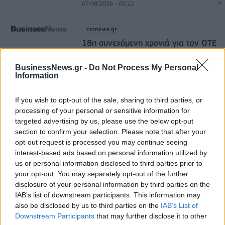
07/08/2026 - 05:22
csrnews.gr
18η συνεχόμενη χρονιά για τον ΟΤΕ
στη διεθνή σειρά δεικτών
FTSE4Good
BusinessNews.gr -
Do Not Process My Personal
Information
06/08/2026 - 11:42
If you wish to opt-out of the sale, sharing to third parties, or
fleetnews.gr
processing of your personal or sensitive information for
Σε κινεζική… πολιορκία η ευρωπαϊκή
targeted advertising by us, please use the below opt-out
αυτοκινητοβιομηχανία
section to confirm your selection. Please note that after your
06/08/2026 - 05:00
opt-out request is processed you may continue seeing
interest-based ads based on personal information utilized by
us or personal information disclosed to third parties prior to
esteticamagazine.gr
your opt-out. You may separately opt-out of the further
“Kokoon Loutraki Coast”
disclosure of your personal information by third parties on the
28/07/2026 - 12:07
IAB’s list of downstream participants. This information may
also be disclosed by us to third parties on the
IAB’s List of
esteticamagazine.gr
Downstream Participants
that may further disclose it to other