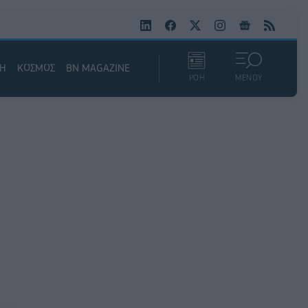
ΚΗ
ΚΟΣΜΟΣ
BN MAGAZINE
ΡΟΗ
ΜΕΝΟΥ