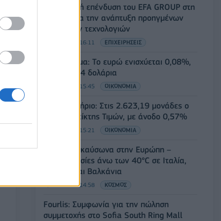
Στρατηγική επένδυση του EFA GROUP στη
Fractal για την ανάπτυξη προηγμένων
αμυντικών τεχνολογιών
07/08/2026 - 16:11
ΕΠΙΧΕΙΡΗΣΕΙΣ
Συνάλλαγμα: Το ευρώ ενισχύεται 0,08%,
στα 1,1534 δολάρια
07/08/2026 - 15:45
ΟΙΚΟΝΟΜΙΑ
Χρηματιστήριο: Στις 2.623,19 μονάδες ο
Γενικός Δείκτης Τιμών, με άνοδο 0,57%
07/08/2026 - 15:21
ΟΙΚΟΝΟΜΙΑ
Νέο κύμα καύσωνα στην Ευρώπη –
Θερμοκρασίες άνω των 40°C σε Ιταλία,
Ισπανία και Βαλκάνια
07/08/2026 - 14:58
ΚΟΣΜΟΣ
Fourlis: Συμφωνία για την πώληση
συμμετοχής στο Sofia South Ring Mall