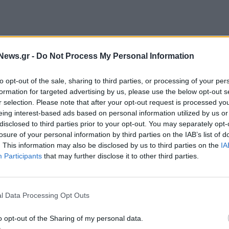
News.gr -
Do Not Process My Personal Information
to opt-out of the sale, sharing to third parties, or processing of your per
σφάλισε τα αποκλειστικά παγκόσμια δικαιώματα
formation for targeted advertising by us, please use the below opt-out s
033, η οποία θα ξεκινήσει με την 101η τελετή
r selection. Please note that after your opt-out request is processed y
eing interest-based ads based on personal information utilized by us or
ι η τελευταία που θα προβληθεί από το ABC.
disclosed to third parties prior to your opt-out. You may separately opt-
losure of your personal information by third parties on the IAB’s list of
αδίδει επίσης το red carpet pre-show, αποκλειστικό
. This information may also be disclosed by us to third parties on the
IA
λετής, την ανακοίνωση των υποψηφιοτήτων, τα
Participants
that may further disclose it to other third parties.
 καθώς και άλλες επίσημες εκδηλώσεις και
l Data Processing Opt Outs
οποία τα μεγάλα τηλεοπτικά βραβεία καταγράφουν
o opt-out of the Sharing of my personal data.
 τα Όσκαρ παραμένουν το πιο δημοφιλές award