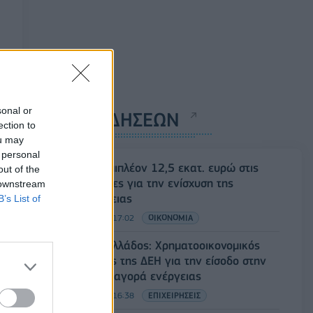
sonal or
ΡΟΗ ΕΙΔΗΣΕΩΝ
ection to
ou may
 personal
ΥΠΑΑΤ: Επιπλέον 12,5 εκατ. ευρώ στις
out of the
Περιφέρειες για την ενίσχυση της
 downstream
βιοασφάλειας
B’s List of
07/08/2026 - 17:02
ΟΙΚΟΝΟΜΙΑ
Deloitte Ελλάδος: Χρηματοοικονομικός
σύμβουλος της ΔΕΗ για την είσοδο στην
πολωνική αγορά ενέργειας
07/08/2026 - 16:38
ΕΠΙΧΕΙΡΗΣΕΙΣ