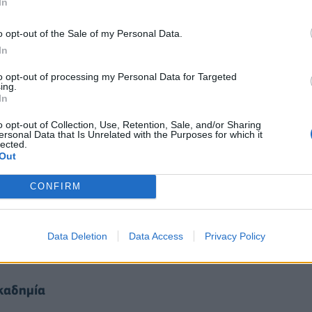
In
 τηλεθεατών το 2020, τα τελευταία χρόνια
τάσεις καταγράφονται και για τα Γκράμι, τις Χρυσές
o opt-out of the Sale of my Personal Data.
In
to opt-out of processing my Personal Data for Targeted
ing.
In
o opt-out of Collection, Use, Retention, Sale, and/or Sharing
ersonal Data that Is Unrelated with the Purposes for which it
lected.
Out
CONFIRM
Data Deletion
Data Access
Privacy Policy
καδημία