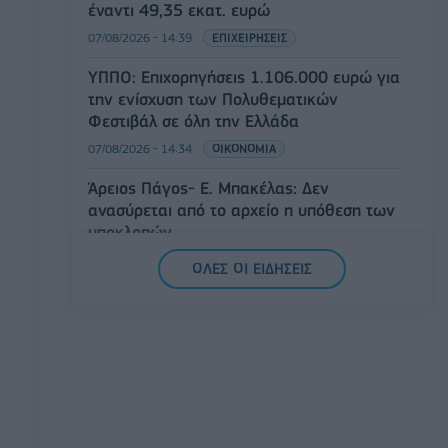
έναντι 49,35 εκατ. ευρώ
07/08/2026 - 14:39
ΕΠΙΧΕΙΡΗΣΕΙΣ
ΥΠΠΟ: Επιχορηγήσεις 1.106.000 ευρώ για
την ενίσχυση των Πολυθεματικών
Φεστιβάλ σε όλη την Ελλάδα
07/08/2026 - 14:34
ΟΙΚΟΝΟΜΙΑ
Άρειος Πάγος- Ε. Μπακέλας: Δεν
ανασύρεται από το αρχείο η υπόθεση των
υποκλοπών
07/08/2026 - 14:11
ΕΛΛΑΔΑ
ΟΛΕΣ ΟΙ ΕΙΔΗΣΕΙΣ
Σαουδική Αραβία, Τουρκία και Πακιστάν
υπογράφουν κοινή αμυντική συμφωνία
07/08/2026 - 13:47
ΚΟΣΜΟΣ