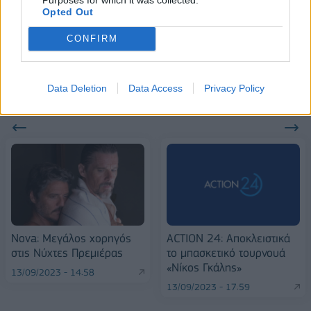
Opted Out
Stoiximan: «Πού ήσουν;» στις μεγάλες στιγμές του Ολυμπιακού
CONFIRM
Data Deletion
Data Access
Privacy Policy
ΠΕΡΙΣΣΌΤΕΡΑ ΣΕ ΑΥΤΉ ΤΗΝ ΚΑΤΗΓΟΡΊΑ
Nova: Μεγάλος χορηγός
ACTION 24: Αποκλειστικά
στις Νύχτες Πρεμιέρας
το μπασκετικό τουρνουά
«Νίκος Γκάλης»
13/09/2023 - 14:58
13/09/2023 - 17:59