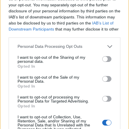
your opt-out. You may separately opt-out of the further
disclosure of your personal information by third parties on the
IAB’s list of downstream participants. This information may
Coca-Cola HBC: Άνοδος 11,4%
Cenergy Holdings: Άνοδος 45%
also be disclosed by us to third parties on the
IAB’s List of
στα καθαρά κέρδη του α΄
στα καθαρά κέρδη του α΄
εξαμήνου – Στα 524,4 εκατ.
Downstream Participants
that may further disclose it to other
εξαμήνου, στα 138 εκατ. ευρώ
ευρώ
third parties.
Personal Data Processing Opt Outs
Η συμφωνία Arval-Athlon αναδιαμορφώνει την αγορά leasing
I want to opt-out of the Sharing of my
personal data.
Opted In
I want to opt-out of the Sale of my
VW: Η δύσκολη εξίσωση της
Alpha Bank: Για πρώτη φορά το
Personal Data.
αναδιάρθρωσης
Αρχαίο Θέατρο Επιδαύρου
Opted In
άνοιξε τις πύλες του σε όλους
I want to opt-out of processing my
Personal Data for Targeted Advertising.
Opted In
ESG Report 2025: Πώς η ΑΒ Βασιλόπουλος μετατρέπει τη
βιωσιμότητα σε καθημερινή πράξη
I want to opt-out of Collection, Use,
Retention, Sale, and/or Sharing of my
Personal Data that Is Unrelated with the
Purposes for which it was collected.