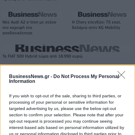
Νέο Audi A2 e-tron με στόχο
Η Chery επενδύει 75 εκατ.
την κορυφή της
δολάρια στην KG Mobility
αποδοτικότητας
Το FIAT 500 Hybrid τώρα από 18.990 ευρώ
BusinessNews.gr -
Do Not Process My Personal
Ντουράντ: "Ο Γιάννης θα
Οι διακοπές των Γάλλων του
Information
μπορούσε να 'ναι ο κορυφαίος
Παναθηναϊκού με τέσσερις
όλων"! (vid)
συμπατριώτες τους στη Μύκονο
(pic)
If you wish to opt-out of the sale, sharing to third parties, or
processing of your personal or sensitive information for
targeted advertising by us, please use the below opt-out
section to confirm your selection. Please note that after your
Είσοδος της γαλλικής Meridiam στην ηλεκτρική διασύνδεση Ελλάδας
opt-out request is processed you may continue seeing
– Κύπρου
interest-based ads based on personal information utilized by
us or personal information disclosed to third parties prior to