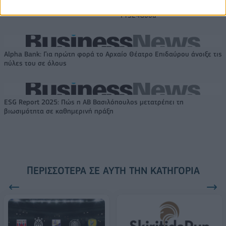
αναδιάρθρωσης
ΟΤΕ στη διεθνή σειρά δεικτών
FTSE4Good
Alpha Bank: Για πρώτη φορά το Αρχαίο Θέατρο Επιδαύρου άνοιξε τις
πύλες του σε όλους
ESG Report 2025: Πώς η ΑΒ Βασιλόπουλος μετατρέπει τη
βιωσιμότητα σε καθημερινή πράξη
ΠΕΡΙΣΣΌΤΕΡΑ ΣΕ ΑΥΤΉ ΤΗΝ ΚΑΤΗΓΟΡΊΑ