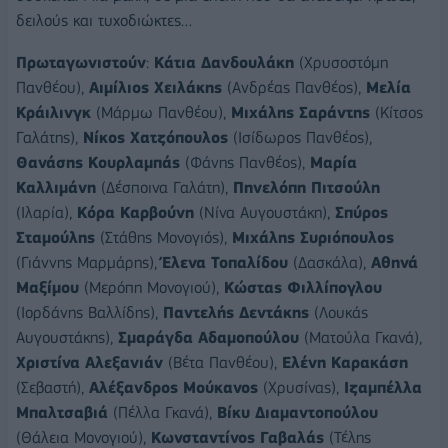
δειλούς και τυχοδιώκτες…
Πρωταγωνιστούν
:
Κάτια Δανδουλάκη
(Χρυσοστόμη
Πανθέου),
Αιμίλιος Χειλάκης
(Ανδρέας Πανθέος),
Μελία
Κράιλινγκ
(Μάρμω Πανθέου),
Μιχάλης Σαράντης
(Κίτσος
Γαλάτης),
Νίκος Χατζόπουλος
(Ισίδωρος Πανθέος),
Θανάσης Κουρλαμπάς
(Φάνης Πανθέος),
Μαρία
Καλλιμάνη
(Δέσποινα Γαλάτη),
Πηνελόπη Πιτσούλη
(Ιλαρία),
Κόρα Καρβούνη
(Νίνα Αυγουστάκη),
Σπύρος
Σταμούλης
(Στάθης Μονογιός),
Μιχάλης Συριόπουλος
(Γιάννης Μαρμάρης),
Έλενα Τοπαλίδου
(Δασκάλα),
Αθηνά
Μαξίμου
(Μερόπη Μονογιού),
Κώστας Φιλλίπογλου
(Ιορδάνης Βαλλίδης),
Παντελής Δεντάκης
(Λουκάς
Αυγουστάκης),
Σμαράγδα Αδαμοπούλου
(Ματούλα Γκανά),
Χριστίνα Αλεξανιάν
(Βέτα Πανθέου),
Ελένη Καρακάση
(Σεβαστή),
Αλέξανδρος Μούκανος
(Χρυσίνας),
Ιζαμπέλλα
Μπαλτσαβιά
(Πέλλα Γκανά),
Βίκυ Διαμαντοπούλου
(Θάλεια Μονογιού),
Κωνσταντίνος Γαβαλάς
(Τέλης