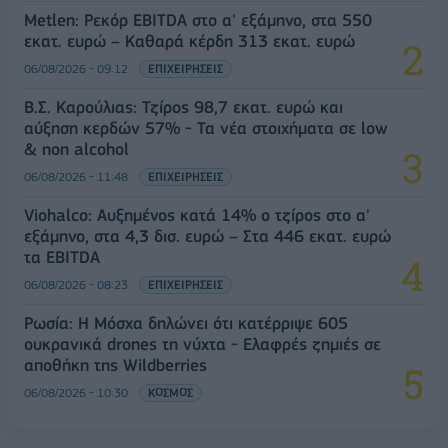
Metlen: Ρεκόρ EBITDA στο α' εξάμηνο, στα 550
εκατ. ευρώ – Καθαρά κέρδη 313 εκατ. ευρώ
06/08/2026 - 09:12
ΕΠΙΧΕΙΡΗΣΕΙΣ
Β.Σ. Καρούλιας: Τζίρος 98,7 εκατ. ευρώ και
αύξηση κερδών 57% - Τα νέα στοιχήματα σε low
& non alcohol
06/08/2026 - 11:48
ΕΠΙΧΕΙΡΗΣΕΙΣ
Viohalco: Αυξημένος κατά 14% ο τζίρος στο α'
εξάμηνο, στα 4,3 δισ. ευρώ – Στα 446 εκατ. ευρώ
τα EBITDA
06/08/2026 - 08:23
ΕΠΙΧΕΙΡΗΣΕΙΣ
Ρωσία: Η Μόσχα δηλώνει ότι κατέρριψε 605
ουκρανικά drones τη νύχτα - Ελαφρές ζημιές σε
αποθήκη της Wildberries
06/08/2026 - 10:30
ΚΟΣΜΟΣ