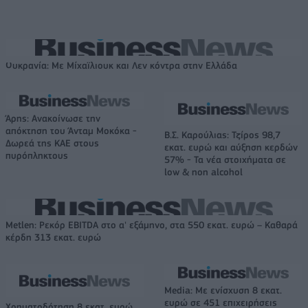
Ουκρανία: Με Μίχαϊλιουκ και Λεν κόντρα στην Ελλάδα
Άρης: Ανακοίνωσε την
απόκτηση του Άνταμ Μοκόκα -
Β.Σ. Καρούλιας: Τζίρος 98,7
Δωρεά της ΚΑΕ στους
εκατ. ευρώ και αύξηση κερδών
πυρόπληκτους
57% - Τα νέα στοιχήματα σε
low & non alcohol
Metlen: Ρεκόρ EBITDA στο α' εξάμηνο, στα 550 εκατ. ευρώ – Καθαρά
κέρδη 313 εκατ. ευρώ
Media: Με ενίσχυση 8 εκατ.
ευρώ σε 451 επιχειρήσεις
Χρηματοδότηση 8 εκατ. ευρώ