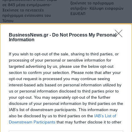
ξεκίνησε το πρόγραμμα
σε 843 μέσα ενημέρωσης-
στήριξης- Κάλυψη εισφορών
Ξεκίνησε το πενταετές
ΕΔΟΕΑΠ
πρόγραμμα ενίσχυσης του
Τύπου
BusinessNews.gr -
Do Not Process My Personal
Information
IAB Hellas: Νέα Διοικούσα Επιτροπή και νέο Διοικητικό Συμβούλιο -
Πρόεδρος ο Γαληνός Γιαγλής
If you wish to opt-out of the sale, sharing to third parties, or
processing of your personal or sensitive information for
targeted advertising by us, please use the below opt-out
Νέο Audi A2 e-tron με στόχο
Η Chery επενδύει 75 εκατ.
section to confirm your selection. Please note that after your
την κορυφή της
δολάρια στην KG Mobility
opt-out request is processed you may continue seeing
αποδοτικότητας
interest-based ads based on personal information utilized by
us or personal information disclosed to third parties prior to
your opt-out. You may separately opt-out of the further
disclosure of your personal information by third parties on the
Το FIAT 500 Hybrid τώρα από 18.990 ευρώ
IAB’s list of downstream participants. This information may
also be disclosed by us to third parties on the
IAB’s List of
Downstream Participants
that may further disclose it to other
Νόλεϊ: «Ανυπομονώ να ζήσω
Πάρκερ: «Όνειρό μου να
third parties.