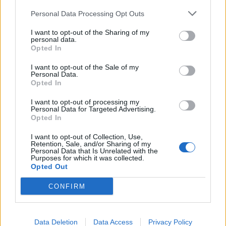
την εκπληκτική ενέργεια των
κατακτήσω το ΝΒΑ Europe με τη
οπαδών της ΑΕΚ»
Βιλερμπάν – Το πλάνο της
Personal Data Processing Opt Outs
ομάδας μένει ίδιο»
I want to opt-out of the Sharing of my
personal data.
Opted In
HELLENiQ ENERGY: Κέρδη 393 εκατ. ευρώ στο α' εξάμηνο – Στα 734
εκατ. ευρώ τα EBITDA
I want to opt-out of the Sale of my
Personal Data.
Opted In
I want to opt-out of processing my
Personal Data for Targeted Advertising.
Opted In
Viohalco: Αυξημένος κατά 14%
ΥΠΕΘΟΟ: Νέες επενδύσεις 1
ο τζίρος στο α' εξάμηνο, στα 4,3
δισ. ευρώ ως το 2028 για την
δισ. ευρώ – Στα 446 εκατ. ευρώ
Ενέργεια
I want to opt-out of Collection, Use,
Retention, Sale, and/or Sharing of my
τα EBITDA
Personal Data that Is Unrelated with the
Purposes for which it was collected.
Opted Out
Η συμφωνία Arval-Athlon αναδιαμορφώνει την αγορά leasing
CONFIRM
Data Deletion
Data Access
Privacy Policy
VW: Η δύσκολη εξίσωση της
18η συνεχόμενη χρονιά για τον