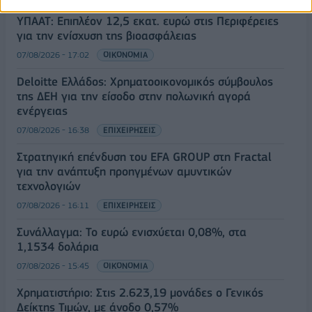
ΥΠΑΑΤ: Επιπλέον 12,5 εκατ. ευρώ στις Περιφέρειες
για την ενίσχυση της βιοασφάλειας
07/08/2026 - 17:02
ΟΙΚΟΝΟΜΙΑ
Deloitte Ελλάδος: Χρηματοοικονομικός σύμβουλος
της ΔΕΗ για την είσοδο στην πολωνική αγορά
ενέργειας
07/08/2026 - 16:38
ΕΠΙΧΕΙΡΗΣΕΙΣ
Στρατηγική επένδυση του EFA GROUP στη Fractal
για την ανάπτυξη προηγμένων αμυντικών
τεχνολογιών
07/08/2026 - 16:11
ΕΠΙΧΕΙΡΗΣΕΙΣ
Συνάλλαγμα: Το ευρώ ενισχύεται 0,08%, στα
1,1534 δολάρια
07/08/2026 - 15:45
ΟΙΚΟΝΟΜΙΑ
Χρηματιστήριο: Στις 2.623,19 μονάδες ο Γενικός
Δείκτης Τιμών, με άνοδο 0,57%