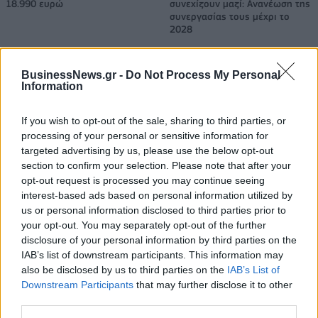
18.990 ευρώ
συνεχίζουν μαζί: Ανανέωση της
συνεργασίας τους μέχρι το
2028
BusinessNews.gr -
Do Not Process My Personal
18η συνεχόμενη χρονιά για τον ΟΤΕ στη διεθνή σειρά δεικτών
Information
FTSE4Good
If you wish to opt-out of the sale, sharing to third parties, or
processing of your personal or sensitive information for
targeted advertising by us, please use the below opt-out
Alpha Bank: Για πρώτη φορά το Αρχαίο Θέατρο Επιδαύρου άνοιξε τις
πύλες του σε όλους
section to confirm your selection. Please note that after your
opt-out request is processed you may continue seeing
interest-based ads based on personal information utilized by
us or personal information disclosed to third parties prior to
your opt-out. You may separately opt-out of the further
disclosure of your personal information by third parties on the
ΠΕΡΙΣΣΌΤΕΡΑ ΣΕ ΑΥΤΉ ΤΗΝ ΚΑΤΗΓΟΡΊΑ
IAB’s list of downstream participants. This information may
also be disclosed by us to third parties on the
IAB’s List of
Downstream Participants
that may further disclose it to other
third parties.