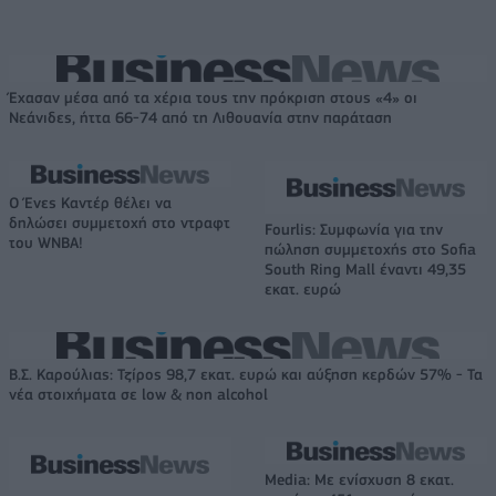
Έχασαν μέσα από τα χέρια τους την πρόκριση στους «4» οι
Νεάνιδες, ήττα 66-74 από τη Λιθουανία στην παράταση
Ο Ένες Καντέρ θέλει να
δηλώσει συμμετοχή στο ντραφτ
Fourlis: Συμφωνία για την
του WNBA!
πώληση συμμετοχής στο Sofia
South Ring Mall έναντι 49,35
εκατ. ευρώ
Β.Σ. Καρούλιας: Τζίρος 98,7 εκατ. ευρώ και αύξηση κερδών 57% - Τα
νέα στοιχήματα σε low & non alcohol
Media: Με ενίσχυση 8 εκατ.