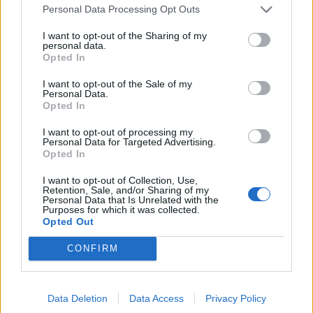
Personal Data Processing Opt Outs
Συνεργασία CIVITAS με
Piaggio Hellas
Αθώος ο Ανδρέας Γ.
I want to opt-out of the Sharing of my
personal data.
Κουρής για τις οφειλές
13/02/2014 - 02:00
Opted In
του Alter στο ΙΚΑ
12/02/2014 - 02:00
I want to opt-out of the Sale of my
Personal Data.
Opted In
I want to opt-out of processing my
Personal Data for Targeted Advertising.
Opted In
I want to opt-out of Collection, Use,
Retention, Sale, and/or Sharing of my
Personal Data that Is Unrelated with the
Purposes for which it was collected.
Opted Out
CONFIRM
ΡΟΗ ΕΙΔΗΣΕΩΝ
Data Deletion
Data Access
Privacy Policy