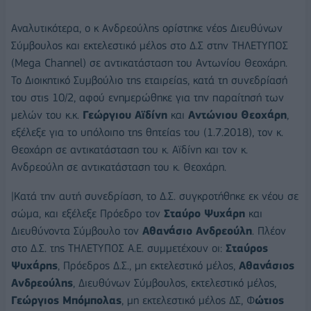
Αναλυτικότερα, ο κ Ανδρεούλης ορίστηκε νέος Διευθύνων
Σύμβουλος και εκτελεστικό μέλος στο Δ.Σ στην ΤΗΛΕΤΥΠΟΣ
(Mega Channel) σε αντικατάσταση του Αντωνίου Θεοχάρη.
Το Διοικητικό Συμβούλιο της εταιρείας, κατά τη συνεδρίασή
του στις 10/2, αφού ενημερώθηκε για την παραίτησή των
μελών του κ.κ.
Γεώργιου Αϊδίνη
και
Αντώνιου Θεοχάρη
,
εξέλεξε για το υπόλοιπο της θητείας του (1.7.2018), τον κ.
Θεοχάρη σε αντικατάσταση του κ. Αϊδίνη και τον κ.
Ανδρεούλη σε αντικατάσταση του κ. Θεοχάρη.
|Κατά την αυτή συνεδρίαση, το Δ.Σ. συγκροτήθηκε εκ νέου σε
σώμα, και εξέλεξε Πρόεδρο τον
Σταύρο Ψυχάρη
και
Διευθύνοντα Σύμβουλο τον
Αθανάσιο Ανδρεούλη
. Πλέον
στο Δ.Σ. της ΤΗΛΕΤΥΠΟΣ Α.Ε. συμμετέχουν οι:
Σταύρος
Ψυχάρης
, Πρόεδρος Δ.Σ., μη εκτελεστικό μέλος,
Αθανάσιος
Ανδρεούλης
, Διευθύνων Σύμβουλος, εκτελεστικό μέλος,
Γεώργιος Μπόμπολας
, μη εκτελεστικό μέλος ΔΣ, Φ
ώτιος