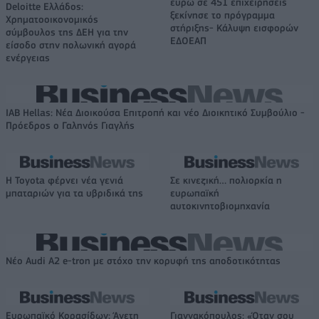
ευρώ σε 451 επιχειρήσεις
Deloitte Ελλάδος:
ξεκίνησε το πρόγραμμα
Χρηματοοικονομικός
στήριξης- Κάλυψη εισφορών
σύμβουλος της ΔΕΗ για την
ΕΔΟΕΑΠ
είσοδο στην πολωνική αγορά
ενέργειας
IAB Hellas: Νέα Διοικούσα Επιτροπή και νέο Διοικητικό Συμβούλιο -
Πρόεδρος ο Γαληνός Γιαγλής
Η Toyota φέρνει νέα γενιά
Σε κινεζική… πολιορκία η
μπαταριών για τα υβριδικά της
ευρωπαϊκή
αυτοκινητοβιομηχανία
Νέο Audi A2 e-tron με στόχο την κορυφή της αποδοτικότητας
Ευρωπαϊκό Κορασίδων: Άνετη
Γιαννακόπουλος: «Όταν σου