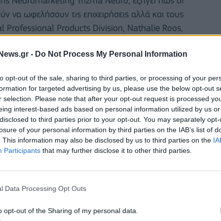
της Neuromarketing Trizma Neuro, εξηγεί πώς οι
ν να ωφελήσουν τις επιχειρήσεις αλλά και τους
l Professional Products Division, Nathalie Roos,
λυεθνικού κολοσσού.
News.gr -
Do Not Process My Personal Information
 του περιοδικού παρουσιάζονται τα πολύ
ς
CEO Outlook της KPMG,
με ειδική εστίαση στα
to opt-out of the sale, sharing to third parties, or processing of your per
τικά σχόλια που παραχώρησε πάνω σε αυτά ο Νίκος
formation for targeted advertising by us, please use the below opt-out s
ος της KPMG στην Ελλάδα. Τέλος, μεταξύ άλλων,
r selection. Please note that after your opt-out request is processed y
eing interest-based ads based on personal information utilized by us or
βάλλον, τους πιο υψηλά αμειβόμενους αθλητές στον
disclosed to third parties prior to your opt-out. You may separately opt-
στα μέτρα που ανακοίνωσε -προεκλογικά -η
losure of your personal information by third parties on the IAB’s list of
ενης γενιάς, που ήδη απασχολούν τη διεθνή κοινή
. This information may also be disclosed by us to third parties on the
IA
Participants
that may further disclose it to other third parties.
ine
αποστέλλεται σε 5.000 υψηλόβαθμα στελέχη και
σεων της ελληνικής αγοράς, καθώς και σε όσους
τάσεις στο σύγχρονο επιχειρείν, εντός και εκτός
l Data Processing Opt Outs
ν, κλαδικές έρευνες, αποκλειστικές συνεντεύξεις
ομές σε ιστορικές ελληνικές επιχειρήσεις,
o opt-out of the Sharing of my personal data.
θνούς επιχειρηματικότητας.