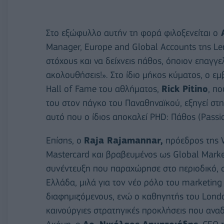
Στο εξώφυλλο αυτήν τη φορά φιλοξενείται ο
Α
Manager, Europe and Global Αccounts της Leno
στόχους και να δείχνεις πάθος, όποιον επαγγ
ακολουθήσεις!». Στο ίδιο μήκος κύματος, ο ε
Hall of Fame του αθλήματος,
Rick Pitino
, π
του στον πάγκο του Παναθηναϊκού, εξηγεί στη
αυτό που ο ίδιος αποκαλεί PHD: Πάθος (Passion
Επίσης, ο
Raja Rajamannar,
πρόεδρος της W
Mastercard και βραβευμένος ως Global Μarket
συνέντευξη που παραχώρησε στο περιοδικό, σ
Ελλάδα, μιλά για τον νέο ρόλο του marketing 
διαφημιζόμενους, ενώ ο καθηγητής του Lond
καινούργιες στρατηγικές προκλήσεις που αναδύ