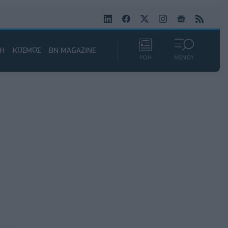
ΚΗ
ΚΟΣΜΟΣ
BN MAGAZINE
ΡΟΗ
ΜΕΝΟΥ