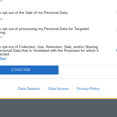
In
ιχειρηματικότητα μπορεί να λειτουργήσει ως
o opt-out of the Sale of my Personal Data.
ws Μagazine
αποτελεί το νέο εγχείρημα της
In
την προσπάθειά της για στήριξη του επιχειρείν στη
to opt-out of processing my Personal Data for Targeted
ssnews.gr
, την ετήσια έκδοση
Οι Ισχυροί της
ing.
In
σεων
«Πρωταγωνιστές της Ελληνικής Οικονομίας»
.
o opt-out of Collection, Use, Retention, Sale, and/or Sharing
ersonal Data that Is Unrelated with the Purposes for which it
lected.
Out
CONFIRM
Data Deletion
Data Access
Privacy Policy